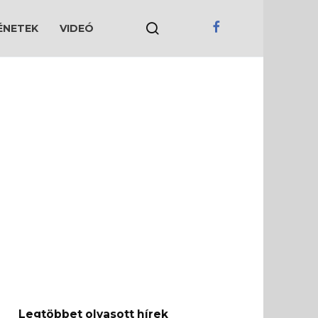
ÉNETEK
VIDEÓ
Legtöbbet olvasott hírek