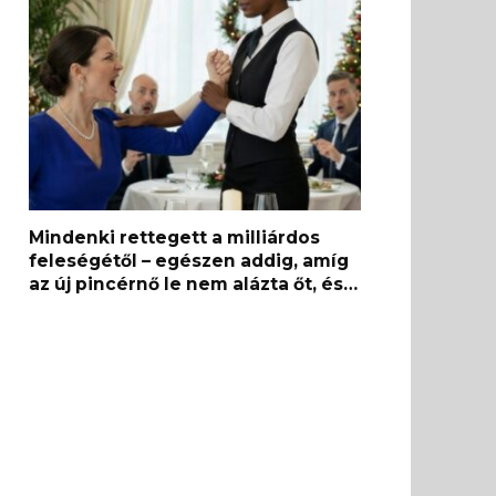
Mindenki rettegett a milliárdos
feleségétől – egészen addig, amíg
az új pincérnő le nem alázta őt, és…