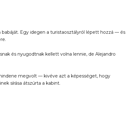
abáját. Egy idegen a turistaosztályról lépett hozzá — és
re.
snak és nyugodtnak kellett volna lennie, de Alejandro
indene megvolt — kivéve azt a képességet, hogy
ek sírása átszúrta a kabint.