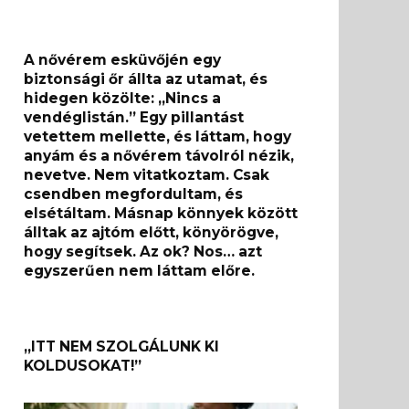
A nővérem esküvőjén egy
biztonsági őr állta az utamat, és
hidegen közölte: „Nincs a
vendéglistán.” Egy pillantást
vetettem mellette, és láttam, hogy
anyám és a nővérem távolról nézik,
nevetve. Nem vitatkoztam. Csak
csendben megfordultam, és
elsétáltam. Másnap könnyek között
álltak az ajtóm előtt, könyörögve,
hogy segítsek. Az ok? Nos… azt
egyszerűen nem láttam előre.
„ITT NEM SZOLGÁLUNK KI
KOLDUSOKAT!”