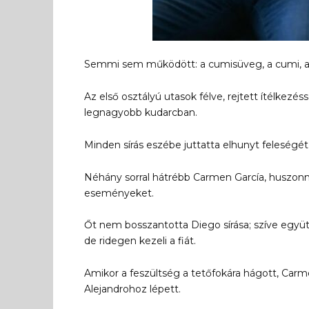
Semmi sem működött: a cumisüveg, a cumi, a fe
Az első osztályú utasok félve, rejtett ítélkezéss
legnagyobb kudarcban.
Minden sírás eszébe juttatta elhunyt feleségét
Néhány sorral hátrébb Carmen García, huszonny
eseményeket.
Őt nem bosszantotta Diego sírása; szíve együt
de ridegen kezeli a fiát.
Amikor a feszültség a tetőfokára hágott, Carmen
Alejandrohoz lépett.