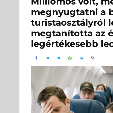
Milliomos volt, 
megnyugtatni a b
turistaosztályról 
megtanította az 
legértékesebb lec