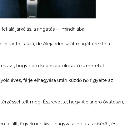
l-alá járkálás, a ringatás — mindhiába.
el pillantottak rá, de Alejandro saját magát érezte a
 és azt, hogy nem képes pótolni az ő szeretetét.
olc éves, férje elhagyása után küzdő nő figyelte az
térzéssel telt meg. Észrevette, hogy Alejandro óvatosan,
 felállt, figyelmen kívül hagyva a légiutas-kísérőt, és