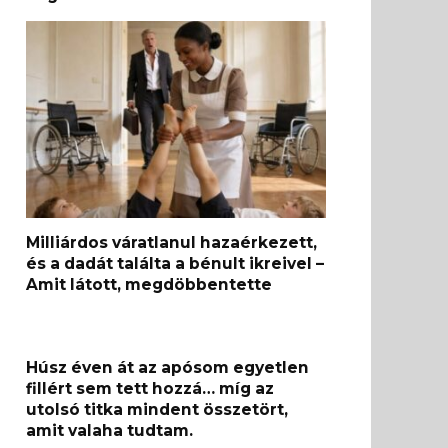
Milliárdos váratlanul hazaérkezett,
és a dadát találta a bénult ikreivel –
Amit látott, megdöbbentette
Húsz éven át az apósom egyetlen
fillért sem tett hozzá… míg az
utolsó titka mindent összetört,
amit valaha tudtam.