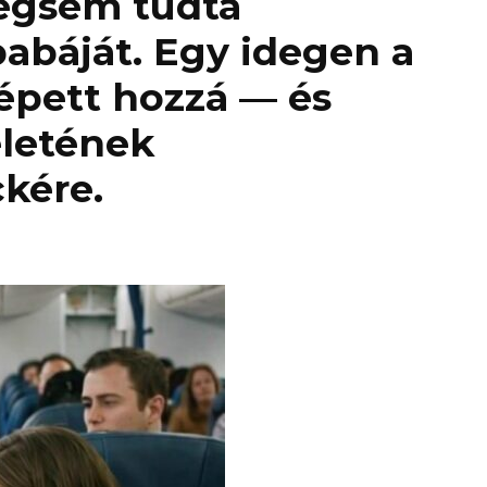
mégsem tudta
abáját. Egy idegen a
lépett hozzá — és
életének
kére.