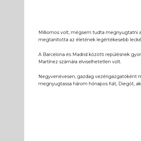
Milliomos volt, mégsem tudta megnyugtatni a b
megtanította az életének legértékesebb lecké
A Barcelona és Madrid közötti repülésnek gyor
Martínez számára elviselhetetlen volt.
Negyvenévesen, gazdag vezérigazgatóként m
megnyugtassa három hónapos fiát, Diegót, akin