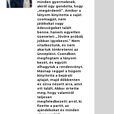
minden gyermeknek,
akiről úgy gondolta, hogy
„megérdemli”. Amikor a
lányom kinyitotta a saját
csomagját, nem
játékokat vagy
édességeket talált
benne, hanem egyetlen
üzenetet: „Jövőre próbálj
jobban igyekezni.” Nem
vitatkoztunk, és nem
akartuk tönkretenni az
ünneplést. Csendben
megfogtam a lányom
kezét, és együtt
elhagytuk a rendezvényt.
Másnap reggel a húgom
kinyitotta a bejárati
ajtaját, majd döbbenten
és sírva nézett arra, amit
ott talált. Akkor értette
meg, hogy valamiről
teljesen
megfeledkezett: arról, ki
fizette a partit, az
ajándékokat és minden