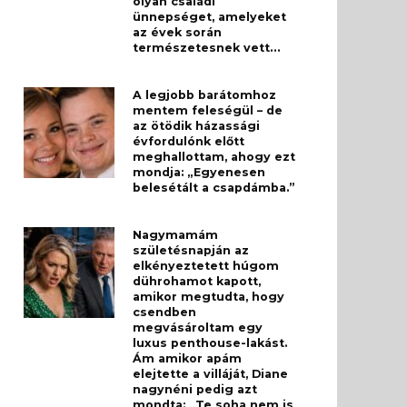
olyan családi
ünnepséget, amelyeket
az évek során
természetesnek vett…
A legjobb barátomhoz
mentem feleségül – de
az ötödik házassági
évfordulónk előtt
meghallottam, ahogy ezt
mondja: „Egyenesen
belesétált a csapdámba.”
Nagymamám
születésnapján az
elkényeztetett húgom
dührohamot kapott,
amikor megtudta, hogy
csendben
megvásároltam egy
luxus penthouse-lakást.
Ám amikor apám
elejtette a villáját, Diane
nagynéni pedig azt
mondta: „Te soha nem is