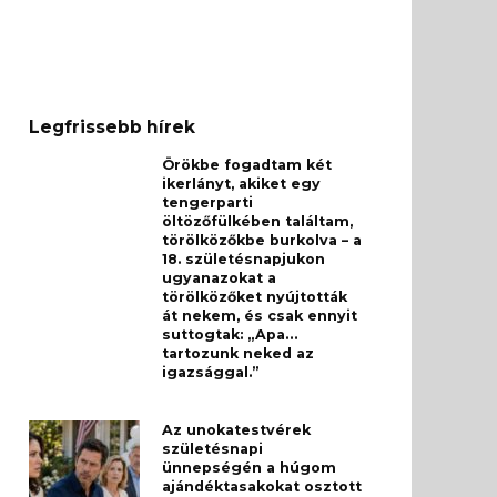
Legfrissebb hírek
Örökbe fogadtam két
ikerlányt, akiket egy
tengerparti
öltözőfülkében találtam,
törölközőkbe burkolva – a
18. születésnapjukon
ugyanazokat a
törölközőket nyújtották
át nekem, és csak ennyit
suttogtak: „Apa…
tartozunk neked az
igazsággal.”
Az unokatestvérek
születésnapi
ünnepségén a húgom
ajándéktasakokat osztott