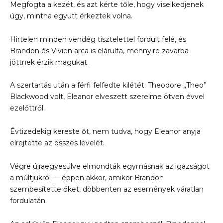
Megfogta a kezét, és azt kérte tőle, hogy viselkedjenek
úgy, mintha együtt érkeztek volna.
Hirtelen minden vendég tisztelettel fordult felé, és
Brandon és Vivien arca is elárulta, mennyire zavarba
jöttnek érzik magukat.
A szertartás után a férfi felfedte kilétét: Theodore „Theo”
Blackwood volt, Eleanor elveszett szerelme ötven évvel
ezelőttről.
Évtizedekig kereste őt, nem tudva, hogy Eleanor anyja
elrejtette az összes levelét.
Végre újraegyesülve elmondták egymásnak az igazságot
a múltjukról — éppen akkor, amikor Brandon
szembesítette őket, döbbenten az események váratlan
fordulatán.