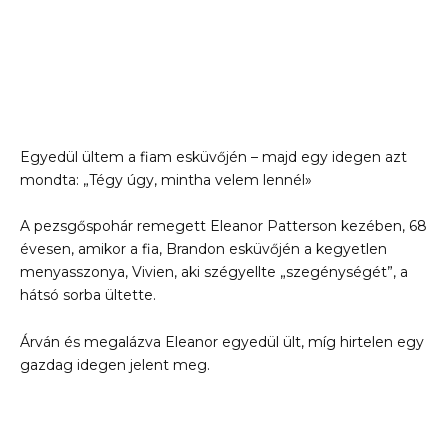
Egyedül ültem a fiam esküvőjén – majd egy idegen azt
mondta: „Tégy úgy, mintha velem lennél»
A pezsgőspohár remegett Eleanor Patterson kezében, 68
évesen, amikor a fia, Brandon esküvőjén a kegyetlen
menyasszonya, Vivien, aki szégyellte „szegénységét”, a
hátsó sorba ültette.
Árván és megalázva Eleanor egyedül ült, míg hirtelen egy
gazdag idegen jelent meg.