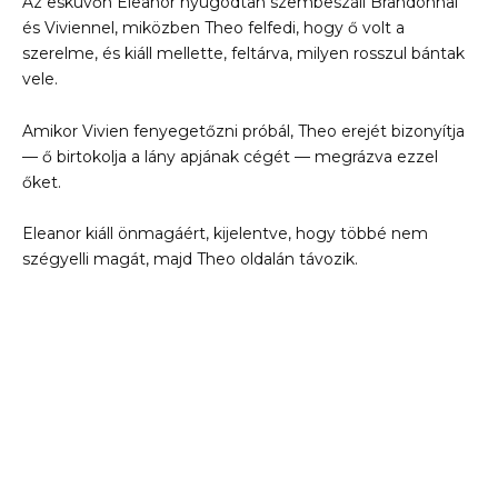
Az esküvőn Eleanor nyugodtan szembeszáll Brandonnal
és Viviennel, miközben Theo felfedi, hogy ő volt a
szerelme, és kiáll mellette, feltárva, milyen rosszul bántak
vele.
Amikor Vivien fenyegetőzni próbál, Theo erejét bizonyítja
— ő birtokolja a lány apjának cégét — megrázva ezzel
őket.
Eleanor kiáll önmagáért, kijelentve, hogy többé nem
szégyelli magát, majd Theo oldalán távozik.