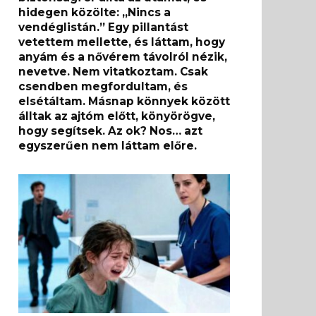
hidegen közölte: „Nincs a
vendéglistán.” Egy pillantást
vetettem mellette, és láttam, hogy
anyám és a nővérem távolról nézik,
nevetve. Nem vitatkoztam. Csak
csendben megfordultam, és
elsétáltam. Másnap könnyek között
álltak az ajtóm előtt, könyörögve,
hogy segítsek. Az ok? Nos… azt
egyszerűen nem láttam előre.