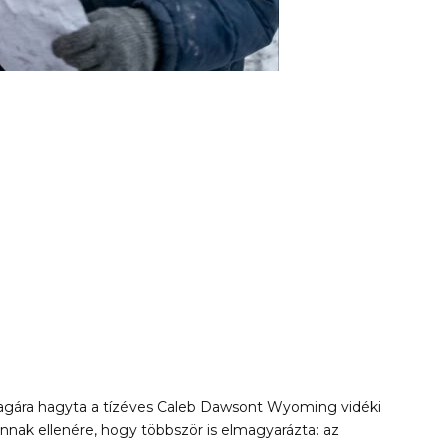
agára hagyta a tízéves Caleb Dawsont Wyoming vidéki
nnak ellenére, hogy többször is elmagyarázta: az