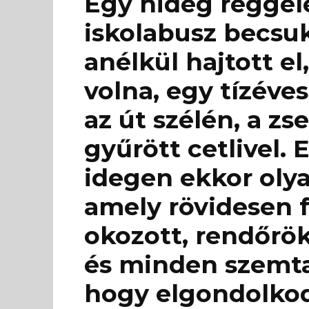
Egy hideg reggel
iskolabusz becsukt
anélkül hajtott el
volna, egy tízéve
az út szélén, a z
gyűrött cetlivel.
idegen ekkor olya
amely rövidesen 
okozott, rendőrök
és minden szemtan
hogy elgondolkod