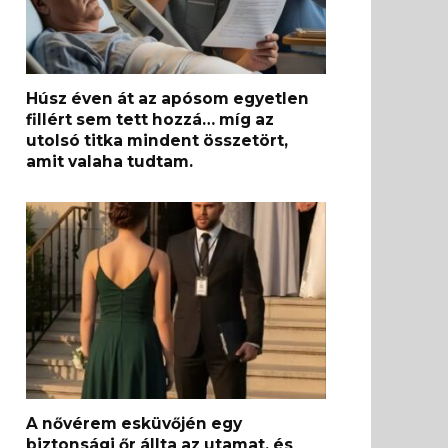
Húsz éven át az apósom egyetlen
fillért sem tett hozzá… míg az
utolsó titka mindent összetört,
amit valaha tudtam.
A nővérem esküvőjén egy
biztonsági őr állta az utamat, és