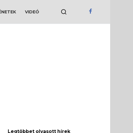
ÉNETEK
VIDEÓ
Legtöbbet olvasott hírek