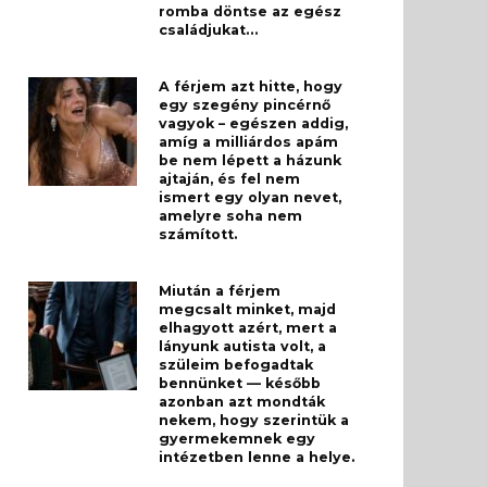
romba döntse az egész
családjukat…
A férjem azt hitte, hogy
egy szegény pincérnő
vagyok – egészen addig,
amíg a milliárdos apám
be nem lépett a házunk
ajtaján, és fel nem
ismert egy olyan nevet,
amelyre soha nem
számított.
Miután a férjem
megcsalt minket, majd
elhagyott azért, mert a
lányunk autista volt, a
szüleim befogadtak
bennünket — később
azonban azt mondták
nekem, hogy szerintük a
gyermekemnek egy
intézetben lenne a helye.