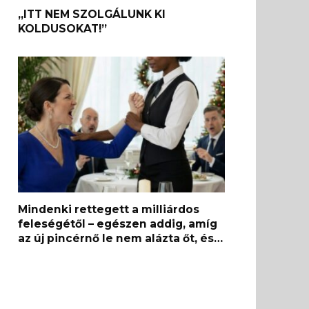
„ITT NEM SZOLGÁLUNK KI
KOLDUSOKAT!”
Mindenki rettegett a milliárdos
feleségétől – egészen addig, amíg
az új pincérnő le nem alázta őt, és…