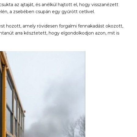
kta az ajtaját, és anélkül hajtott el, hogy visszanézett
élén, a zsebében csupán egy gyűrött cetlivel.
t hozott, amely rövidesen forgalmi fennakadást okozott,
mtanút arra késztetett, hogy elgondolkodjon azon, mit is