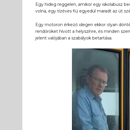
Egy hideg reggelen, amikor egy iskolabusz becsu
volna, egy tízéves fiú egyedül maradt az út sz
Egy motoron érkező idegen ekkor olyan döntés
rendőröket hívott a helyszínre, és minden sze
jelent valójában a szabályok betartása.