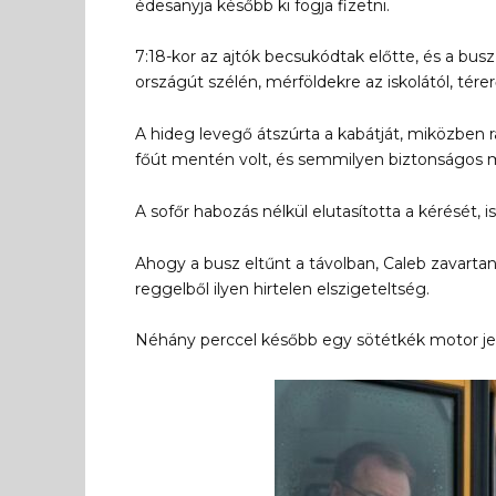
édesanyja később ki fogja fizetni.
7:18-kor az ajtók becsukódtak előtte, és a bu
országút szélén, mérföldekre az iskolától, tére
A hideg levegő átszúrta a kabátját, miközben r
főút mentén volt, és semmilyen biztonságos m
A sofőr habozás nélkül elutasította a kérését, i
Ahogy a busz eltűnt a távolban, Caleb zavartan 
reggelből ilyen hirtelen elszigeteltség.
Néhány perccel később egy sötétkék motor je