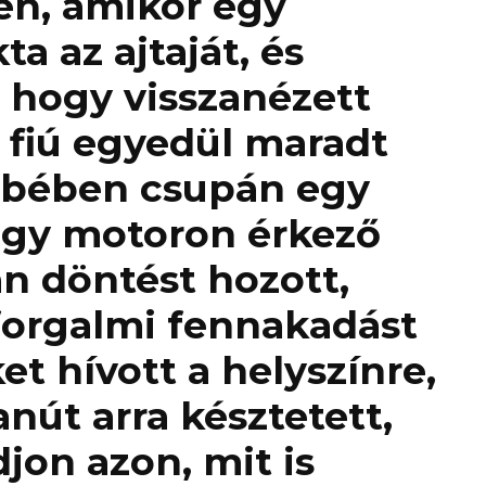
en, amikor egy
a az ajtaját, és
, hogy visszanézett
s fiú egyedül maradt
sebében csupán egy
 Egy motoron érkező
n döntést hozott,
forgalmi fennakadást
et hívott a helyszínre,
út arra késztetett,
jon azon, mit is