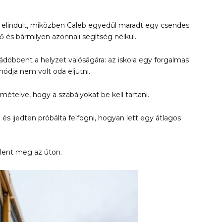
sz elindult, miközben Caleb egyedül maradt egy csendes
rő és bármilyen azonnali segítség nélkül.
ádöbbent a helyzet valóságára: az iskola egy forgalmas
ódja nem volt oda eljutni.
smételve, hogy a szabályokat be kell tartani.
és ijedten próbálta felfogni, hogyan lett egy átlagos
lent meg az úton.