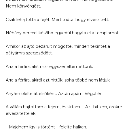
Nem könyörgött.
Csak lehajtotta a fejét. Mert tudta, hogy elveszített.
Néhány perccel később egyedül hagyta el a templomot.
Amikor az ajtó bezárult mögötte, minden tekintet a
bátyámra szegeződött.
Arra a férfira, akit már egyszer eltemettünk.
Arra a férfira, akiről azt hittük, soha többé nem látjuk.
Anyám ölelte át elsőként. Aztán apám. Végül én.
A vállára hajtottam a fejem, és sírtam. – Azt hittem, örökre
elveszítettelek.
– Majdnem így is történt – felelte halkan.