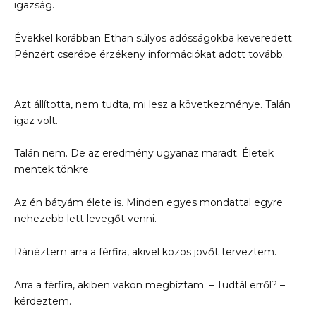
igazság.
Évekkel korábban Ethan súlyos adósságokba keveredett.
Pénzért cserébe érzékeny információkat adott tovább.
Azt állította, nem tudta, mi lesz a következménye. Talán
igaz volt.
Talán nem. De az eredmény ugyanaz maradt. Életek
mentek tönkre.
Az én bátyám élete is. Minden egyes mondattal egyre
nehezebb lett levegőt venni.
Ránéztem arra a férfira, akivel közös jövőt terveztem.
Arra a férfira, akiben vakon megbíztam. – Tudtál erről? –
kérdeztem.