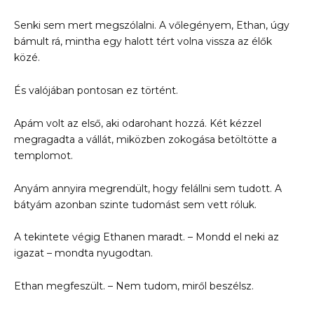
Senki sem mert megszólalni. A vőlegényem, Ethan, úgy
bámult rá, mintha egy halott tért volna vissza az élők
közé.
És valójában pontosan ez történt.
Apám volt az első, aki odarohant hozzá. Két kézzel
megragadta a vállát, miközben zokogása betöltötte a
templomot.
Anyám annyira megrendült, hogy felállni sem tudott. A
bátyám azonban szinte tudomást sem vett róluk.
A tekintete végig Ethanen maradt. – Mondd el neki az
igazat – mondta nyugodtan.
Ethan megfeszült. – Nem tudom, miről beszélsz.