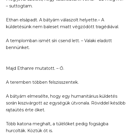
– suttogtam.
Ethan elsápadt. A bátyám válaszolt helyette.– A
küldetésünk nem baleset miatt végződött tragédiával.
A templomban ismét síri csend lett. – Valaki eladott
bennünket.
Majd Ethanre mutatott. – Ő.
A teremben többen felszisszentek.
A bátyám elmesélte, hogy egy humanitárius küldetés
során kiszivárgott az egységük útvonala. Röviddel később
rajtaütés érte őket.
Több katona meghalt, a túlélőket pedig fogságba
hurcolták. Köztük őt is.