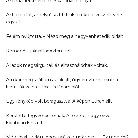
Azonnal felismertem. A katonai naplóját.
Azt a naplót, amelyről azt hittük, örökre elveszett vele
együtt.
Felém nyújtotta. – Nézd meg a negyvenhetedik oldalt.
Remegő ujjakkal lapoztam fel.
A lapok megsárgultak és elhasználódtak voltak.
Amikor megtaláltam az oldalt, úgy éreztem, mintha
kihúzták volna a talajt a lábam alól.
Egy fénykép volt beragasztva. A képen Ethan állt.
Körülötte fegyveres férfiak. A felvétel négy évvel
korábban készült.
Még jóval azelőtt, hogy találkoztunk volna. – Ez meg mi?