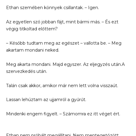
Ethan szemében könnyek csillantak. – Igen.
Az egyetlen szó jobban fájt, mint bármi más. – És ezt
végig titkoltad előttem?
– Később tudtam meg az egészet – vallotta be. – Meg
akartam mondani neked.
Meg akarta mondani. Majd egyszer. Az eljegyzés után.A
szervezkedés után.
Talán csak akkor, amikor már nem lett volna visszaút.
Lassan lehúztam az ujjamról a gyűrűt.
Mindenki engem figyelt. – Számomra ez itt véget ért.
Ethan nem próbált megállítani. Nem mentegetőzött.