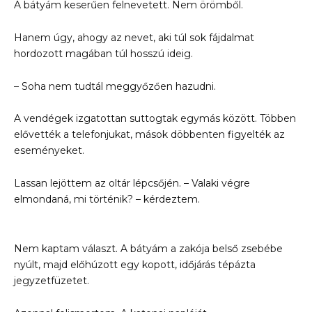
A bátyám keserűen felnevetett. Nem örömből.
Hanem úgy, ahogy az nevet, aki túl sok fájdalmat
hordozott magában túl hosszú ideig.
– Soha nem tudtál meggyőzően hazudni.
A vendégek izgatottan suttogtak egymás között. Többen
elővették a telefonjukat, mások döbbenten figyelték az
eseményeket.
Lassan lejöttem az oltár lépcsőjén. – Valaki végre
elmondaná, mi történik? – kérdeztem.
Nem kaptam választ. A bátyám a zakója belső zsebébe
nyúlt, majd előhúzott egy kopott, időjárás tépázta
jegyzetfüzetet.