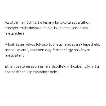
Az utcán felnőtt, túlélő kislány birtokolta azt a titkot,
amelyet milliárdosok akár ölni is képesek lennének
megvédeni.
A kórház árnyékos folyosójából egy magas alak lépett elő,
mozdulatlanul, kezében egy fémes tárgy halványan
megcsillant.
Ethan ösztönei azonnal felerősödtek, miközben Lily még
szorosabban kapaszkodott belé.