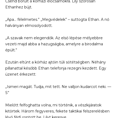
Csend borult a kórházi előcsarnokra. Lily szorosan
Ethanhez bújt.
„Apa… félelmetes.” „Megvédelek” – suttogta Ethan. A nő
halványan elmosolyodott.
„A szavak nem elegendők. Az első lépése mélyebbre
vezeti majd abba a hazugságba, amelyre a birodalma
épült.”
Ezután eltűnt a kórház ajtóin túli sötétségben. Néhány
pillanattal később Ethan telefonja rezegni kezdett. Egy
üzenet érkezett:
„Ismeri magát. Tudja, mit tett. Ne valljon kudarcot neki. —
S”
Mielőtt felfoghatta volna, mi történik, a vészkijáratok
kitörtek. Három fegyveres, fekete taktikai felszerelésben
lévő férfi rontott be, Lilyt keresve.