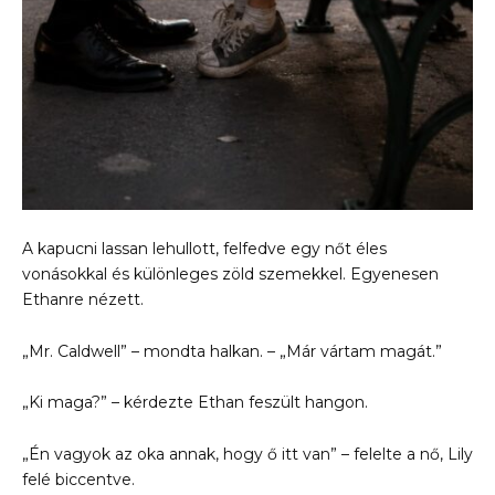
A kapucni lassan lehullott, felfedve egy nőt éles
vonásokkal és különleges zöld szemekkel. Egyenesen
Ethanre nézett.
„Mr. Caldwell” – mondta halkan. – „Már vártam magát.”
„Ki maga?” – kérdezte Ethan feszült hangon.
„Én vagyok az oka annak, hogy ő itt van” – felelte a nő, Lily
felé biccentve.