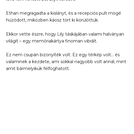
Ethan megragadta a kislányt, és a recepciós pult mögé
húzódott, miközben káosz tört ki körülöttük.
Ekkor vette észre, hogy Lily táskájában valami halványan
világít – egy memóriakártya finoman vibrált.
Ez nem csupán bizonyíték volt. Ez egy térkép volt… és
valaminek a kezdete, ami sokkal nagyobb volt annál, mint
amit bármelyikük felfoghatott.