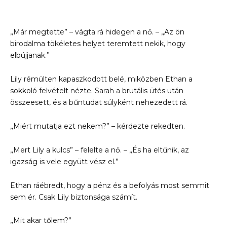
„Már megtette” – vágta rá hidegen a nő. – „Az ön
birodalma tökéletes helyet teremtett nekik, hogy
elbújjanak.”
Lily rémülten kapaszkodott belé, miközben Ethan a
sokkoló felvételt nézte. Sarah a brutális ütés után
összeesett, és a bűntudat súlyként nehezedett rá.
„Miért mutatja ezt nekem?” – kérdezte rekedten.
„Mert Lily a kulcs” – felelte a nő. – „És ha eltűnik, az
igazság is vele együtt vész el.”
Ethan ráébredt, hogy a pénz és a befolyás most semmit
sem ér. Csak Lily biztonsága számít.
„Mit akar tőlem?”