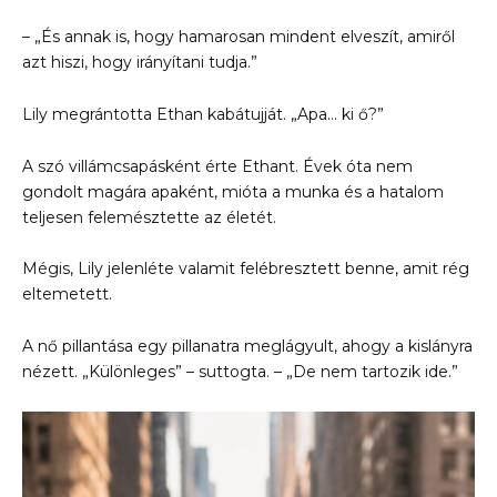
– „És annak is, hogy hamarosan mindent elveszít, amiről
azt hiszi, hogy irányítani tudja.”
Lily megrántotta Ethan kabátujját. „Apa… ki ő?”
A szó villámcsapásként érte Ethant. Évek óta nem
gondolt magára apaként, mióta a munka és a hatalom
teljesen felemésztette az életét.
Mégis, Lily jelenléte valamit felébresztett benne, amit rég
eltemetett.
A nő pillantása egy pillanatra meglágyult, ahogy a kislányra
nézett. „Különleges” – suttogta. – „De nem tartozik ide.”