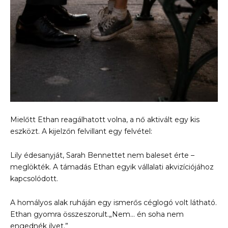
Mielőtt Ethan reagálhatott volna, a nő aktivált egy kis
eszközt. A kijelzőn felvillant egy felvétel:
Lily édesanyját, Sarah Bennettet nem baleset érte –
meglökték. A támadás Ethan egyik vállalati akvizíciójához
kapcsolódott.
A homályos alak ruháján egy ismerős céglogó volt látható.
Ethan gyomra összeszorult.„Nem… én soha nem
engednék ilyet.”