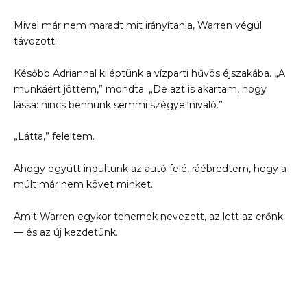
Mivel már nem maradt mit irányítania, Warren végül
távozott.
Később Adriannal kiléptünk a vízparti hűvös éjszakába. „A
munkáért jöttem,” mondta. „De azt is akartam, hogy
lássa: nincs bennünk semmi szégyellnivaló.”
„Látta,” feleltem.
Ahogy együtt indultunk az autó felé, ráébredtem, hogy a
múlt már nem követ minket.
Amit Warren egykor tehernek nevezett, az lett az erőnk
— és az új kezdetünk.