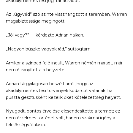
akadálymentesítési jogi tanácsadót.”
Az „ügyvéd” szó szinte visszhangzott a teremben. Warren
magabiztossága megingott.
„Jól vagy?” — kérdezte Adrian halkan.
„Nagyon büszke vagyok rád,” suttogtam.
Amikor a színpad felé indult, Warren némán maradt, már
nem ő irányította a helyzetet.
Adrian tárgyilagosan beszélt arról, hogy az
akadálymentesítési törvények kudarcot vallanak, ha
puszta gesztusként kezelik őket kötelezettség helyett.
Nyugodt, pontos érvelése elcsendesítette a termet; ez
nem érzelmes történet volt, hanem szakmai igény a
felelősségvállalásra.