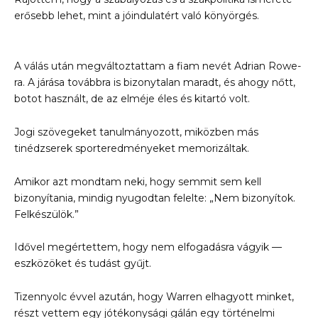
erősebb lehet, mint a jóindulatért való könyörgés.
A válás után megváltoztattam a fiam nevét Adrian Rowe-
ra. A járása továbbra is bizonytalan maradt, és ahogy nőtt,
botot használt, de az elméje éles és kitartó volt.
Jogi szövegeket tanulmányozott, miközben más
tinédzserek sporteredményeket memorizáltak.
Amikor azt mondtam neki, hogy semmit sem kell
bizonyítania, mindig nyugodtan felelte: „Nem bizonyítok.
Felkészülök.”
Idővel megértettem, hogy nem elfogadásra vágyik —
eszközöket és tudást gyűjt.
Tizennyolc évvel azután, hogy Warren elhagyott minket,
részt vettem egy jótékonysági gálán egy történelmi