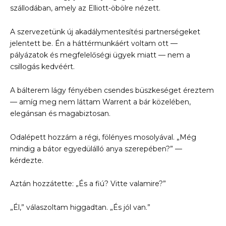
szállodában, amely az Elliott-öbölre nézett.
A szervezetünk új akadálymentesítési partnerségeket
jelentett be. Én a háttérmunkáért voltam ott —
pályázatok és megfelelőségi ügyek miatt — nem a
csillogás kedvéért.
A bálterem lágy fényében csendes büszkeséget éreztem
— amíg meg nem láttam Warrent a bár közelében,
elegánsan és magabiztosan.
Odalépett hozzám a régi, fölényes mosolyával. „Még
mindig a bátor egyedülálló anya szerepében?” —
kérdezte.
Aztán hozzátette: „És a fiú? Vitte valamire?”
„Él,” válaszoltam higgadtan. „És jól van.”