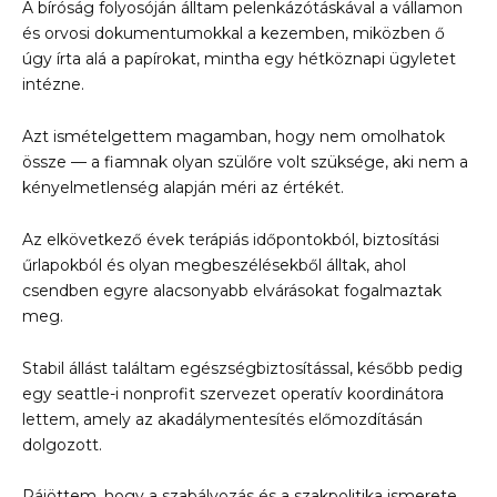
A bíróság folyosóján álltam pelenkázótáskával a vállamon
és orvosi dokumentumokkal a kezemben, miközben ő
úgy írta alá a papírokat, mintha egy hétköznapi ügyletet
intézne.
Azt ismételgettem magamban, hogy nem omolhatok
össze — a fiamnak olyan szülőre volt szüksége, aki nem a
kényelmetlenség alapján méri az értékét.
Az elkövetkező évek terápiás időpontokból, biztosítási
űrlapokból és olyan megbeszélésekből álltak, ahol
csendben egyre alacsonyabb elvárásokat fogalmaztak
meg.
Stabil állást találtam egészségbiztosítással, később pedig
egy seattle-i nonprofit szervezet operatív koordinátora
lettem, amely az akadálymentesítés előmozdításán
dolgozott.
Rájöttem, hogy a szabályozás és a szakpolitika ismerete