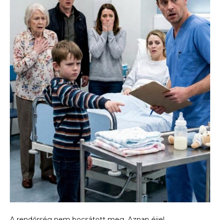
A rendőrség nem bocsátott meg. Aznap éjjel