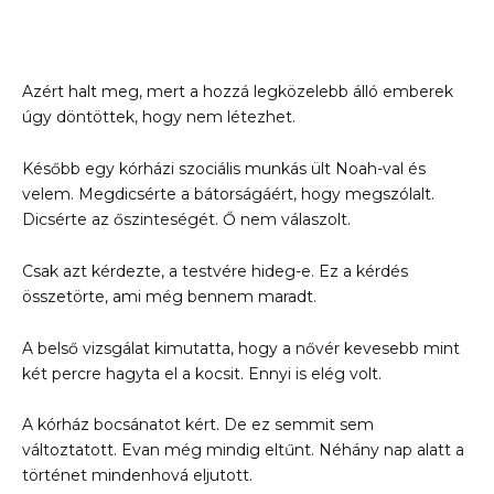
Azért halt meg, mert a hozzá legközelebb álló emberek
úgy döntöttek, hogy nem létezhet.
Később egy kórházi szociális munkás ült Noah-val és
velem. Megdicsérte a bátorságáért, hogy megszólalt.
Dicsérte az őszinteségét. Ő nem válaszolt.
Csak azt kérdezte, a testvére hideg-e. Ez a kérdés
összetörte, ami még bennem maradt.
A belső vizsgálat kimutatta, hogy a nővér kevesebb mint
két percre hagyta el a kocsit. Ennyi is elég volt.
A kórház bocsánatot kért. De ez semmit sem
változtatott. Evan még mindig eltűnt. Néhány nap alatt a
történet mindenhová eljutott.