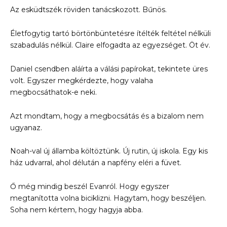
Az esküdtszék röviden tanácskozott. Bűnös.
Életfogytig tartó börtönbüntetésre ítélték feltétel nélküli
szabadulás nélkül. Claire elfogadta az egyezséget. Öt év.
Daniel csendben aláírta a válási papírokat, tekintete üres
volt. Egyszer megkérdezte, hogy valaha
megbocsáthatok-e neki.
Azt mondtam, hogy a megbocsátás és a bizalom nem
ugyanaz.
Noah-val új államba költöztünk. Új rutin, új iskola. Egy kis
ház udvarral, ahol délután a napfény eléri a füvet.
Ő még mindig beszél Evanról. Hogy egyszer
megtanította volna biciklizni. Hagytam, hogy beszéljen.
Soha nem kértem, hogy hagyja abba.