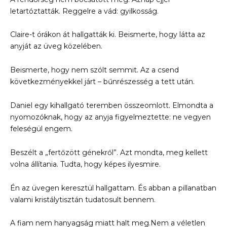
letartóztatták. Reggelre a vád: gyilkosság.
Claire-t órákon át hallgatták ki. Beismerte, hogy látta az
anyját az üveg közelében.
Beismerte, hogy nem szólt semmit. Az a csend
következményekkel járt – bűnrészesség a tett után.
Daniel egy kihallgató teremben összeomlott. Elmondta a
nyomozóknak, hogy az anyja figyelmeztette: ne vegyen
feleségül engem.
Beszélt a „fertőzött génekről”. Azt mondta, meg kellett
volna állítania. Tudta, hogy képes ilyesmire.
Én az üvegen keresztül hallgattam. És abban a pillanatban
valami kristálytisztán tudatosult bennem.
A fiam nem hanyagság miatt halt meg.Nem a véletlen