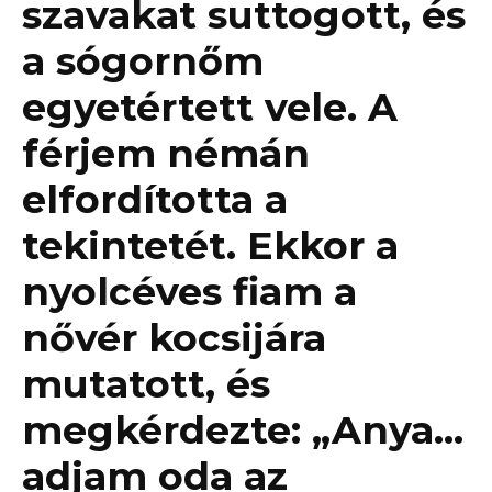
szavakat suttogott, és
a sógornőm
egyetértett vele. A
férjem némán
elfordította a
tekintetét. Ekkor a
nyolcéves fiam a
nővér kocsijára
mutatott, és
megkérdezte: „Anya…
adjam oda az