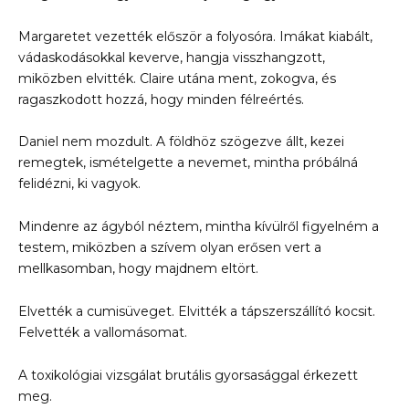
Margaretet vezették először a folyosóra. Imákat kiabált,
vádaskodásokkal keverve, hangja visszhangzott,
miközben elvitték. Claire utána ment, zokogva, és
ragaszkodott hozzá, hogy minden félreértés.
Daniel nem mozdult. A földhöz szögezve állt, kezei
remegtek, ismételgette a nevemet, mintha próbálná
felidézni, ki vagyok.
Mindenre az ágyból néztem, mintha kívülről figyelném a
testem, miközben a szívem olyan erősen vert a
mellkasomban, hogy majdnem eltört.
Elvették a cumisüveget. Elvitték a tápszerszállító kocsit.
Felvették a vallomásomat.
A toxikológiai vizsgálat brutális gyorsasággal érkezett
meg.