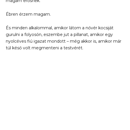
magam erősnek.
Ébren érzem magam.
És minden alkalommal, amikor látom a nővér kocsiját
gurulni a folyosón, eszembe jut a pillanat, amikor egy
nyolcéves fiú igazat mondott – még akkor is, amikor már
túl késő volt megmenteni a testvérét.