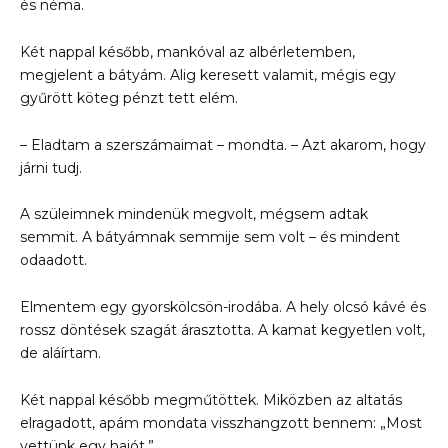
és néma.
Két nappal később, mankóval az albérletemben,
megjelent a bátyám. Alig keresett valamit, mégis egy
gyűrött köteg pénzt tett elém.
– Eladtam a szerszámaimat – mondta. – Azt akarom, hogy
járni tudj.
A szüleimnek mindenük megvolt, mégsem adtak
semmit. A bátyámnak semmije sem volt – és mindent
odaadott.
Elmentem egy gyorskölcsön-irodába. A hely olcsó kávé és
rossz döntések szagát árasztotta. A kamat kegyetlen volt,
de aláírtam.
Két nappal később megműtöttek. Miközben az altatás
elragadott, apám mondata visszhangzott bennem: „Most
vettünk egy hajót.”