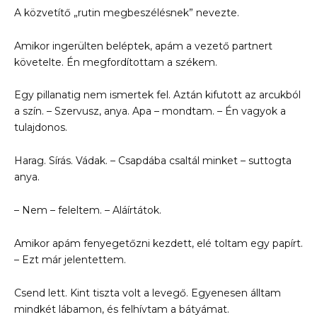
A közvetítő „rutin megbeszélésnek” nevezte.
Amikor ingerülten beléptek, apám a vezető partnert
követelte. Én megfordítottam a székem.
Egy pillanatig nem ismertek fel. Aztán kifutott az arcukból
a szín. – Szervusz, anya. Apa – mondtam. – Én vagyok a
tulajdonos.
Harag. Sírás. Vádak. – Csapdába csaltál minket – suttogta
anya.
– Nem – feleltem. – Aláírtátok.
Amikor apám fenyegetőzni kezdett, elé toltam egy papírt.
– Ezt már jelentettem.
Csend lett. Kint tiszta volt a levegő. Egyenesen álltam
mindkét lábamon, és felhívtam a bátyámat.