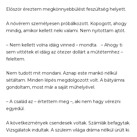
Először éreztem megkönnyebbülést feszültség helyett.
A nővérem személyesen próbálkozott. Kopogott, ahogy
mindig, amikor kellett neki valami. Nem nyitottam ajtót.
– Nem kellett volna idáig vinned – mondta. – Ahogy ti
sem vittétek el idáig az ötezer dollárt a műtétemhez –
feleltem.
Nem tudott mit mondani. Aznap este mankó nélkül
sétáltam. Minden lépés megdolgozott volt. A bátyámra
gondoltam, most már a saját műhelyével.
– A család az – értettem meg –, aki nem hagy vérezni
egyedül.
A következmények csendesek voltak. Számlák befagytak.
Vizsgálatok indultak. A szüleim világa dráma nélkül ürült ki.