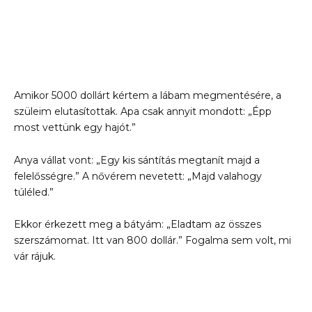
Amikor 5000 dollárt kértem a lábam megmentésére, a
szüleim elutasítottak. Apa csak annyit mondott: „Épp
most vettünk egy hajót.”
Anya vállat vont: „Egy kis sántítás megtanít majd a
felelősségre.” A nővérem nevetett: „Majd valahogy
túléled.”
Ekkor érkezett meg a bátyám: „Eladtam az összes
szerszámomat. Itt van 800 dollár.” Fogalma sem volt, mi
vár rájuk.