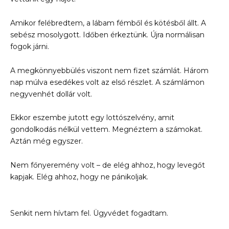
Amikor felébredtem, a lábam fémből és kötésből állt. A
sebész mosolygott. Időben érkeztünk. Újra normálisan
fogok járni.
A megkönnyebbülés viszont nem fizet számlát. Három
nap múlva esedékes volt az első részlet. A számlámon
negyvenhét dollár volt.
Ekkor eszembe jutott egy lottószelvény, amit
gondolkodás nélkül vettem. Megnéztem a számokat.
Aztán még egyszer.
Nem főnyeremény volt – de elég ahhoz, hogy levegőt
kapjak. Elég ahhoz, hogy ne pánikoljak.
Senkit nem hívtam fel. Ügyvédet fogadtam.