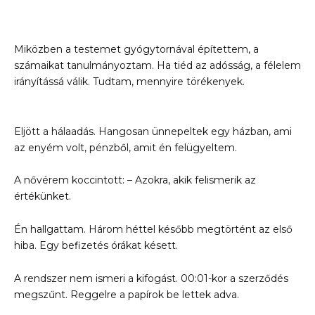
Miközben a testemet gyógytornával építettem, a
számaikat tanulmányoztam. Ha tiéd az adósság, a félelem
irányítássá válik. Tudtam, mennyire törékenyek.
Eljött a hálaadás. Hangosan ünnepeltek egy házban, ami
az enyém volt, pénzből, amit én felügyeltem.
A nővérem koccintott: – Azokra, akik felismerik az
értékünket.
Én hallgattam. Három héttel később megtörtént az első
hiba. Egy befizetés órákat késett.
A rendszer nem ismeri a kifogást. 00:01-kor a szerződés
megszűnt. Reggelre a papírok be lettek adva.