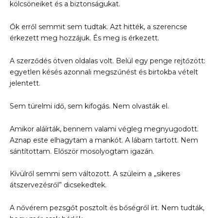
kölcsöneiket és a biztonságukat.
Ők erről semmit sem tudtak. Azt hitték, a szerencse
érkezett meg hozzájuk. És meg is érkezett.
A szerződés ötven oldalas volt. Belül egy penge rejtőzött:
egyetlen késés azonnali megszűnést és birtokba vételt
jelentett.
Sem türelmi idő, sem kifogás. Nem olvasták el.
Amikor aláírták, bennem valami végleg megnyugodott.
Aznap este elhagytam a mankót. A lábam tartott. Nem
sántítottam. Először mosolyogtam igazán.
Kívülről semmi sem változott. A szüleim a „sikeres
átszervezésről” dicsekedtek.
A nővérem pezsgőt posztolt és bőségről írt. Nem tudták,