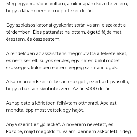
Még egyenruhában voltam, amikor apám közölte velem,
hogy a lábam nem ér meg ötezer dollárt.
Egy szokásos katonai gyakorlat során valami elszakadt a
térdemben. Éles pattanást hallottam, égető fájdalmat
éreztem, és összeestem.
A rendelőben az asszisztens megmutatta a felvételeket,
és nem kertelt: súlyos sérülés, egy héten belül műtét
szükséges, különben életem végéig sántítani fogok.
A katonai rendszer túl lassan mozgott, ezért azt javasolta,
hogy a bázison kívül intézzem. Az ár: 5000 dollár.
Aznap este a körletben felhívtam otthonról. Apa azt
mondta, épp most vettek egy hajót.
Anya szerint ez „jó lecke”. A nővérem nevetett, és
közölte, majd megoldom. Valami bennem akkor lett hideg