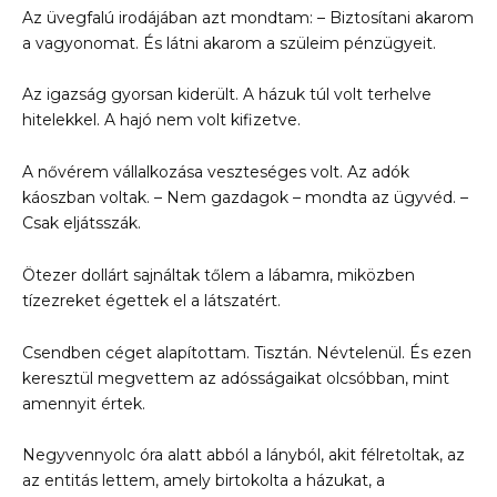
Az üvegfalú irodájában azt mondtam: – Biztosítani akarom
a vagyonomat. És látni akarom a szüleim pénzügyeit.
Az igazság gyorsan kiderült. A házuk túl volt terhelve
hitelekkel. A hajó nem volt kifizetve.
A nővérem vállalkozása veszteséges volt. Az adók
káoszban voltak. – Nem gazdagok – mondta az ügyvéd. –
Csak eljátsszák.
Ötezer dollárt sajnáltak tőlem a lábamra, miközben
tízezreket égettek el a látszatért.
Csendben céget alapítottam. Tisztán. Névtelenül. És ezen
keresztül megvettem az adósságaikat olcsóbban, mint
amennyit értek.
Negyvennyolc óra alatt abból a lányból, akit félretoltak, az
az entitás lettem, amely birtokolta a házukat, a