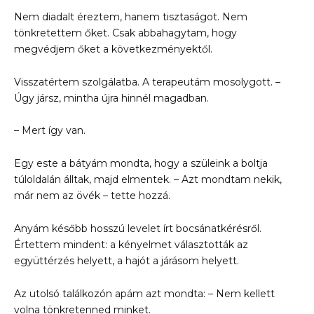
Nem diadalt éreztem, hanem tisztaságot. Nem
tönkretettem őket. Csak abbahagytam, hogy
megvédjem őket a következményektől.
Visszatértem szolgálatba. A terapeutám mosolygott. –
Úgy jársz, mintha újra hinnél magadban.
– Mert így van.
Egy este a bátyám mondta, hogy a szüleink a boltja
túloldalán álltak, majd elmentek. – Azt mondtam nekik,
már nem az övék – tette hozzá.
Anyám később hosszú levelet írt bocsánatkérésről.
Értettem mindent: a kényelmet választották az
együttérzés helyett, a hajót a járásom helyett.
Az utolsó találkozón apám azt mondta: – Nem kellett
volna tönkretenned minket.