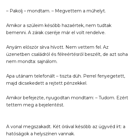
– Pakolj – mondtam. – Megvettem a műhelyt.
Amikor a szüleim később hazaértek, nem tudtak
bemenni. A zárak cseréje már el volt rendelve.
Anyám először sírva hívott. Nem vettem fel. Az
üzenetben családról és félreértésről beszélt, de azt soha
nem mondta: sajnálom.
Apa utánam telefonált – tiszta düh. Perrel fenyegetett,
majd dicsekedett a rejtett pénzekkel.
Amikor befejezte, nyugodtan mondtam: – Tudom. Ezért
tettem meg a bejelentést.
A vonal megszakadt. Két órával később az ügyvéd írt: a
hatóságok a helyszínen vannak.