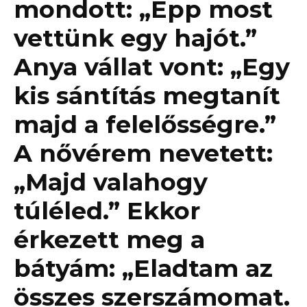
mondott: „Épp most
vettünk egy hajót.”
Anya vállat vont: „Egy
kis sántítás megtanít
majd a felelősségre.”
A nővérem nevetett:
„Majd valahogy
túléled.” Ekkor
érkezett meg a
bátyám: „Eladtam az
összes szerszámomat.