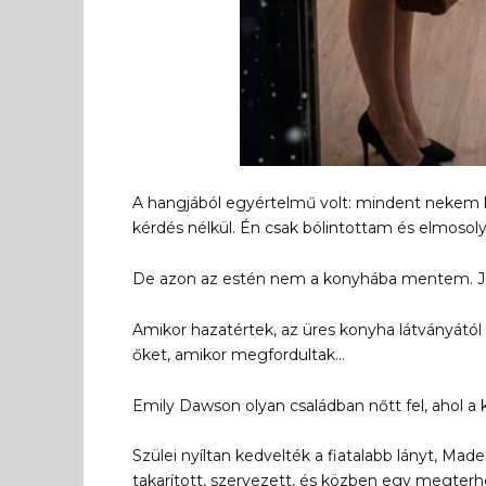
A hangjából egyértelmű volt: mindent nekem kel
kérdés nélkül. Én csak bólintottam és elmoso
De azon az estén nem a konyhába mentem. Jeg
Amikor hazatértek, az üres konyha látványától
őket, amikor megfordultak…
Emily Dawson olyan családban nőtt fel, ahol a 
Szülei nyíltan kedvelték a fiatalabb lányt, Madel
takarított, szervezett, és közben egy megterhe