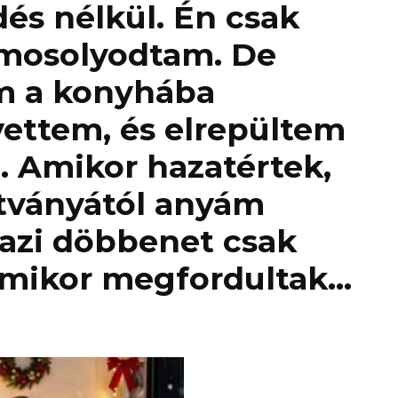
dés nélkül. Én csak
lmosolyodtam. De
m a konyhába
ettem, és elrepültem
. Amikor hazatértek,
átványától anyám
gazi döbbenet csak
 amikor megfordultak…