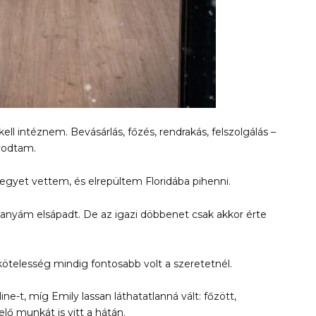
l intéznem. Bevásárlás, főzés, rendrakás, felszolgálás –
lyodtam.
yet vettem, és elrepültem Floridába pihenni.
 anyám elsápadt. De az igazi döbbenet csak akkor érte
kötelesség mindig fontosabb volt a szeretetnél.
ine-t, míg Emily lassan láthatatlanná vált: főzött,
lő munkát is vitt a hátán.