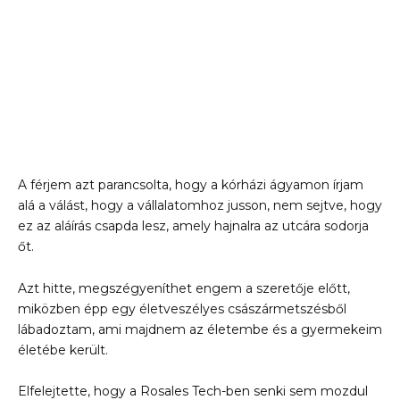
A férjem azt parancsolta, hogy a kórházi ágyamon írjam
alá a válást, hogy a vállalatomhoz jusson, nem sejtve, hogy
ez az aláírás csapda lesz, amely hajnalra az utcára sodorja
őt.
Azt hitte, megszégyeníthet engem a szeretője előtt,
miközben épp egy életveszélyes császármetszésből
lábadoztam, ami majdnem az életembe és a gyermekeim
életébe került.
Elfelejtette, hogy a Rosales Tech-ben senki sem mozdul