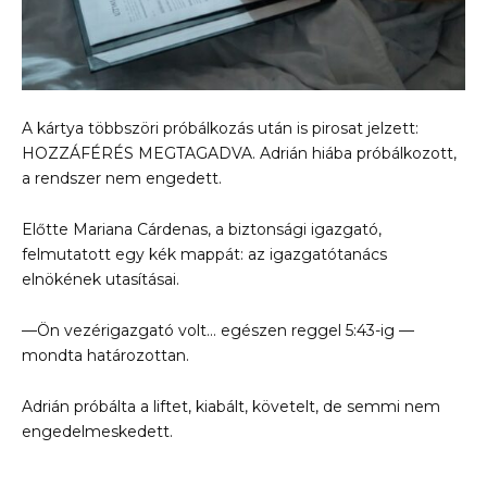
A kártya többszöri próbálkozás után is pirosat jelzett:
HOZZÁFÉRÉS MEGTAGADVA. Adrián hiába próbálkozott,
a rendszer nem engedett.
Előtte Mariana Cárdenas, a biztonsági igazgató,
felmutatott egy kék mappát: az igazgatótanács
elnökének utasításai.
—Ön vezérigazgató volt… egészen reggel 5:43-ig —
mondta határozottan.
Adrián próbálta a liftet, kiabált, követelt, de semmi nem
engedelmeskedett.