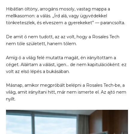
Hibátlan öltöny, arrogáns mosoly, vastag mappa a
mellkasomon: a válás. „Írd alá, vagy ügyvédekkel
tönkreteszlek, és elveszem a gyerekeket” — parancsolta.
De amit ő nem tudott, az az volt, hogy a Rosales Tech
nem tőle született, hanem tőlem.
Amíg ő a világ felé mutatta magát, én irányítottam a
céget. Aláírtam a válást, igen… de nem kapitulációként: ez
volt az első lépés a bukásában.
Másnap, amikor megpróbált belépni a Rosales Tech-be, a
világ, amit irányítani hitt, már nem ismerte el. Az ajtó nem
nyílt.