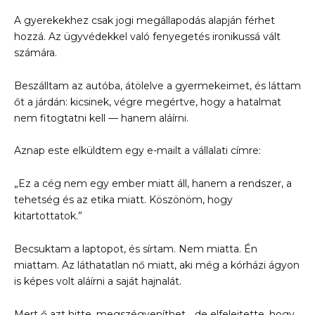
A gyerekekhez csak jogi megállapodás alapján férhet
hozzá. Az ügyvédekkel való fenyegetés ironikussá vált
számára.
Beszálltam az autóba, átölelve a gyermekeimet, és láttam
őt a járdán: kicsinek, végre megértve, hogy a hatalmat
nem fitogtatni kell — hanem aláírni.
Aznap este elküldtem egy e-mailt a vállalati címre:
„Ez a cég nem egy ember miatt áll, hanem a rendszer, a
tehetség és az etika miatt. Köszönöm, hogy
kitartottatok.”
Becsuktam a laptopot, és sírtam. Nem miatta. Én
miattam. Az láthatatlan nő miatt, aki még a kórházi ágyon
is képes volt aláírni a saját hajnalát.
Mert ő azt hitte, megszégyeníthet… de elfelejtette, hogy