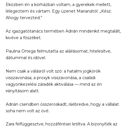
Eközben én a kórházban voltam, a gyerekek mellett,
lélegeztem és vártam. Egy üzenet Marianától: „Kész.
Ahogy tervezted.”
Az igazgatótanács termében Adrián mindenkit megtalált,
kivéve a főszéket.
Paulina Ortega felmutatta az aláírásomat, hitelesítve,
dátummal és idővel.
Nem csak a válásról volt szó: a hatalmi jogkörök
visszavonása, a proxyk visszavonása, a családi
vagyonkezelési záradék aktiválása — mind az én
irányításom alatt.
Adrián csendben összeroskadt, ráébredve, hogy a vállalat
soha nem volt az övé.
Zara felfüggesztve, hozzáférései letiltva. A bizonyíték az