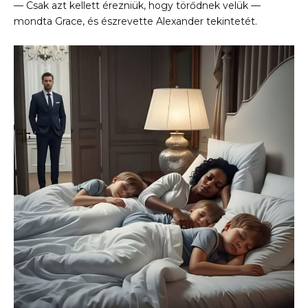
— Csak azt kellett érezniük, hogy törődnek velük —
mondta Grace, és észrevette Alexander tekintetét.