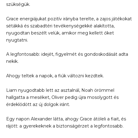
szükségük.
Grace energiájukat pozitív irányba terelte, a zajos játékokat
sétákká és szabadtéri tevékenységekké alakította,
nyugodtan beszélt velük, amikor meg kellett őket
nyugtatni.
A legfontosabb: idejét, figyelmét és gondoskodását adta
nekik.
Ahogy teltek a napok, a fiúk változni kezdtek.
Liam nyugodtabb lett az asztalnál, Noah örömmel
hallgatta a meséket, Oliver pedig újra mosolygott és
érdeklődött az új dolgok iránt.
Egy napon Alexander látta, ahogy Grace átöleli a fiait, és
rájött: a gyerekeknek a biztonságérzet a legfontosabb.