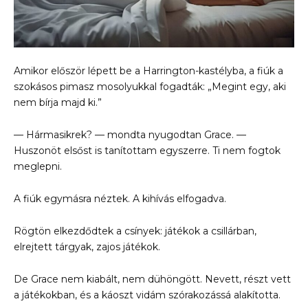
Amikor először lépett be a Harrington-kastélyba, a fiúk a
szokásos pimasz mosolyukkal fogadták: „Megint egy, aki
nem bírja majd ki.”
— Hármasikrek? — mondta nyugodtan Grace. —
Huszonöt elsőst is tanítottam egyszerre. Ti nem fogtok
meglepni.
A fiúk egymásra néztek. A kihívás elfogadva.
Rögtön elkezdődtek a csínyek: játékok a csillárban,
elrejtett tárgyak, zajos játékok.
De Grace nem kiabált, nem dühöngött. Nevett, részt vett
a játékokban, és a káoszt vidám szórakozássá alakította.