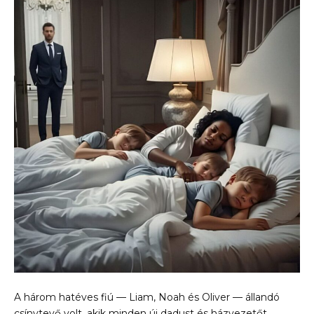
A három hatéves fiú — Liam, Noah és Oliver — állandó
csínytevő volt, akik minden új dadust és házvezetőt