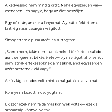
A kedvesség nem mindig ordít. Néha egyszerűen vár—
csendben—és hagyja, hogy az élet beszéljen.
Egy délután, amikor a lányomat, Alyssát lefektettem, a
kinti ég narancssárgán világított.
Simogattam a puha arcát, és suttogtam:
„Szerelmem, talán nem tudok neked tökéletes családot
adni, de ígérem, békés életet— olyan világot, ahol senkit
sem látnak értékesebbnek a másiknál, ahol egyszerűen
azért szeretnek, aki vagy.”
A külvilág csendes volt, mintha hallgatná a szavaimat.
Könnyeim között mosolyogtam.
Először ezek nem fájdalmas könnyek voltak— ezek a
szabadság könnyei voltak.