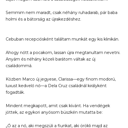
Semmim nem maradt, csak néhány ruhadarab, pár baba
holmi és a bátorság az újrakezdéshez.
Cebuban recepciósként találtam munkát egy kis klinikán.
Ahogy nőtt a pocakom, lassan újra megtanultam nevetni.
Anyám és néhány közeli barátom váltak az új
családommá.
Közben Marco új jegyese, Clarissa—egy finom modorú,
luxust kedvelő nő—a Dela Cruz családnál királyként
fogadták.
Mindent megkapott, amit csak kívánt. Ha vendégek
jöttek, az egykori anyósom büszkén mutatta be:
„Ő az a nő, aki megszüli a fiunkat, aki örökli majd az