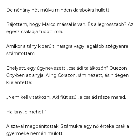
De néhány hét múlva minden darabokra hullott.
Rájöttem, hogy Marco mással is van. És a legrosszabb? Az
egész családja tudott róla.
Amikor a tény kiderült, haragra vagy legalább szégyenre
számítottam.
Ehelyett, egy úgynevezett „családi találkozón” Quezon
City-ben az anyja, Aling Corazon, rám nézett, és hidegen
kijelentette:
„Nem kell vitatkozni. Aki fiút szül, a család része marad.
Ha lány, elmehet.”
A szavai megbénítottak. Számukra egy nő értéke csak a
gyermeke nemén múlott.