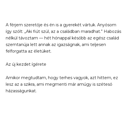
A férjem szeretője és én is a gyerekét vártuk. Anyósom
így szólt: „Aki fiút szül, az a családban maradhat.” Habozás
nélkül távoztam — hét hónappal később az egész család
szemtanúja lett annak az igazságnak, ami teljesen
felforgatta az életüket.
Az új kezdet ígérete
Amikor megtudtam, hogy terhes vagyok, azt hittem, ez
lesz az a szikra, ami megmenti már amúgy is széteső
házasságunkat.