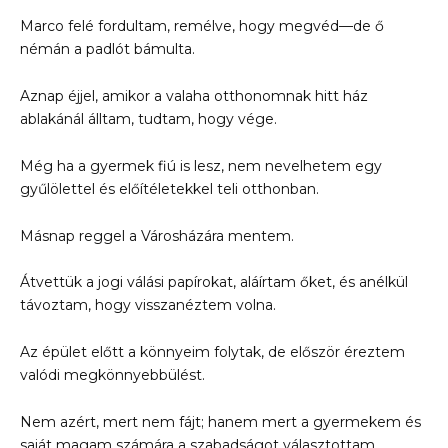
Marco felé fordultam, remélve, hogy megvéd—de ő
némán a padlót bámulta.
Aznap éjjel, amikor a valaha otthonomnak hitt ház
ablakánál álltam, tudtam, hogy vége.
Még ha a gyermek fiú is lesz, nem nevelhetem egy
gyűlölettel és előítéletekkel teli otthonban.
Másnap reggel a Városházára mentem.
Átvettük a jogi válási papírokat, aláírtam őket, és anélkül
távoztam, hogy visszanéztem volna.
Az épület előtt a könnyeim folytak, de először éreztem
valódi megkönnyebbülést.
Nem azért, mert nem fájt; hanem mert a gyermekem és
saját magam számára a szabadságot választottam.