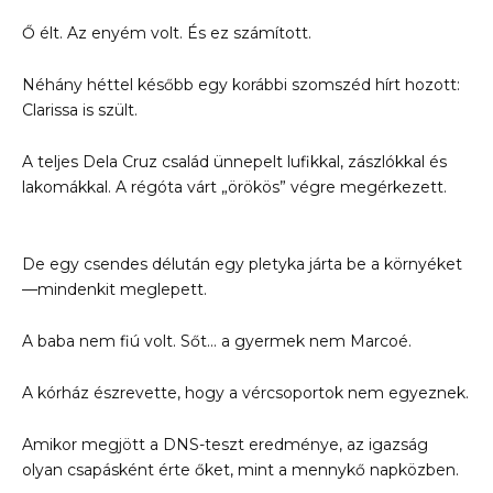
Ő élt. Az enyém volt. És ez számított.
Néhány héttel később egy korábbi szomszéd hírt hozott:
Clarissa is szült.
A teljes Dela Cruz család ünnepelt lufikkal, zászlókkal és
lakomákkal. A régóta várt „örökös” végre megérkezett.
De egy csendes délután egy pletyka járta be a környéket
—mindenkit meglepett.
A baba nem fiú volt. Sőt… a gyermek nem Marcoé.
A kórház észrevette, hogy a vércsoportok nem egyeznek.
Amikor megjött a DNS-teszt eredménye, az igazság
olyan csapásként érte őket, mint a mennykő napközben.