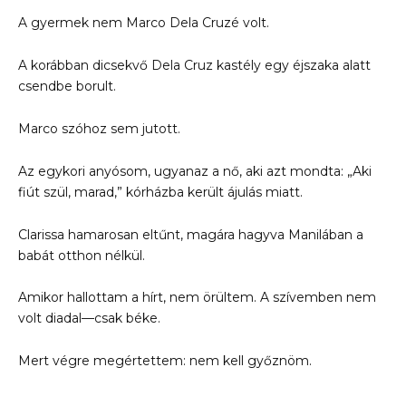
A gyermek nem Marco Dela Cruzé volt.
A korábban dicsekvő Dela Cruz kastély egy éjszaka alatt
csendbe borult.
Marco szóhoz sem jutott.
Az egykori anyósom, ugyanaz a nő, aki azt mondta: „Aki
fiút szül, marad,” kórházba került ájulás miatt.
Clarissa hamarosan eltűnt, magára hagyva Manilában a
babát otthon nélkül.
Amikor hallottam a hírt, nem örültem. A szívemben nem
volt diadal—csak béke.
Mert végre megértettem: nem kell győznöm.