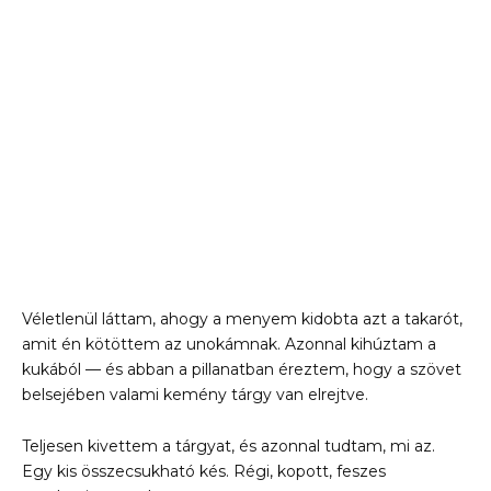
Véletlenül láttam, ahogy a menyem kidobta azt a takarót,
amit én kötöttem az unokámnak. Azonnal kihúztam a
kukából — és abban a pillanatban éreztem, hogy a szövet
belsejében valami kemény tárgy van elrejtve.
Teljesen kivettem a tárgyat, és azonnal tudtam, mi az.
Egy kis összecsukható kés. Régi, kopott, feszes