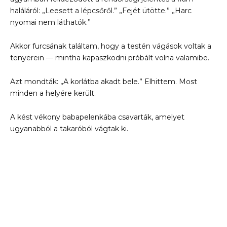
haláláról: „Leesett a lépcsőről.” „Fejét ütötte.” „Harc
nyomai nem láthatók.”
Akkor furcsának találtam, hogy a testén vágások voltak a
tenyerein — mintha kapaszkodni próbált volna valamibe.
Azt mondták: „A korlátba akadt bele.” Elhittem. Most
minden a helyére került.
A kést vékony babapelenkába csavarták, amelyet
ugyanabból a takaróból vágtak ki.