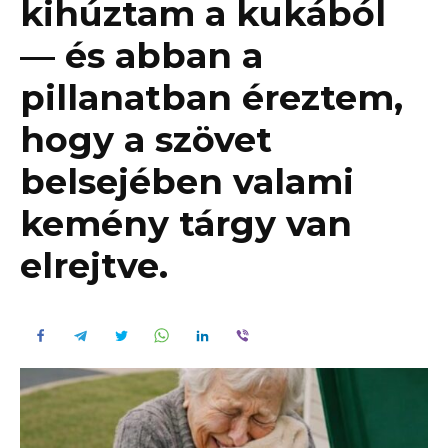
kihúztam a kukából
— és abban a
pillanatban éreztem,
hogy a szövet
belsejében valami
kemény tárgy van
elrejtve.