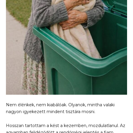
Nem élénkek, nem kiabálóak. Olyanok, mintha valaki
nagyon igyekezett mindent tisztára mosni.
Hosszan tartottam a kést a kezemben, mozdulatlanul. Az
agyamban felidéződött a rendőrségi jelentés a fiam