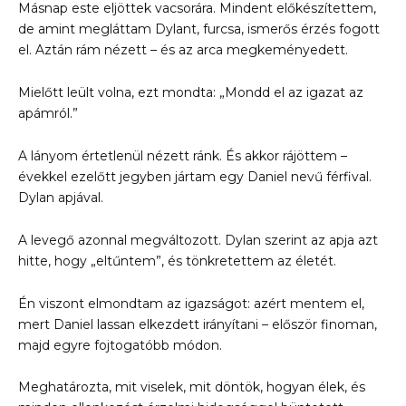
Másnap este eljöttek vacsorára. Mindent előkészítettem,
de amint megláttam Dylant, furcsa, ismerős érzés fogott
el. Aztán rám nézett – és az arca megkeményedett.
Mielőtt leült volna, ezt mondta: „Mondd el az igazat az
apámról.”
A lányom értetlenül nézett ránk. És akkor rájöttem –
évekkel ezelőtt jegyben jártam egy Daniel nevű férfival.
Dylan apjával.
A levegő azonnal megváltozott. Dylan szerint az apja azt
hitte, hogy „eltűntem”, és tönkretettem az életét.
Én viszont elmondtam az igazságot: azért mentem el,
mert Daniel lassan elkezdett irányítani – először finoman,
majd egyre fojtogatóbb módon.
Meghatározta, mit viselek, mit döntök, hogyan élek, és