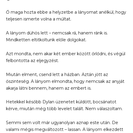
Ő maga hozta ebbe a helyzetbe a lányomat anélkül, hogy
teljesen ismerte volna a múltat.
A lányom dühös lett – nemcsak rá, hanem ránk is.
Mindketten eltitkoltunk előle dolgokat.
Azt mondta, nem akar két ember között őrlődni, és végül
felbontotta az eljegyzést.
Miután elment, csend lett a házban. Aztán jött az
őszinteség. A lányom elmondta, hogy nemcsak az anyját
akarja látni bennem, hanem az embert is.
Hetekkel később Dylan üzenetet küldött, bocsánatot
kérve, miután még több levelet talált. Nem válaszoltam.
Semmi sem volt már ugyanolyan aznap este után. De
valami mégis megváltozott – lassan. A lányom elkezdett