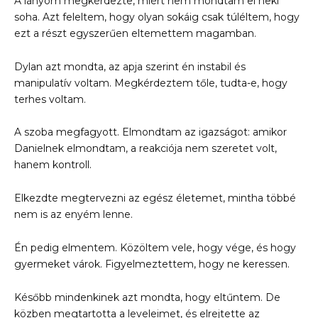
A lányom megkérdezte, miért nem mondtam el neki
soha. Azt feleltem, hogy olyan sokáig csak túléltem, hogy
ezt a részt egyszerűen eltemettem magamban.
Dylan azt mondta, az apja szerint én instabil és
manipulatív voltam. Megkérdeztem tőle, tudta-e, hogy
terhes voltam.
A szoba megfagyott. Elmondtam az igazságot: amikor
Danielnek elmondtam, a reakciója nem szeretet volt,
hanem kontroll.
Elkezdte megtervezni az egész életemet, mintha többé
nem is az enyém lenne.
Én pedig elmentem. Közöltem vele, hogy vége, és hogy
gyermeket várok. Figyelmeztettem, hogy ne keressen.
Később mindenkinek azt mondta, hogy eltűntem. De
közben megtartotta a leveleimet, és elrejtette az