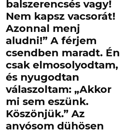
balszerencsés vagy!
Nem kapsz vacsorát!
Azonnal menj
aludni!” A férjem
csendben maradt. Én
csak elmosolyodtam,
és nyugodtan
válaszoltam: „Akkor
mi sem eszünk.
Köszönjük.” Az
anyósom dühösen