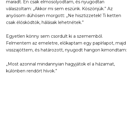
maradt. Én csak elmosolyodtam, és nyugodtan
válaszoltam: „Akkor mi sem eszünk. Köszönjük.” Az
anyósom dühösen morgott: „Ne hisztizzetek! Ti ketten
csak élősködtök, hálásak lehetnétek.”
Egyetlen könny sem csordult ki a szememből.
Felmentem az emeletre, előkaptam egy papírlapot, majd
visszajöttem, és határozott, nyugodt hangon kimondtam:
„Most azonnal mindannyian hagyjátok el a házamat,
különben rendőrt hívok.”