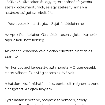
körülvevő túlzásokon át, egy rejtett szándékfolyosóra:
széfek, dokumentumok, és egy szekrény, amely a
határozottságot szimbolizálta.
– Részt veszek – suttogta. – Saját feltételeimmel.
Az Apex Constellation Gála tökéletesen zajlott – kamerák,
taps, elkerülhetetlenség.
Alexander Seraphina Vale oldalán érkezett, hibátlan és
számító.
Amikor Lydiáról kérdezték, azt mondta: – Ő csendesebb
életet választ. Ez a világ sosem az övé volt.
A hatalom kiszámíthatóan összpontosult, mígnem a zene
elhallgatott. Az ajtók kinyíltak.
Lydia lassan lépett be, mélykék selyemben, amely