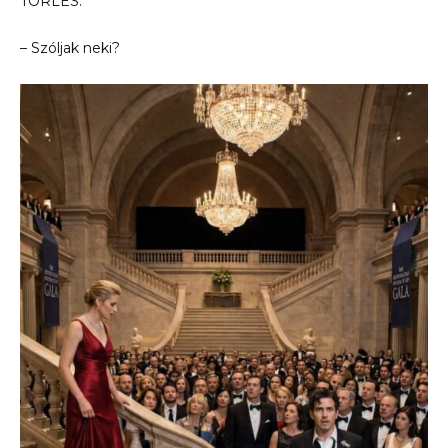
TÖRLÉS.
– Szóljak neki?