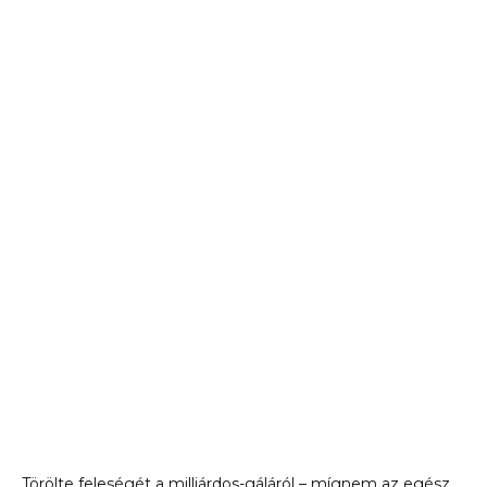
Törölte feleségét a milliárdos-gáláról – mígnem az egész