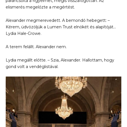
parancsolta a figyelmet, mégis visszafogottan. Az
elismerés megelőzte a megértést.
Alexander megmerevedett. A bemondó hebegett: –
Kérem, üdvözöljük a Lumen Trust elnökét és alapítóját…
Lydia Hale-Crowe.
A terem felállt. Alexander nem.
Lydia megállt előtte. – Szia, Alexander. Hallottam, hogy
gond volt a vendéglistával.