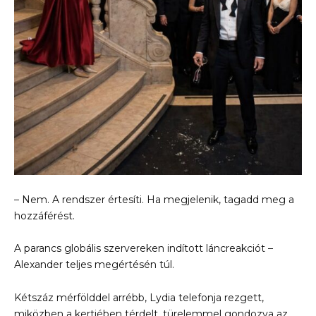
– Nem. A rendszer értesíti. Ha megjelenik, tagadd meg a
hozzáférést.
A parancs globális szervereken indított láncreakciót –
Alexander teljes megértésén túl.
Kétszáz mérfölddel arrébb, Lydia telefonja rezgett,
miközben a kertjében térdelt, türelemmel gondozva az