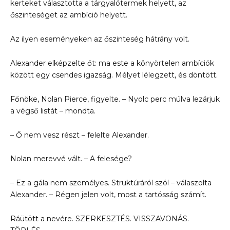
kerteket választotta a tárgyalótermek helyett, az
őszinteséget az ambíció helyett.
Az ilyen eseményeken az őszinteség hátrány volt.
Alexander elképzelte őt: ma este a könyörtelen ambíciók
között egy csendes igazság. Mélyet lélegzett, és döntött.
Főnöke, Nolan Pierce, figyelte. – Nyolc perc múlva lezárjuk
a végső listát – mondta.
– Ő nem vesz részt – felelte Alexander.
Nolan merevvé vált. – A felesége?
– Ez a gála nem személyes. Struktúráról szól – válaszolta
Alexander. – Régen jelen volt, most a tartósság számít.
Ráütött a nevére. SZERKESZTÉS. VISSZAVONÁS.