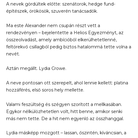
A nevek gördültek előtte: szenátorok, hedge fund-
építészek, örökösök, szuverén tanácsadók.
Ma este Alexander nem csupán részt vett a
rendezvényen – bejelentette a Helios Egyezményt, az
összeolvadást, amely ambícióból elkerülhetetlenné,
feltörekvő csillagból pedig biztos hatalommá tette volna a
nevét.
Aztán megállt. Lydia Crowe.
A neve pontosan ott szerepelt, ahol lennie kellett: platina
hozzáférés, első soros hely mellette.
Valami feszültség és szégyen szorított a mellkasában.
Egykor nélkülözhetetlen volt, hitt benne, amikor senki
más nem tette. De a hit nem egyenlő az összhanggal.
Lydia másképp mozgott – lassan, őszintén, kíváncsian, a