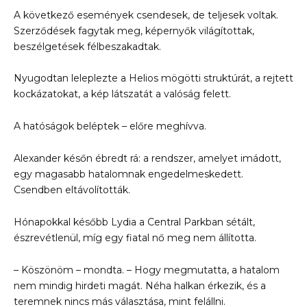
A következő események csendesek, de teljesek voltak.
Szerződések fagytak meg, képernyők világítottak,
beszélgetések félbeszakadtak.
Nyugodtan leleplezte a Helios mögötti struktúrát, a rejtett
kockázatokat, a kép látszatát a valóság felett.
A hatóságok beléptek – előre meghívva.
Alexander későn ébredt rá: a rendszer, amelyet imádott,
egy magasabb hatalomnak engedelmeskedett.
Csendben eltávolították.
Hónapokkal később Lydia a Central Parkban sétált,
észrevétlenül, míg egy fiatal nő meg nem állította.
– Köszönöm – mondta. – Hogy megmutatta, a hatalom
nem mindig hirdeti magát. Néha halkan érkezik, és a
teremnek nincs más választása, mint felállni.