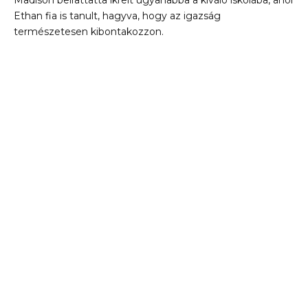
Madison beírattatta ikreit ugyanabba a kiváló iskolába, ahol
Ethan fia is tanult, hagyva, hogy az igazság
természetesen kibontakozzon.