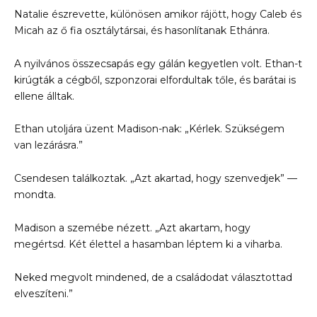
Natalie észrevette, különösen amikor rájött, hogy Caleb és
Micah az ő fia osztálytársai, és hasonlítanak Ethánra.
A nyilvános összecsapás egy gálán kegyetlen volt. Ethan-t
kirúgták a cégből, szponzorai elfordultak tőle, és barátai is
ellene álltak.
Ethan utoljára üzent Madison-nak: „Kérlek. Szükségem
van lezárásra.”
Csendesen találkoztak. „Azt akartad, hogy szenvedjek” —
mondta.
Madison a szemébe nézett. „Azt akartam, hogy
megértsd. Két élettel a hasamban léptem ki a viharba.
Neked megvolt mindened, de a családodat választottad
elveszíteni.”