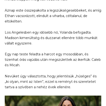
Aznap este összepakolta a legszükségesebbeket, és amíg
Ethan vacsorázott, elindult a viharba, céltalanul, de
eltökélten.
Los Angelesben egy idősebb nő, Yolanda befogadta.
Madison kimerültség és duzzanat ellenére több munkát
vállalt egyszerre.
Egy nap teste feladta a harcot egy mosodában, és
tizenhat órás vajúdás után megszülettek az ikerfiúk: Caleb
és Micah.
Nevüket úgy választotta, hogy jelentésük „hűséges” és
„ki olyan, mint az Isten”, ezzel is reményt és szeretetet
tartva a szívében a nehéz évek ellenére.