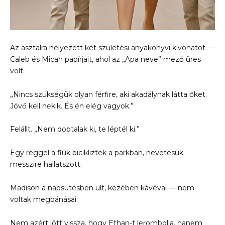
Az asztalra helyezett két születési anyakönyvi kivonatot —
Caleb és Micah papírjait, ahol az „Apa neve” mező üres
volt.
„Nincs szükségük olyan férfire, aki akadálynak látta őket.
Jövő kell nekik. És én elég vagyok.”
Felállt. „Nem dobtalak ki, te léptél ki.”
Egy reggel a fiúk bicikliztek a parkban, nevetésük
messzire hallatszott.
Madison a napsütésben ült, kezében kávéval — nem
voltak megbánásai.
Nem azért jött vissza, hogy Ethan-t lerombolja, hanem