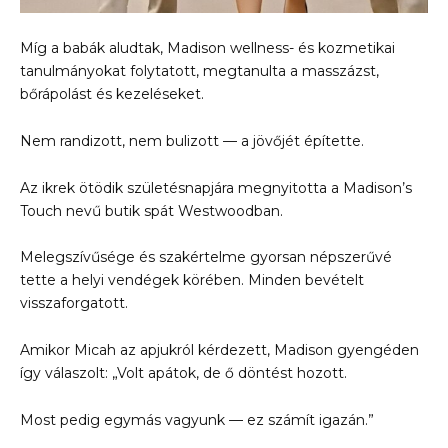
Míg a babák aludtak, Madison wellness- és kozmetikai
tanulmányokat folytatott, megtanulta a masszázst,
bőrápolást és kezeléseket.
Nem randizott, nem bulizott — a jövőjét építette.
Az ikrek ötödik születésnapjára megnyitotta a Madison’s
Touch nevű butik spát Westwoodban.
Melegszívűsége és szakértelme gyorsan népszerűvé
tette a helyi vendégek körében. Minden bevételt
visszaforgatott.
Amikor Micah az apjukról kérdezett, Madison gyengéden
így válaszolt: „Volt apátok, de ő döntést hozott.
Most pedig egymás vagyunk — ez számít igazán.”