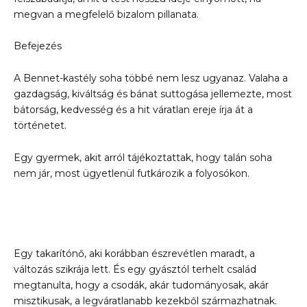
megvan a megfelelő bizalom pillanata.
Befejezés
A Bennet-kastély soha többé nem lesz ugyanaz. Valaha a
gazdagság, kiváltság és bánat suttogása jellemezte, most
bátorság, kedvesség és a hit váratlan ereje írja át a
történetet.
Egy gyermek, akit arról tájékoztattak, hogy talán soha
nem jár, most ügyetlenül futkározik a folyosókon.
Egy takarítónő, aki korábban észrevétlen maradt, a
változás szikrája lett. És egy gyásztól terhelt család
megtanulta, hogy a csodák, akár tudományosak, akár
misztikusak, a legváratlanabb kezekből származhatnak.