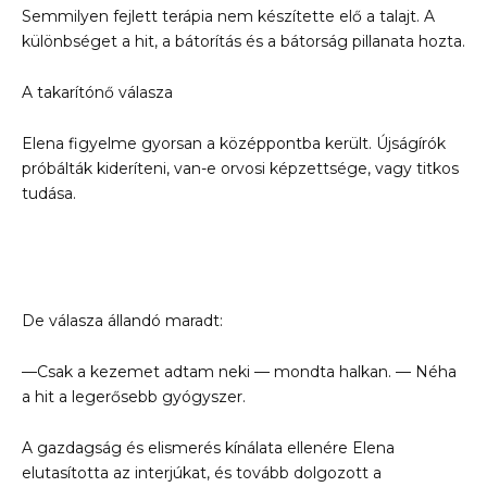
Semmilyen fejlett terápia nem készítette elő a talajt. A
különbséget a hit, a bátorítás és a bátorság pillanata hozta.
A takarítónő válasza
Elena figyelme gyorsan a középpontba került. Újságírók
próbálták kideríteni, van-e orvosi képzettsége, vagy titkos
tudása.
De válasza állandó maradt:
—Csak a kezemet adtam neki — mondta halkan. — Néha
a hit a legerősebb gyógyszer.
A gazdagság és elismerés kínálata ellenére Elena
elutasította az interjúkat, és tovább dolgozott a