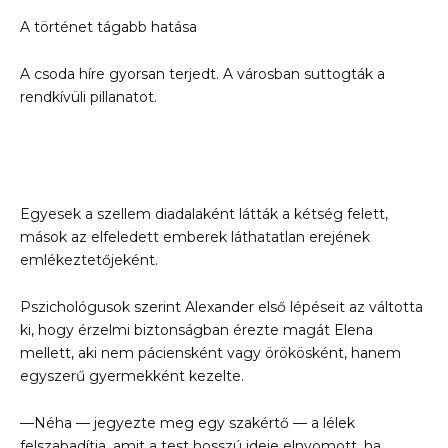
A történet tágabb hatása
A csoda híre gyorsan terjedt. A városban suttogták a
rendkívüli pillanatot.
Egyesek a szellem diadalaként látták a kétség felett,
mások az elfeledett emberek láthatatlan erejének
emlékeztetőjeként.
Pszichológusok szerint Alexander első lépéseit az váltotta
ki, hogy érzelmi biztonságban érezte magát Elena
mellett, aki nem páciensként vagy örökösként, hanem
egyszerű gyermekként kezelte.
—Néha — jegyezte meg egy szakértő — a lélek
felszabadítja, amit a test hosszú ideje elnyomott, ha