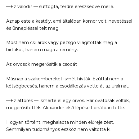
—Ez valódi? — suttogta, térdre ereszkedve mellé.
Aznap este a kastély, ami általában komor volt, nevetéssel
és ünnepléssel telt meg.
Most nem csillárok vagy pezsgő világították meg a
birtokot, hanem maga a remény.
Az orvosok megerősítik a csodát
Másnap a szakembereket ismét hívták. Ezúttal nem a
kétségbeesés, hanem a csodálkozás vette át az uralmat.
—Ez áttörés — ismerte el egy orvos. Bár óvatosak voltak,
megerősítették: Alexander első lépéseit önállóan tette.
Hogyan történt, meghaladta minden előrejelzést.
Semmilyen tudományos eszköz nem váltotta ki.