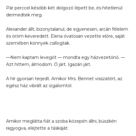
Pár perccel később két dolgozó lépett be, és hitetlenül
dermedtek meg.
Alexander állt, bizonytalanul, de egyenesen, arcán félelem
és öröm keveredett. Elena óvatosan vezette előre, saját
szemében könnyek csillogtak.
—Nem kaptam levegőt — mondta egy házvezetőnő. —
Azt hittem, álmodom. Ő járt. Igazán járt.
A hír gyorsan terjedt. Amikor Mrs. Bennet visszatért, az
egész ház vibrált az izgalomtól.
Amikor meglátta fiát a szoba közepén állni, büszkén
ragyogva, elejtette a táskáját: