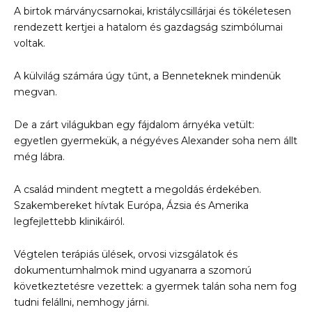
A birtok márványcsarnokai, kristálycsillárjai és tökéletesen
rendezett kertjei a hatalom és gazdagság szimbólumai
voltak.
A külvilág számára úgy tűnt, a Benneteknek mindenük
megvan.
De a zárt világukban egy fájdalom árnyéka vetült:
egyetlen gyermekük, a négyéves Alexander soha nem állt
még lábra.
A család mindent megtett a megoldás érdekében.
Szakembereket hívtak Európa, Ázsia és Amerika
legfejlettebb klinikáiról.
Végtelen terápiás ülések, orvosi vizsgálatok és
dokumentumhalmok mind ugyanarra a szomorú
következtetésre vezettek: a gyermek talán soha nem fog
tudni felállni, nemhogy járni.