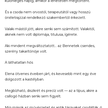
különleges napig, amikor a lehetetlen megtörtént.
És a csoda nem orvostól, terapeutától vagy hosszú
önéletrajzzal rendelkező szakembertől érkezett.
Valaki mástól jött, akire senki sem számított. Valakitől,
akinek nem volt diplomája, titulusa, ígérete.
Aki mindent megváltoztatott… az Bennetek csendes,
szerény takarítónője volt.
A láthatatlan hős
Elena ötvenes éveiben járt, és kevesebb mint egy éve
dolgozott a kastélyban.
Megbízható, diszkrét és precíz volt — az a típus, akire a
csillogó házban senki sem figyelt.
Míg mások az művészetet és antik tárgyakat csodálták, ő