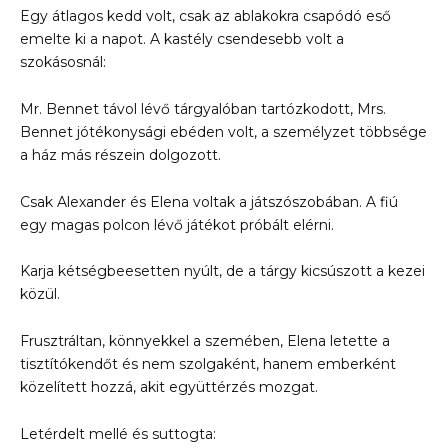
Egy átlagos kedd volt, csak az ablakokra csapódó eső
emelte ki a napot. A kastély csendesebb volt a
szokásosnál:
Mr. Bennet távol lévő tárgyalóban tartózkodott, Mrs.
Bennet jótékonysági ebéden volt, a személyzet többsége
a ház más részein dolgozott.
Csak Alexander és Elena voltak a játszószobában. A fiú
egy magas polcon lévő játékot próbált elérni.
Karja kétségbeesetten nyúlt, de a tárgy kicsúszott a kezei
közül.
Frusztráltan, könnyekkel a szemében, Elena letette a
tisztítókendőt és nem szolgaként, hanem emberként
közelített hozzá, akit együttérzés mozgat.
Letérdelt mellé és suttogta: