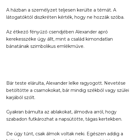
A házban a személyzet teljesen kerülte a témát. A
látogatóktól diszkréten kérték, hogy ne hozzák szóba.
Az étkező fényűző csendjében Alexander apró
kerekesszéke úgy állt, mint a család kimondatlan
bánatának szimbolikus emlékműve.
Bár teste elárulta, Alexander lelke ragyogott. Nevetése
betöltötte a csarnokokat, bár mindig székből vagy szülei
karjából szólt.
Gyakran bámulta az ablakokat, álmodva arról, hogy
szabadon futkározhat a napsütötte, tágas kertekben.
De úgy tűnt, csak álmok voltak neki. Egészen addig a