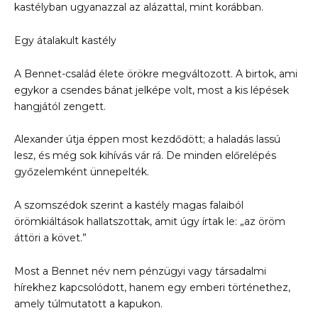
kastélyban ugyanazzal az alázattal, mint korábban.
Egy átalakult kastély
A Bennet-család élete örökre megváltozott. A birtok, ami
egykor a csendes bánat jelképe volt, most a kis lépések
hangjától zengett.
Alexander útja éppen most kezdődött; a haladás lassú
lesz, és még sok kihívás vár rá. De minden előrelépés
győzelemként ünnepelték.
A szomszédok szerint a kastély magas falaiból
örömkiáltások hallatszottak, amit úgy írtak le: „az öröm
áttöri a követ.”
Most a Bennet név nem pénzügyi vagy társadalmi
hírekhez kapcsolódott, hanem egy emberi történethez,
amely túlmutatott a kapukon.