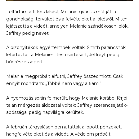
Feltártam a titkos lakást, Melanie gyanús múltját, a
gondnoksági tervüket és a felvételeket a lökésről. Mitch
lejátszotta a videót, amelyen Melanie szándékosan lelök,
Jeffrey pedig nevet.
A bizonyítékok egyértelműek voltak. Smith parancsnok
letartóztatta Melanie-t testi sértésért, Jeffreyt pedig
bűnrészességért.
Melanie megpróbált elfutni, Jeffrey összeomlott. Csak
ennyit mondtam: „Többé nem vagy a fiam.”
A nyomozás során felmerült, hogy Melanie korábbi férjei
talán mérgezés áldozatai voltak; Jeffrey szerencsejáték-
adósságai pedig napvilágra kerültek.
A februári tárgyaláson bemutatták a lopott pénzeket,
hangfelvételeket és a videót. A védelem próbált