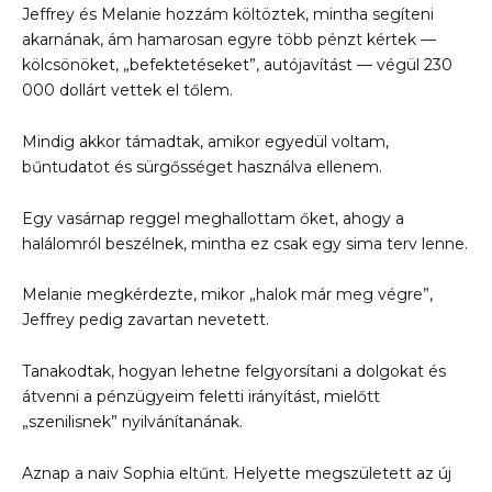
Jeffrey és Melanie hozzám költöztek, mintha segíteni
akarnának, ám hamarosan egyre több pénzt kértek —
kölcsönöket, „befektetéseket”, autójavítást — végül 230
000 dollárt vettek el tőlem.
Mindig akkor támadtak, amikor egyedül voltam,
bűntudatot és sürgősséget használva ellenem.
Egy vasárnap reggel meghallottam őket, ahogy a
halálomról beszélnek, mintha ez csak egy sima terv lenne.
Melanie megkérdezte, mikor „halok már meg végre”,
Jeffrey pedig zavartan nevetett.
Tanakodtak, hogyan lehetne felgyorsítani a dolgokat és
átvenni a pénzügyeim feletti irányítást, mielőtt
„szenilisnek” nyilvánítanának.
Aznap a naiv Sophia eltűnt. Helyette megszületett az új