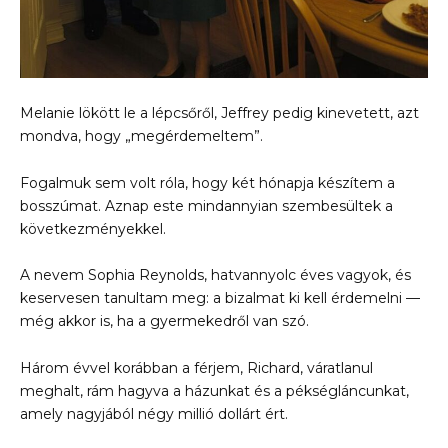
Melanie lökött le a lépcsőről, Jeffrey pedig kinevetett, azt
mondva, hogy „megérdemeltem”.
Fogalmuk sem volt róla, hogy két hónapja készítem a
bosszúmat. Aznap este mindannyian szembesültek a
következményekkel.
A nevem Sophia Reynolds, hatvannyolc éves vagyok, és
keservesen tanultam meg: a bizalmat ki kell érdemelni —
még akkor is, ha a gyermekedről van szó.
Három évvel korábban a férjem, Richard, váratlanul
meghalt, rám hagyva a házunkat és a pékségláncunkat,
amely nagyjából négy millió dollárt ért.