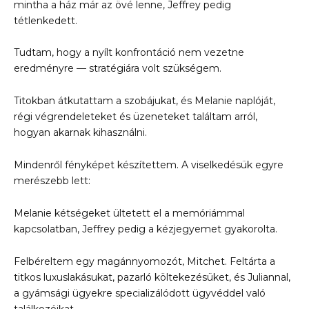
mintha a ház már az övé lenne, Jeffrey pedig
tétlenkedett.
Tudtam, hogy a nyílt konfrontáció nem vezetne
eredményre — stratégiára volt szükségem.
Titokban átkutattam a szobájukat, és Melanie naplóját,
régi végrendeleteket és üzeneteket találtam arról,
hogyan akarnak kihasználni.
Mindenről fényképet készítettem. A viselkedésük egyre
merészebb lett:
Melanie kétségeket ültetett el a memóriámmal
kapcsolatban, Jeffrey pedig a kézjegyemet gyakorolta.
Felbéreltem egy magánnyomozót, Mitchet. Feltárta a
titkos luxuslakásukat, pazarló költekezésüket, és Juliannal,
a gyámsági ügyekre specializálódott ügyvéddel való
találkozóikat.