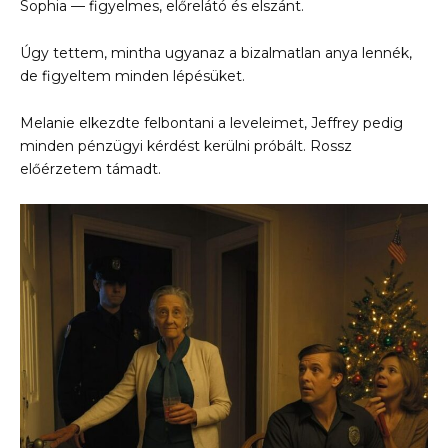
Sophia — figyelmes, előrelátó és elszánt.
Úgy tettem, mintha ugyanaz a bizalmatlan anya lennék,
de figyeltem minden lépésüket.
Melanie elkezdte felbontani a leveleimet, Jeffrey pedig
minden pénzügyi kérdést kerülni próbált. Rossz
előérzetem támadt.