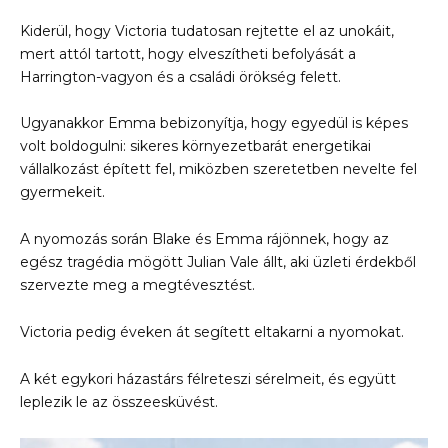
Kiderül, hogy Victoria tudatosan rejtette el az unokáit,
mert attól tartott, hogy elveszítheti befolyását a
Harrington-vagyon és a családi örökség felett.
Ugyanakkor Emma bebizonyítja, hogy egyedül is képes
volt boldogulni: sikeres környezetbarát energetikai
vállalkozást épített fel, miközben szeretetben nevelte fel
gyermekeit.
A nyomozás során Blake és Emma rájönnek, hogy az
egész tragédia mögött Julian Vale állt, aki üzleti érdekből
szervezte meg a megtévesztést.
Victoria pedig éveken át segített eltakarni a nyomokat.
A két egykori házastárs félreteszi sérelmeit, és együtt
leplezik le az összeesküvést.