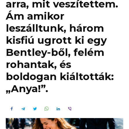
arra, mit veszítettem.
Ám amikor
leszálltunk, három
kisfiú ugrott ki egy
Bentley-ből, felém
rohantak, és
boldogan kiáltották:
„Anya!”.