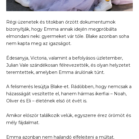
Régi üzenetek és titokban őrzött dokumentumok
bizonyítják, hogy Emma annak idején megpróbálta
elmondani neki: gyermeket vár tőle. Blake azonban soha
nem kapta meg az igazságot.
Édesanyja, Victoria, valamint a befolyásos üzletember,
Julian Vale szándékosan félrevezették, és olyan helyzetet
teremtettek, amelyben Emma árulónak tűnt.
A felismerés lesújtja Blake-et. Rádöbben, hogy nemcsak a
házasságát veszítette el, hanem hármas ikerfiai – Noah,
Oliver és Eli – életének első öt évét is.
Amikor először találkozik velük, egyszerre érez örömöt és
mély fájdalmat.
Emma azonban nem hajlandó elfelejteni a múltat.