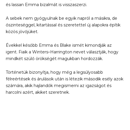
és lassan Emma bizalmát is visszaszerzi.
A sebek nem gyógyulnak be egyik napról a másikra, de
őszinteséggel, kitartással és szeretettel új alapokra építik
közös jövőjüket.
Évekkel később Emma és Blake ismét kimondják az
igent. Fiaik a Winters–Harrington nevet választják, hogy
mindkét szülő örökségét magukban hordozzák.
Történetük bizonyítja, hogy még a legsúlyosabb
félreértések és árulások után is létezik második esély azok
számára, akik hajlandók megismerni az igazságot és
harcolni azért, akiket szeretnek.