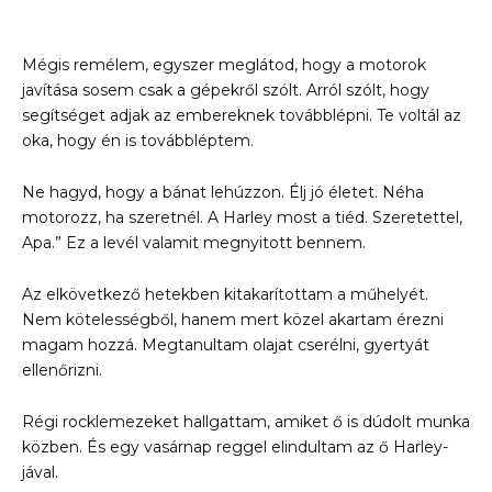
Mégis remélem, egyszer meglátod, hogy a motorok
javítása sosem csak a gépekről szólt. Arról szólt, hogy
segítséget adjak az embereknek továbblépni. Te voltál az
oka, hogy én is továbbléptem.
Ne hagyd, hogy a bánat lehúzzon. Élj jó életet. Néha
motorozz, ha szeretnél. A Harley most a tiéd. Szeretettel,
Apa.” Ez a levél valamit megnyitott bennem.
Az elkövetkező hetekben kitakarítottam a műhelyét.
Nem kötelességből, hanem mert közel akartam érezni
magam hozzá. Megtanultam olajat cserélni, gyertyát
ellenőrizni.
Régi rocklemezeket hallgattam, amiket ő is dúdolt munka
közben. És egy vasárnap reggel elindultam az ő Harley-
jával.