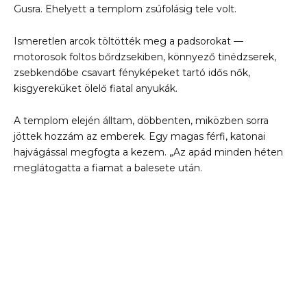
Gusra. Ehelyett a templom zsúfolásig tele volt.
Ismeretlen arcok töltötték meg a padsorokat —
motorosok foltos bőrdzsekiben, könnyező tinédzserek,
zsebkendőbe csavart fényképeket tartó idős nők,
kisgyereküket ölelő fiatal anyukák.
A templom elején álltam, döbbenten, miközben sorra
jöttek hozzám az emberek. Egy magas férfi, katonai
hajvágással megfogta a kezem. „Az apád minden héten
meglátogatta a fiamat a balesete után.