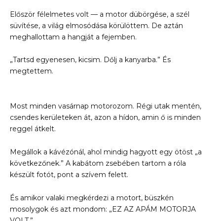
Először félelmetes volt — a motor dübörgése, a szél
süvítése, a világ elmosódása körülöttem. De aztán
meghallottam a hangját a fejemben.
„Tartsd egyenesen, kicsim. Dőlj a kanyarba.” És
megtettem.
Most minden vasárnap motorozom. Régi utak mentén,
csendes kerületeken át, azon a hídon, amin ő is minden
reggel átkelt.
Megállok a kávézónál, ahol mindig hagyott egy ötöst „a
következőnek.” A kabátom zsebében tartom a róla
készült fotót, pont a szívem felett.
És amikor valaki megkérdezi a motort, büszkén
mosolygok és azt mondom: „EZ AZ APÁM MOTORJA
VOLT.”