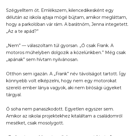
Szégyelltem őt. Emlékszem, kilencedikesként egy
délután az iskola ajtaja mögé bújtam, amikor megláttam,
hogy a parkolóban vár rám. A barátnőm, Jenna integetett.
„Az a te apád?”
„Nem” — válaszoltam túl gyorsan. „Ő csak Frank. A
motoros műhelyben dolgozik a közelünkben.” Még csak
„apának” sem hívtam nyilvánosan.
Otthon sem igazán. A „Frank” név távolságot tartott. Így
könnyebb volt elképzelni, hogy nem egy motorokat
szerelő ember lánya vagyok, aki nem bírósági ügyeket
tárgyal.
Ő soha nem panaszkodott. Egyetlen egyszer sem.
Amikor az iskolai projektekhez kitaláltam a családomról
meséket, csak mosolygott.