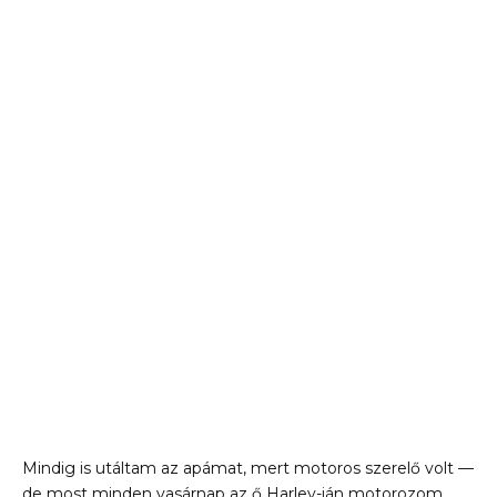
Mindig is utáltam az apámat, mert motoros szerelő volt —
de most minden vasárnap az ő Harley-ján motorozom