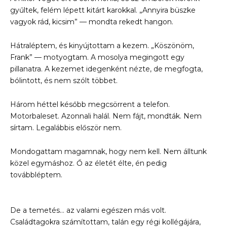
gyűltek, felém lépett kitárt karokkal. „Annyira büszke
vagyok rád, kicsim” — mondta rekedt hangon.
Hátraléptem, és kinyújtottam a kezem. „Köszönöm,
Frank” — motyogtam. A mosolya megingott egy
pillanatra. A kezemet idegenként nézte, de megfogta,
bólintott, és nem szólt többet.
Három héttel később megcsörrent a telefon.
Motorbaleset. Azonnali halál. Nem fájt, mondták. Nem
sírtam. Legalábbis először nem.
Mondogattam magamnak, hogy nem kell. Nem álltunk
közel egymáshoz. Ő az életét élte, én pedig
továbbléptem.
De a temetés… az valami egészen más volt.
Családtagokra számítottam, talán egy régi kollégájára,