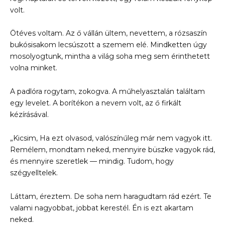
volt.
Ötéves voltam. Az ő vállán ültem, nevettem, a rózsaszín
bukósisakom lecsúszott a szemem elé. Mindketten úgy
mosolyogtunk, mintha a világ soha meg sem érinthetett
volna minket.
A padlóra rogytam, zokogva. A műhelyasztalán találtam
egy levelet. A borítékon a nevem volt, az ő firkált
kézírásával.
„Kicsim, Ha ezt olvasod, valószínűleg már nem vagyok itt.
Remélem, mondtam neked, mennyire büszke vagyok rád,
és mennyire szeretlek — mindig. Tudom, hogy
szégyelltelek.
Láttam, éreztem. De soha nem haragudtam rád ezért. Te
valami nagyobbat, jobbat kerestél. Én is ezt akartam
neked.