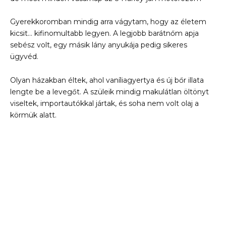
Gyerekkoromban mindig arra vágytam, hogy az életem
kicsit… kifinomultabb legyen. A legjobb barátnőm apja
sebész volt, egy másik lány anyukája pedig sikeres
ügyvéd.
Olyan házakban éltek, ahol vaníliagyertya és új bőr illata
lengte be a levegőt. A szüleik mindig makulátlan öltönyt
viseltek, importautókkal jártak, és soha nem volt olaj a
körmük alatt.