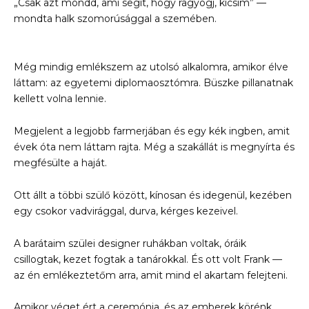
„Csak azt mondd, ami segít, hogy ragyogj, kicsim” —
mondta halk szomorúsággal a szemében.
Még mindig emlékszem az utolsó alkalomra, amikor élve
láttam: az egyetemi diplomaosztómra. Büszke pillanatnak
kellett volna lennie.
Megjelent a legjobb farmerjában és egy kék ingben, amit
évek óta nem láttam rajta. Még a szakállát is megnyírta és
megfésülte a haját.
Ott állt a többi szülő között, kínosan és idegenül, kezében
egy csokor vadvirággal, durva, kérges kezeivel.
A barátaim szülei designer ruhákban voltak, óráik
csillogtak, kezet fogtak a tanárokkal. És ott volt Frank —
az én emlékeztetőm arra, amit mind el akartam felejteni.
Amikor véget ért a ceremónia, és az emberek körénk