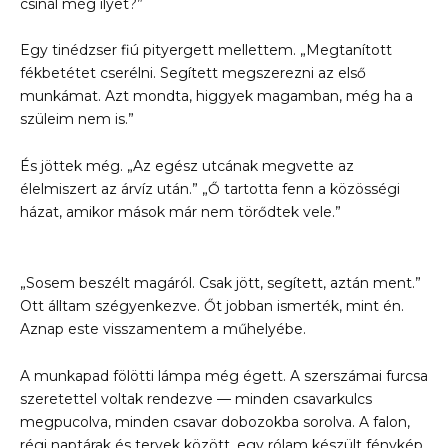
csinál még ilyet?”
Egy tinédzser fiú pityergett mellettem. „Megtanított
fékbetétet cserélni. Segített megszerezni az első
munkámat. Azt mondta, higgyek magamban, még ha a
szüleim nem is.”
És jöttek még. „Az egész utcának megvette az
élelmiszert az árvíz után.” „Ő tartotta fenn a közösségi
házat, amikor mások már nem törődtek vele.”
„Sosem beszélt magáról. Csak jött, segített, aztán ment.”
Ott álltam szégyenkezve. Őt jobban ismerték, mint én.
Aznap este visszamentem a műhelyébe.
A munkapad fölötti lámpa még égett. A szerszámai furcsa
szeretettel voltak rendezve — minden csavarkulcs
megpucolva, minden csavar dobozokba sorolva. A falon,
régi naptárak és tervek között, egy rólam készült fénykép