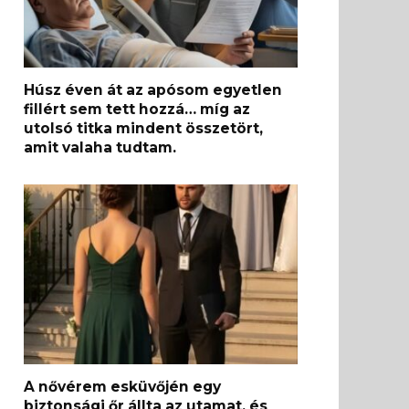
Húsz éven át az apósom egyetlen
fillért sem tett hozzá… míg az
utolsó titka mindent összetört,
amit valaha tudtam.
A nővérem esküvőjén egy
biztonsági őr állta az utamat, és