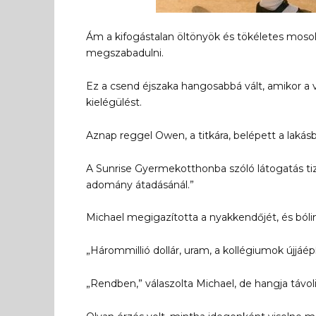
Ám a kifogástalan öltönyök és tökéletes moso
megszabadulni.
Ez a csend éjszaka hangosabbá vált, amikor a v
kielégülést.
Aznap reggel Owen, a titkára, belépett a lakásb
A Sunrise Gyermekotthonba szóló látogatás tiz
adomány átadásánál.”
Michael megigazította a nyakkendőjét, és bóli
„Hárommillió dollár, uram, a kollégiumok újjáé
„Rendben,” válaszolta Michael, de hangja távo