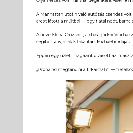
Olyan érzés volt, mintha idegenként viselne m
A Manhattan utcáin való autózás csendes volt.
arcot látott a múltból — egy fiatal nőét, barna
A neve Elena Cruz volt, a chicagói korábbi házv
segített anyjának kitakarítani Michael irodáját.
Éppen egy üzleti magazint olvasott az íróaszta
„Próbálod megtanulni a titkaimat?” — tréfálkoz