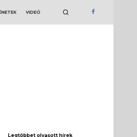
ÉNETEK
VIDEÓ
Legtöbbet olvasott hírek