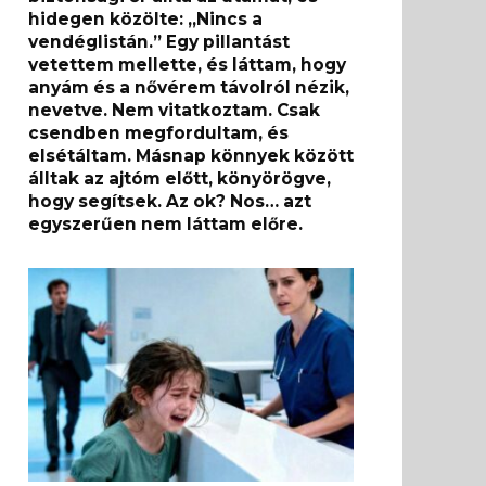
hidegen közölte: „Nincs a
vendéglistán.” Egy pillantást
vetettem mellette, és láttam, hogy
anyám és a nővérem távolról nézik,
nevetve. Nem vitatkoztam. Csak
csendben megfordultam, és
elsétáltam. Másnap könnyek között
álltak az ajtóm előtt, könyörögve,
hogy segítsek. Az ok? Nos… azt
egyszerűen nem láttam előre.