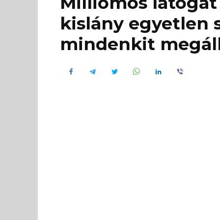
Milliomos látogat
kislány egyetlen 
mindenkit megállí