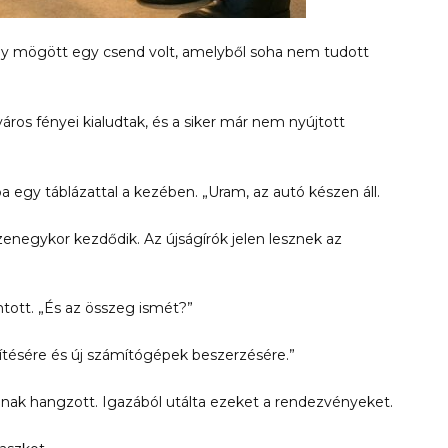
ly mögött egy csend volt, amelyből soha nem tudott
áros fényei kialudtak, és a siker már nem nyújtott
a egy táblázattal a kezében. „Uram, az autó készen áll.
enegykor kezdődik. Az újságírók jelen lesznek az
ntott. „És az összeg ismét?”
pítésére és új számítógépek beszerzésére.”
linak hangzott. Igazából utálta ezeket a rendezvényeket.