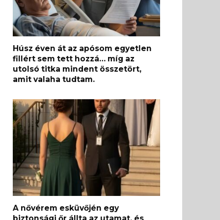
Húsz éven át az apósom egyetlen
fillért sem tett hozzá… míg az
utolsó titka mindent összetört,
amit valaha tudtam.
A nővérem esküvőjén egy
biztonsági őr állta az utamat, és