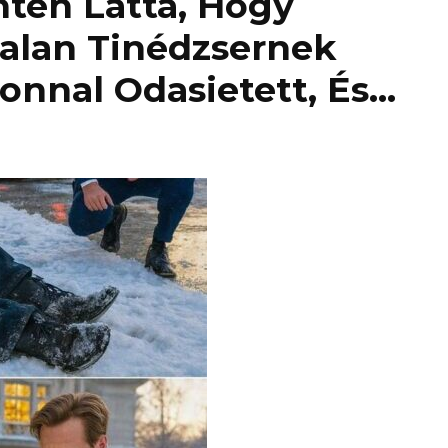
ten Látta, Hogy
talan Tinédzsernek
onnal Odasietett, És…