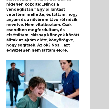
hidegen közölte: „Nincs a
vendéglistán.” Egy pillantást
vetettem mellette, és láttam, hogy
anyám és a nővérem távolról nézik,
nevetve. Nem vitatkoztam. Csak
csendben megfordultam, és
elsétáltam. Másnap könnyek között
álltak az ajtóm előtt, könyörögve,
hogy segítsek. Az ok? Nos… azt
egyszerűen nem láttam előre.