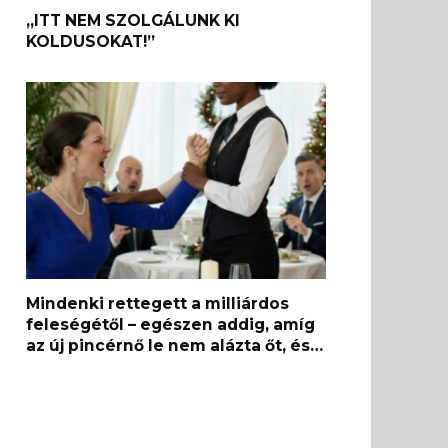
„ITT NEM SZOLGÁLUNK KI
KOLDUSOKAT!”
Mindenki rettegett a milliárdos
feleségétől – egészen addig, amíg
az új pincérnő le nem alázta őt, és…