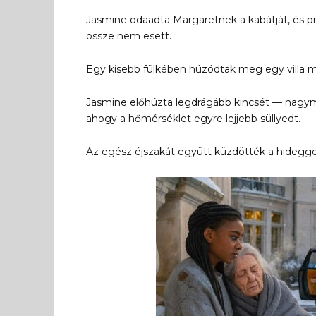
Jasmine odaadta Margaretnek a kabátját, és pr
össze nem esett.
Egy kisebb fülkében húzódtak meg egy villa me
Jasmine előhúzta legdrágább kincsét — nagyma
ahogy a hőmérséklet egyre lejjebb süllyedt.
Az egész éjszakát együtt küzdötték a hidegge