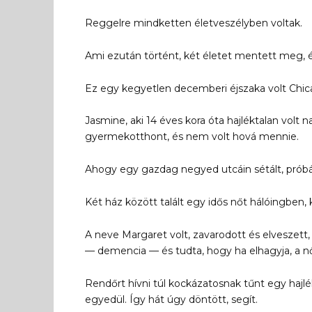
Reggelre mindketten életveszélyben voltak.
Ami ezután történt, két életet mentett meg, 
Ez egy kegyetlen decemberi éjszaka volt Chi
Jasmine, aki 14 éves kora óta hajléktalan vol
gyermekotthont, és nem volt hová mennie.
Ahogy egy gazdag negyed utcáin sétált, próbál
Két ház között talált egy idős nőt hálóingben
A neve Margaret volt, zavarodott és elveszett
— demencia — és tudta, hogy ha elhagyja, a 
Rendőrt hívni túl kockázatosnak tűnt egy hajlé
egyedül. Így hát úgy döntött, segít.