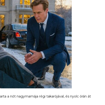
arta a nőt nagymamája régi takarójával, és nyolc órán át