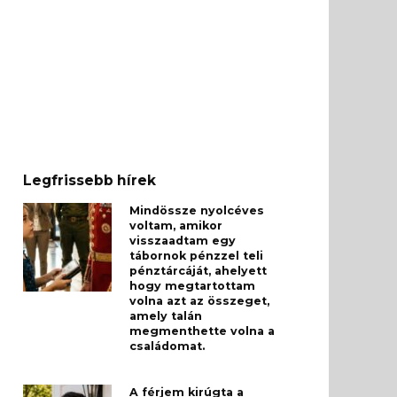
Legfrissebb hírek
Mindössze nyolcéves
voltam, amikor
visszaadtam egy
tábornok pénzzel teli
pénztárcáját, ahelyett
hogy megtartottam
volna azt az összeget,
amely talán
megmenthette volna a
családomat.
A férjem kirúgta a