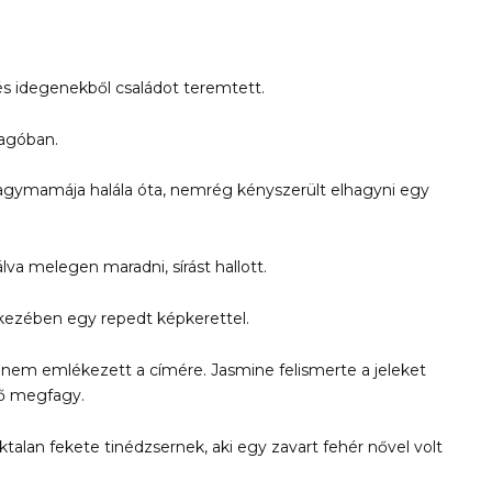
és idegenekből családot teremtett.
cagóban.
t nagymamája halála óta, nemrég kényszerült elhagyni egy
va melegen maradni, sírást hallott.
, kezében egy repedt képkerettel.
, nem emlékezett a címére. Jasmine felismerte a jeleket
nő megfagy.
ktalan fekete tinédzsernek, aki egy zavart fehér nővel volt