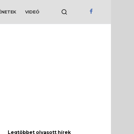
ÉNETEK
VIDEÓ
Legtöbbet olvasott hírek