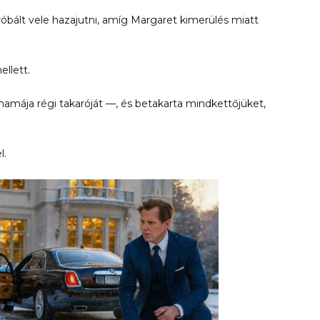
óbált vele hazajutni, amíg Margaret kimerülés miatt
llett.
mája régi takaróját —, és betakarta mindkettőjüket,
l.