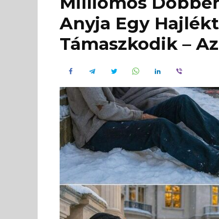
Milliomos Döbben
Anyja Egy Hajlék
Támaszkodik – Az