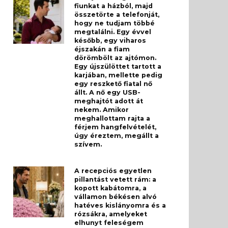
fiunkat a házból, majd
összetörte a telefonját,
hogy ne tudjam többé
megtalálni. Egy évvel
később, egy viharos
éjszakán a fiam
dörömbölt az ajtómon.
Egy újszülöttet tartott a
karjában, mellette pedig
egy reszkető fiatal nő
állt. A nő egy USB-
meghajtót adott át
nekem. Amikor
meghallottam rajta a
férjem hangfelvételét,
úgy éreztem, megállt a
szívem.
A recepciós egyetlen
pillantást vetett rám: a
kopott kabátomra, a
vállamon békésen alvó
hatéves kislányomra és a
rózsákra, amelyeket
elhunyt feleségem