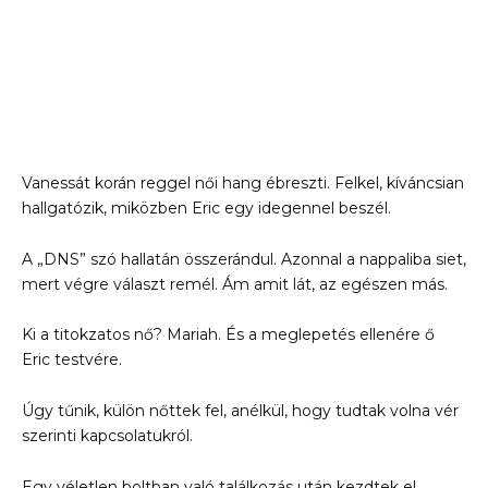
Vanessát korán reggel női hang ébreszti. Felkel, kíváncsian
hallgatózik, miközben Eric egy idegennel beszél.
A „DNS” szó hallatán összerándul. Azonnal a nappaliba siet,
mert végre választ remél. Ám amit lát, az egészen más.
Ki a titokzatos nő? Mariah. És a meglepetés ellenére ő
Eric testvére.
Úgy tűnik, külön nőttek fel, anélkül, hogy tudtak volna vér
szerinti kapcsolatukról.
Egy véletlen boltban való találkozás után kezdtek el