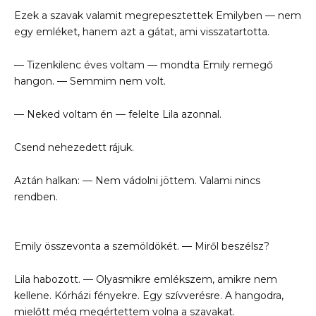
Ezek a szavak valamit megrepesztettek Emilyben — nem
egy emléket, hanem azt a gátat, ami visszatartotta.
— Tizenkilenc éves voltam — mondta Emily remegő
hangon. — Semmim nem volt.
— Neked voltam én — felelte Lila azonnal.
Csend nehezedett rájuk.
Aztán halkan: — Nem vádolni jöttem. Valami nincs
rendben.
Emily összevonta a szemöldökét. — Miről beszélsz?
Lila habozott. — Olyasmikre emlékszem, amikre nem
kellene. Kórházi fényekre. Egy szívverésre. A hangodra,
mielőtt még megértettem volna a szavakat.