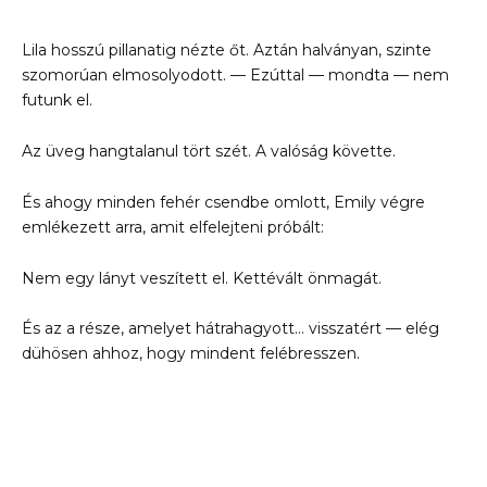
Lila hosszú pillanatig nézte őt. Aztán halványan, szinte
szomorúan elmosolyodott. — Ezúttal — mondta — nem
futunk el.
Az üveg hangtalanul tört szét. A valóság követte.
És ahogy minden fehér csendbe omlott, Emily végre
emlékezett arra, amit elfelejteni próbált:
Nem egy lányt veszített el. Kettévált önmagát.
És az a része, amelyet hátrahagyott… visszatért — elég
dühösen ahhoz, hogy mindent felébresszen.