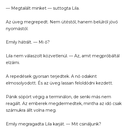
— Megtalált minket — suttogta Lila.
Az üveg megrepedt. Nem ütéstől, hanem belülről jövő
nyomástól.
Emily hátrált. — Mi ő?
Lila nem válaszolt közvetlenül. — Az, amit megpróbáltál
elzárni.
A repedések gyorsan terjedtek. A nő odakint
elmosolyodott. És az üveg lassan feloldódni kezdett.
Pánik söpört végig a terminálon, de senki más nem
reagált. Az emberek megdermedtek, mintha az idő csak
számukra állt volna meg.
Emily megragadta Lila karját. — Mit csináljunk?