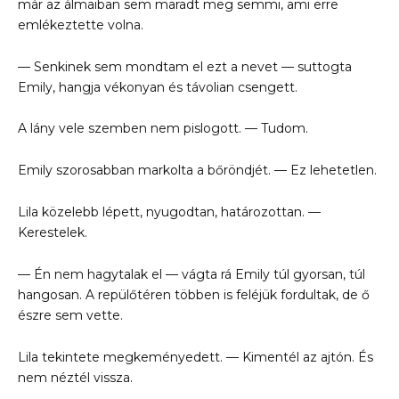
már az álmaiban sem maradt meg semmi, ami erre
emlékeztette volna.
— Senkinek sem mondtam el ezt a nevet — suttogta
Emily, hangja vékonyan és távolian csengett.
A lány vele szemben nem pislogott. — Tudom.
Emily szorosabban markolta a bőröndjét. — Ez lehetetlen.
Lila közelebb lépett, nyugodtan, határozottan. —
Kerestelek.
— Én nem hagytalak el — vágta rá Emily túl gyorsan, túl
hangosan. A repülőtéren többen is feléjük fordultak, de ő
észre sem vette.
Lila tekintete megkeményedett. — Kimentél az ajtón. És
nem néztél vissza.