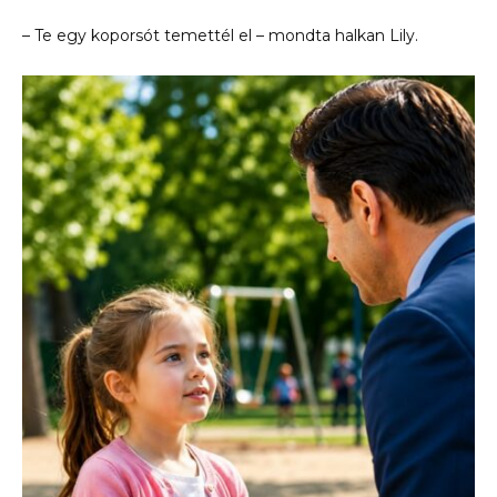
– Te egy koporsót temettél el – mondta halkan Lily.