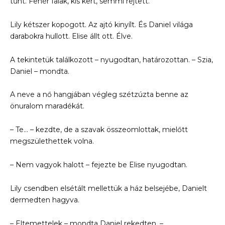
tűnt. Fehér falak, kis kert, semmi rejtett.
Lily kétszer kopogott. Az ajtó kinyílt. És Daniel világa
darabokra hullott. Elise állt ott. Élve.
A tekintetük találkozott – nyugodtan, határozottan. – Szia,
Daniel – mondta.
A neve a nő hangjában végleg szétzúzta benne az
önuralom maradékát.
– Te… – kezdte, de a szavak összeomlottak, mielőtt
megszülethettek volna.
– Nem vagyok halott – fejezte be Elise nyugodtan.
Lily csendben elsétált mellettük a ház belsejébe, Danielt
dermedten hagyva.
– Eltemettelek – mondta Daniel rekedten. –