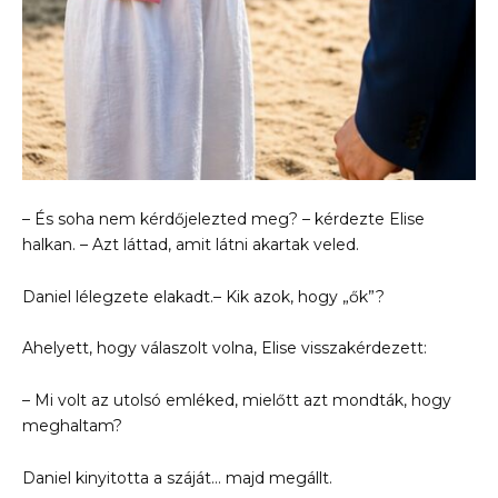
– És soha nem kérdőjelezted meg? – kérdezte Elise
halkan. – Azt láttad, amit látni akartak veled.
Daniel lélegzete elakadt.– Kik azok, hogy „ők”?
Ahelyett, hogy válaszolt volna, Elise visszakérdezett:
– Mi volt az utolsó emléked, mielőtt azt mondták, hogy
meghaltam?
Daniel kinyitotta a száját… majd megállt.