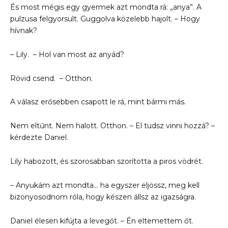
És most mégis egy gyermek azt mondta rá: „anya”. A
pulzusa felgyorsult. Guggolva közelebb hajolt. – Hogy
hívnak?
– Lily. – Hol van most az anyád?
Rövid csend. – Otthon.
A válasz erősebben csapott le rá, mint bármi más.
Nem eltűnt. Nem halott. Otthon. – El tudsz vinni hozzá? –
kérdezte Daniel.
Lily habozott, és szorosabban szorította a piros vödrét.
– Anyukám azt mondta… ha egyszer eljössz, meg kell
bizonyosodnom róla, hogy készen állsz az igazságra.
Daniel élesen kifújta a levegőt. – Én eltemettem őt.