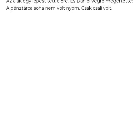
Az alak egy lépést tett előre. És Daniel végre megértette:
A pénztárca soha nem volt nyom. Csak csali volt.