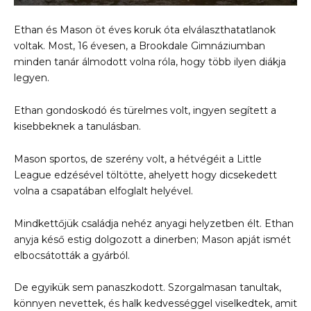
Ethan és Mason öt éves koruk óta elválaszthatatlanok
voltak. Most, 16 évesen, a Brookdale Gimnáziumban
minden tanár álmodott volna róla, hogy több ilyen diákja
legyen.
Ethan gondoskodó és türelmes volt, ingyen segített a
kisebbeknek a tanulásban.
Mason sportos, de szerény volt, a hétvégéit a Little
League edzésével töltötte, ahelyett hogy dicsekedett
volna a csapatában elfoglalt helyével.
Mindkettőjük családja nehéz anyagi helyzetben élt. Ethan
anyja késő estig dolgozott a dinerben; Mason apját ismét
elbocsátották a gyárból.
De egyikük sem panaszkodott. Szorgalmasan tanultak,
könnyen nevettek, és halk kedvességgel viselkedtek, amit