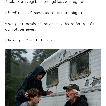
láttak, aki a levegőben remegő kézzel integetett.
„Uram!” rohant Ethan, Mason szorosan mögötte.
A szétgurult bevásárlószatyrok közt összetört tojás és
kiömlött tej hevert.
„Hall engem?” kérdezte Mason.