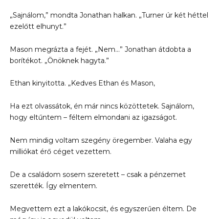
„Sajnálom,” mondta Jonathan halkan. „Turner úr két héttel
ezelőtt elhunyt.”
Mason megrázta a fejét. „Nem…” Jonathan átdobta a
borítékot. „Önöknek hagyta.”
Ethan kinyitotta. „Kedves Ethan és Mason,
Ha ezt olvassátok, én már nincs közöttetek. Sajnálom,
hogy eltűntem – féltem elmondani az igazságot.
Nem mindig voltam szegény öregember. Valaha egy
milliókat érő céget vezettem.
De a családom sosem szeretett – csak a pénzemet
szerették. Így elmentem.
Megvettem ezt a lakókocsit, és egyszerűen éltem. De