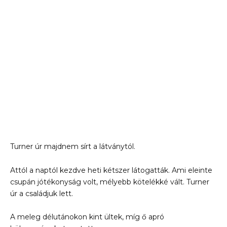
Turner úr majdnem sírt a látványtól.
Attól a naptól kezdve heti kétszer látogatták. Ami eleinte
csupán jótékonyság volt, mélyebb kötelékké vált. Turner
úr a családjuk lett.
A meleg délutánokon kint ültek, míg ő apró