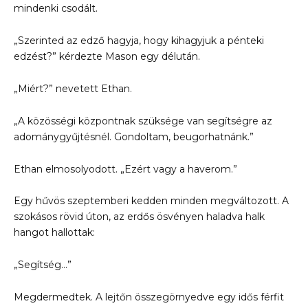
mindenki csodált.
„Szerinted az edző hagyja, hogy kihagyjuk a pénteki
edzést?” kérdezte Mason egy délután.
„Miért?” nevetett Ethan.
„A közösségi központnak szüksége van segítségre az
adománygyűjtésnél. Gondoltam, beugorhatnánk.”
Ethan elmosolyodott. „Ezért vagy a haverom.”
Egy hűvös szeptemberi kedden minden megváltozott. A
szokásos rövid úton, az erdős ösvényen haladva halk
hangot hallottak:
„Segítség…”
Megdermedtek. A lejtőn összegörnyedve egy idős férfit