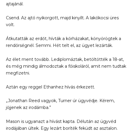
ajtajánál.
Csend. Az ajtó nyikorgott, majd kinyílt. A lakókocsi üres
volt.
Átkutatták az erdőt, hívták a kórházakat, könyörögtek a
rendőrségnél. Semmi. Hét telt el, az ügyet lezárták.
Az élet ment tovább. Lediplomáztak, betöltötték a 18-at,
és még mindig álmodoztak a főiskoláról, amit nem tudtak
megfizetni.
Aztán egy reggel Ethanhez hívás érkezett.
„Jonathan Reed vagyok, Turner úr ügyvédje. Kérem,
jöjjenek az irodámba.”
Mason is ugyanazt a hívást kapta. Délután az ügyvéd
irodájában ültek. Egy lezárt boríték feküdt az asztalon.