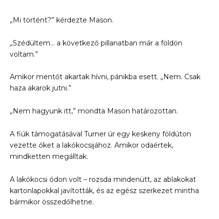
„Mi történt?” kérdezte Mason.
„Szédültem… a következő pillanatban már a földön
voltam.”
Amikor mentőt akartak hívni, pánikba esett. „Nem. Csak
haza akarok jutni.”
„Nem hagyunk itt,” mondta Mason határozottan.
A fiúk támogatásával Turner úr egy keskeny földúton
vezette őket a lakókocsijához. Amikor odaértek,
mindketten megálltak.
A lakókocsi ódon volt – rozsda mindenütt, az ablakokat
kartonlapokkal javították, és az egész szerkezet mintha
bármikor összedőlhetne.