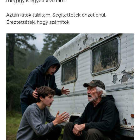
még így is egyedül voltam.
Aztán rátok találtam. Segítettetek önzetlenül.
Éreztettétek, hogy számítok.