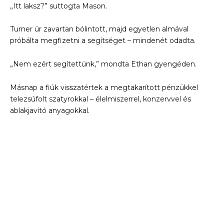
„Itt laksz?” suttogta Mason.
Turner úr zavartan bólintott, majd egyetlen almával
próbálta megfizetni a segítséget – mindenét odadta.
„Nem ezért segítettünk,” mondta Ethan gyengéden.
Másnap a fiúk visszatértek a megtakarított pénzükkel
telezsúfolt szatyrokkal – élelmiszerrel, konzervvel és
ablakjavító anyagokkal.