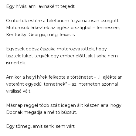
Egy hívás, ami lavinaként terjedt
Csütörtök estére a telefonom folyamatosan csörgött.
Motorosok érkeztek az egész országból – Tennessee,
Kentucky, Georgia, még Texas is.
Egyesek egész éjszaka motorozva jöttek, hogy
tiszteletüket tegyék egy ember előtt, akit soha nem
ismertek.
Amikor a helyi hírek felkapta a történetet – „Hajléktalan
veteránt egyedül temetnek” – az interneten azonnal
virálissá vált.
Másnap reggel több száz idegen állt készen arra, hogy
Docnak megadja a méltó búcsút.
Egy tömeg, amit senki sem várt