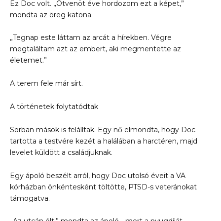
Ez Doc volt. „Ötvenöt éve hordozom ezt a képet,”
mondta az öreg katona.
„Tegnap este láttam az arcát a hírekben. Végre
megtaláltam azt az embert, aki megmentette az
életemet.”
A terem fele már sírt.
A történetek folytatódtak
Sorban mások is felálltak. Egy nő elmondta, hogy Doc
tartotta a testvére kezét a halálában a harctéren, majd
levelet küldött a családjuknak.
Egy ápoló beszélt arról, hogy Doc utolsó éveit a VA
kórházban önkéntesként töltötte, PTSD-s veteránokat
támogatva.