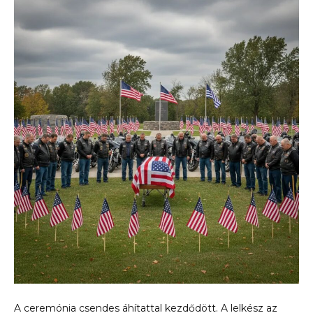
A ceremónia csendes áhítattal kezdődött. A lelkész az