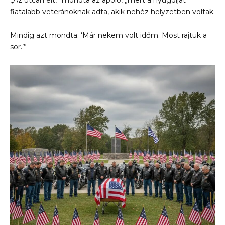
„Az utcán élt,” mondta az ápoló, „mert a nyugdíját
fiatalabb veteránoknak adta, akik nehéz helyzetben voltak.
Mindig azt mondta: ‘Már nekem volt időm. Most rajtuk a
sor.’”