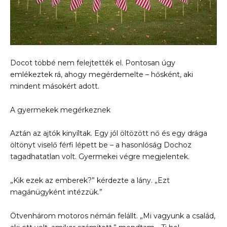
Docot többé nem felejtették el. Pontosan úgy
emlékeztek rá, ahogy megérdemelte – hősként, aki
mindent másokért adott.
A gyermekek megérkeznek
Aztán az ajtók kinyíltak. Egy jól öltözött nő és egy drága
öltönyt viselő férfi lépett be – a hasonlóság Dochoz
tagadhatatlan volt. Gyermekei végre megjelentek.
„Kik ezek az emberek?” kérdezte a lány. „Ezt
magánügyként intézzük.”
Ötvenhárom motoros némán felállt. „Mi vagyunk a család,