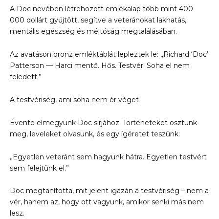
A Doc nevében létrehozott emlékalap több mint 400
000 dollárt gyűjtött, segítve a veteránokat lakhatás,
mentális egészség és méltóság megtalálásában.
Az avatáson bronz emléktáblát lepleztek le: „Richard ‘Doc’
Patterson — Harci mentő. Hős. Testvér. Soha el nem
feledett.”
A testvériség, ami soha nem ér véget
Évente elmegyünk Doc sírjához. Történeteket osztunk
meg, leveleket olvasunk, és egy ígéretet teszünk:
„Egyetlen veteránt sem hagyunk hátra. Egyetlen testvért
sem felejtünk el.”
Doc megtanította, mit jelent igazán a testvériség – nem a
vér, hanem az, hogy ott vagyunk, amikor senki más nem
lesz.