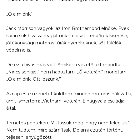
„Ő a miénk”
Jack Morrison vagyok, az Iron Brotherhood elnöke. Évek
során sok hívásra reagáltunk – elesett rendőrök kísérése,
jótékonysági motoros túrák gyerekeknek, sőt túlélők
védelme is.
De ez a hívás más volt. Amikor a vezető azt mondta:
„Nincs senkije,” nem haboztam. „Ő veterán,” mondtam.
„Ő a miénk. Ott leszünk.”
Aznap este üzenetet küldtem minden motoros hálózatra,
amit ismertem: „Vietnami veterán. Elhagyva a családja
által.
Temetés pénteken. Mutassuk meg, hogy nem feledjük.”
Nem tudtam, mire számítsak. De ami ezután történt,
teljesen lenyűgözött.