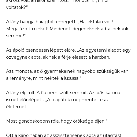
aki ott volt, amikor számított,” mondtam. „Ti hol
voltatok?”
A lány hangja haragtól remegett. „Hajléktalan volt!
Megalázott minket! Mindenét idegeneknek adta, nekünk
semmit!”
Az ápoló csendesen lépett előre. „Az egyetemi alapot egy
özvegynek adta, akinek a férje elesett a harcban.
Azt mondta, az ő gyermekeinek nagyobb szükségük van
a reményre, mint nektek a luxusra.”
A lány elpirult. A fia nem szólt semmit. Az idős katona
ismét előrelépett. „A ti apátok megmentette az
életemet.
Most gondoskodom róla, hogy öröksége éljen.”
Ott a kápolnában az asszisztensének adta az utasítást: