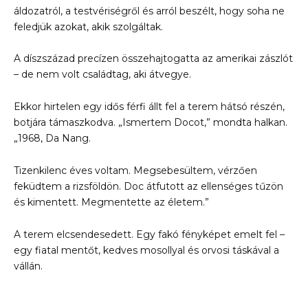
áldozatról, a testvériségről és arról beszélt, hogy soha ne
feledjük azokat, akik szolgáltak.
A díszszázad precízen összehajtogatta az amerikai zászlót
– de nem volt családtag, aki átvegye.
Ekkor hirtelen egy idős férfi állt fel a terem hátsó részén,
botjára támaszkodva. „Ismertem Docot,” mondta halkan.
„1968, Da Nang.
Tizenkilenc éves voltam. Megsebesültem, vérzően
feküdtem a rizsföldön. Doc átfutott az ellenséges tűzön
és kimentett. Megmentette az életem.”
A terem elcsendesedett. Egy fakó fényképet emelt fel –
egy fiatal mentőt, kedves mosollyal és orvosi táskával a
vállán.