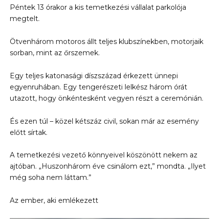
Péntek 13 órakor a kis temetkezési vállalat parkolója
megtelt.
Ötvenhárom motoros állt teljes klubszínekben, motorjaik
sorban, mint az őrszemek.
Egy teljes katonasági díszszázad érkezett ünnepi
egyenruhában. Egy tengerészeti lelkész három órát
utazott, hogy önkéntesként vegyen részt a ceremónián.
És ezen túl – közel kétszáz civil, sokan már az esemény
előtt sírtak.
A temetkezési vezető könnyeivel köszönött nekem az
ajtóban. „Huszonhárom éve csinálom ezt,” mondta. „Ilyet
még soha nem láttam.”
Az ember, aki emlékezett