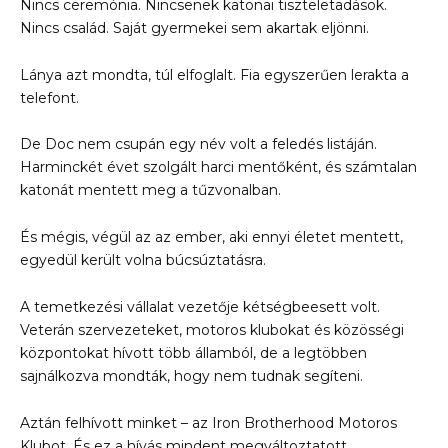
Nincs ceremónia. Nincsenek katonai tiszteletadások.
Nincs család. Saját gyermekei sem akartak eljönni.
Lánya azt mondta, túl elfoglalt. Fia egyszerűen lerakta a
telefont.
De Doc nem csupán egy név volt a feledés listáján.
Harminckét évet szolgált harci mentőként, és számtalan
katonát mentett meg a tűzvonalban.
És mégis, végül az az ember, aki ennyi életet mentett,
egyedül került volna búcsúztatásra.
A temetkezési vállalat vezetője kétségbeesett volt.
Veterán szervezeteket, motoros klubokat és közösségi
központokat hívott több államból, de a legtöbben
sajnálkozva mondták, hogy nem tudnak segíteni.
Aztán felhívott minket – az Iron Brotherhood Motoros
Klubot. És ez a hívás mindent megváltoztatott.