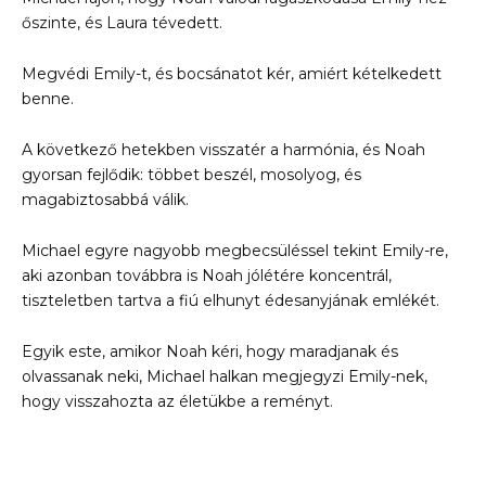
őszinte, és Laura tévedett.
Megvédi Emily-t, és bocsánatot kér, amiért kételkedett
benne.
A következő hetekben visszatér a harmónia, és Noah
gyorsan fejlődik: többet beszél, mosolyog, és
magabiztosabbá válik.
Michael egyre nagyobb megbecsüléssel tekint Emily-re,
aki azonban továbbra is Noah jólétére koncentrál,
tiszteletben tartva a fiú elhunyt édesanyjának emlékét.
Egyik este, amikor Noah kéri, hogy maradjanak és
olvassanak neki, Michael halkan megjegyzi Emily-nek,
hogy visszahozta az életükbe a reményt.