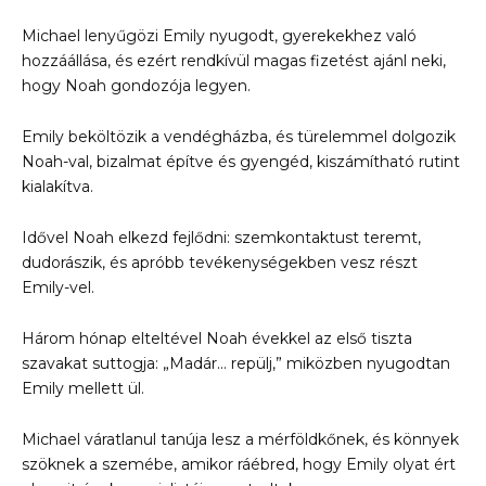
Michael lenyűgözi Emily nyugodt, gyerekekhez való
hozzáállása, és ezért rendkívül magas fizetést ajánl neki,
hogy Noah gondozója legyen.
Emily beköltözik a vendégházba, és türelemmel dolgozik
Noah-val, bizalmat építve és gyengéd, kiszámítható rutint
kialakítva.
Idővel Noah elkezd fejlődni: szemkontaktust teremt,
dudorászik, és apróbb tevékenységekben vesz részt
Emily-vel.
Három hónap elteltével Noah évekkel az első tiszta
szavakat suttogja: „Madár… repülj,” miközben nyugodtan
Emily mellett ül.
Michael váratlanul tanúja lesz a mérföldkőnek, és könnyek
szöknek a szemébe, amikor ráébred, hogy Emily olyat ért