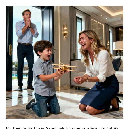
Michael rájön, hogy Noah valódi ragaszkodása Emily-hez