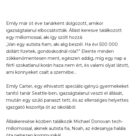
Emily már öt éve tanárként dolgozott, amikor
igazságtalanul elbocsátották. Állást keresve találkozott
egy milliomossal, aki így szólt hozzá:
„Van egy autista fiam, aki alig beszél. Ha évi 500 000
dollárt fizetek, gondoskodnál róla?” Eleinte minden
zökkenőmentesen ment, egészen addig, míg egy nap a
férfi szokatlanul korán haza nem ért, és valami olyat látott,
ami könnyeket csalt a szemébe…
Emily Carter, egy elhivatott speciális igényű gyermekeket
tanító tanár Seattle-ben, igazságtalanul veszti el állását,
miután egy szülő panaszt tett, és az ellenséges helyettes
igazgató kiszorítja őt az iskolából.
Álláskeresése közben találkozik Michael Donovan tech-
milliomossal, akinek autista fia, Noah, az édesanyja halála
óta nehezen kommunikál.