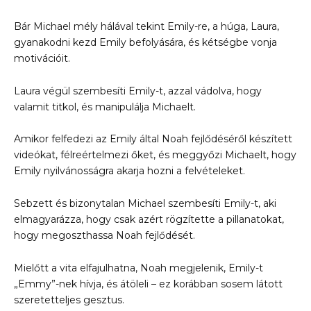
Bár Michael mély hálával tekint Emily-re, a húga, Laura,
gyanakodni kezd Emily befolyására, és kétségbe vonja
motivációit.
Laura végül szembesíti Emily-t, azzal vádolva, hogy
valamit titkol, és manipulálja Michaelt.
Amikor felfedezi az Emily által Noah fejlődéséről készített
videókat, félreértelmezi őket, és meggyőzi Michaelt, hogy
Emily nyilvánosságra akarja hozni a felvételeket.
Sebzett és bizonytalan Michael szembesíti Emily-t, aki
elmagyarázza, hogy csak azért rögzítette a pillanatokat,
hogy megoszthassa Noah fejlődését.
Mielőtt a vita elfajulhatna, Noah megjelenik, Emily-t
„Emmy”-nek hívja, és átöleli – ez korábban sosem látott
szeretetteljes gesztus.