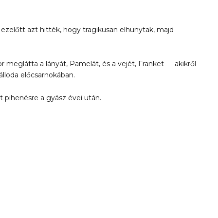
l ezelőtt azt hitték, hogy tragikusan elhunytak, majd
r meglátta a lányát, Pamelát, és a vejét, Franket — akikről
álloda előcsarnokában.
 pihenésre a gyász évei után.