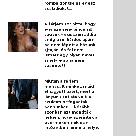
romba döntse az egész
családjukat…
A férjem azt hitte, hogy
egy szegény pincérnő
vagyok – egészen addig,
amíg a milliárdos apám
be nem lépett a házunk
ajtaján, és fel nem
ismert egy olyan nevet,
amelyre soha nem
számított.
Miután a férjem
megcsalt minket, majd
elhagyott azért, mert a
lányunk autista volt, a
szüleim befogadtak
bennünket — később
azonban azt mondták
nekem, hogy szerintük a
gyermekemnek egy
intézetben lenne a helye.