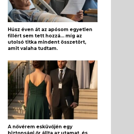
Húsz éven át az apósom egyetlen
fillért sem tett hozzá… míg az
utolsó titka mindent összetört,
amit valaha tudtam.
A nővérem esküvőjén egy
biztonsági őr állta az utamat, és