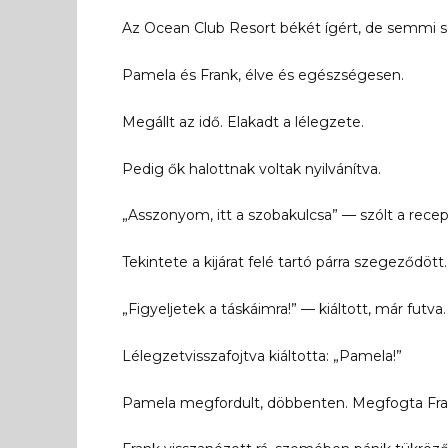
Az Ocean Club Resort békét ígért, de semmi sem
Pamela és Frank, élve és egészségesen.
Megállt az idő. Elakadt a lélegzete.
Pedig ők halottnak voltak nyilvánítva.
„Asszonyom, itt a szobakulcsa” — szólt a recepc
Tekintete a kijárat felé tartó párra szegeződött.
„Figyeljetek a táskáimra!” — kiáltott, már futva.
Lélegzetvisszafojtva kiáltotta: „Pamela!”
Pamela megfordult, döbbenten. Megfogta Frank