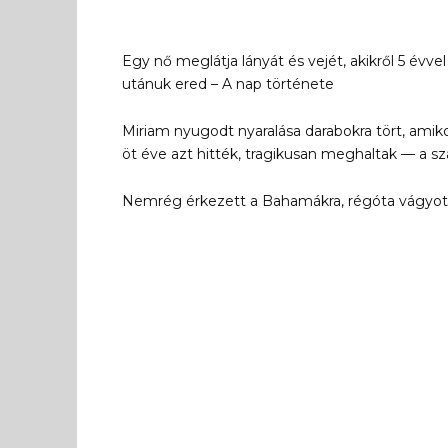
Egy nő meglátja lányát és vejét, akikről 5 évve
utánuk ered – A nap története
Miriam nyugodt nyaralása darabokra tört, amiko
öt éve azt hitték, tragikusan meghaltak — a sz
Nemrég érkezett a Bahamákra, régóta vágyott