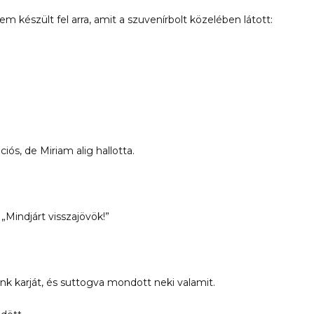
 készült fel arra, amit a szuvenírbolt közelében látott:
iós, de Miriam alig hallotta.
 „Mindjárt visszajövök!”
 karját, és suttogva mondott neki valamit.