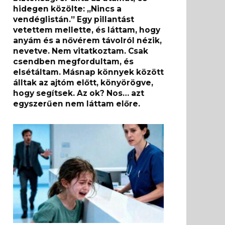
hidegen közölte: „Nincs a
vendéglistán.” Egy pillantást
vetettem mellette, és láttam, hogy
anyám és a nővérem távolról nézik,
nevetve. Nem vitatkoztam. Csak
csendben megfordultam, és
elsétáltam. Másnap könnyek között
álltak az ajtóm előtt, könyörögve,
hogy segítsek. Az ok? Nos… azt
egyszerűen nem láttam előre.