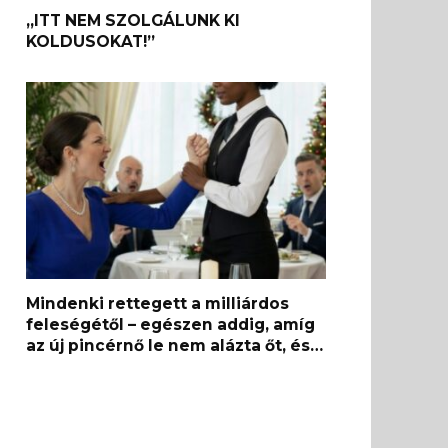
„ITT NEM SZOLGÁLUNK KI
KOLDUSOKAT!”
Mindenki rettegett a milliárdos
feleségétől – egészen addig, amíg
az új pincérnő le nem alázta őt, és…