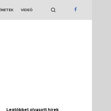
ÉNETEK
VIDEÓ
Legtöbbet olvasott hírek