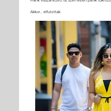
Frank visszanézett rá, szemében pánik tükröző
Akkor… elfutottak.