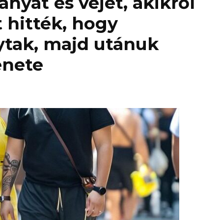
nyát és vejét, akikről
t hitték, hogy
ytak, majd utánuk
énete