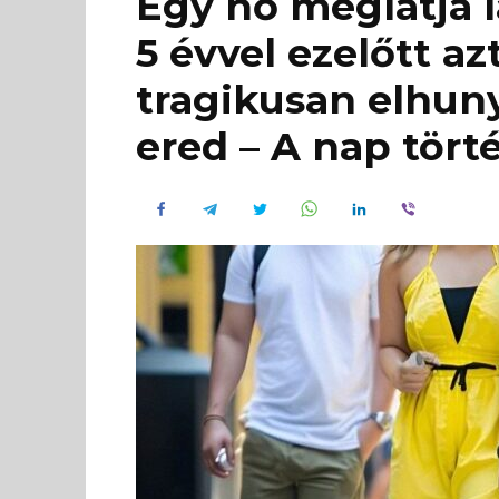
Egy nő meglátja lá
5 évvel ezelőtt az
tragikusan elhun
ered – A nap tört