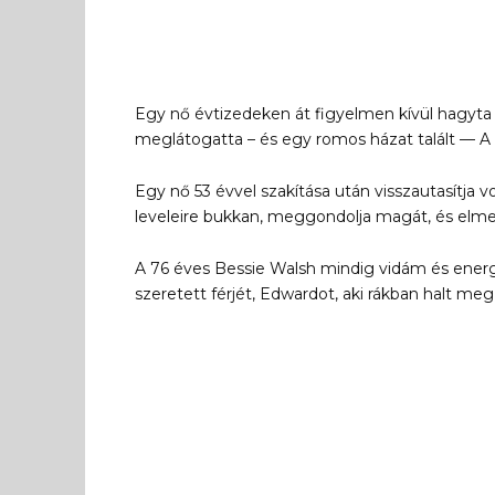
Egy nő évtizedeken át figyelmen kívül hagyta a
meglátogatta – és egy romos házat talált — A
Egy nő 53 évvel szakítása után visszautasítja 
leveleire bukkan, meggondolja magát, és elme
A 76 éves Bessie Walsh mindig vidám és energi
szeretett férjét, Edwardot, aki rákban halt meg