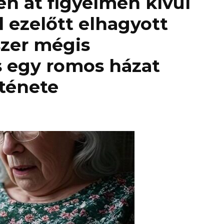
n át figyelmen kívül
l ezelőtt elhagyott
yszer mégis
s egy romos házat
rténete