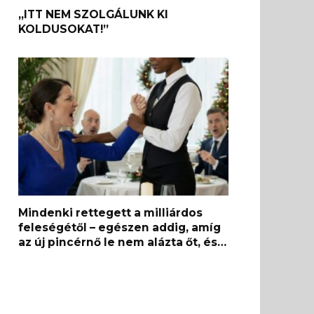
„ITT NEM SZOLGÁLUNK KI
KOLDUSOKAT!”
Mindenki rettegett a milliárdos
feleségétől – egészen addig, amíg
az új pincérnő le nem alázta őt, és…