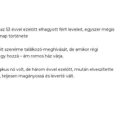
z 53 évvel ezelőtt elhagyott férfi leveleit, egyszer mégis
 nap története
volt szerelme találkozó-meghívását, de amikor régi
gy hozzá – ám romos ház várja.
kus nő volt, de három évvel ezelőtt, miután elveszítette
, teljesen magányossá és leverté vált.