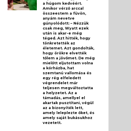
a húgom kedvéért.
Amikor vérző arccal
összeestem a füvön,
anyám nevetve
gúnyolódott: – Nézzük
csak meg, Wyatt ezek
után is akar-e még
téged. Azt hitték, hogy
tönkretették az
életemet. Azt gondolták,
hogy örökre elvették
tőlem a jövőmet. De még
mielőtt eljutottam volna
a kórházba, hat
szemtanú vallomása és
egy rég elfeledett
végrendelet már
teljesen megváltoztatta
a helyzetet. Az a
támadás, amellyel el
akartak pusztítani, végül
az a bizonyíték lett,
amely leleplezte őket, és
amely saját bukásukhoz
vezetett.