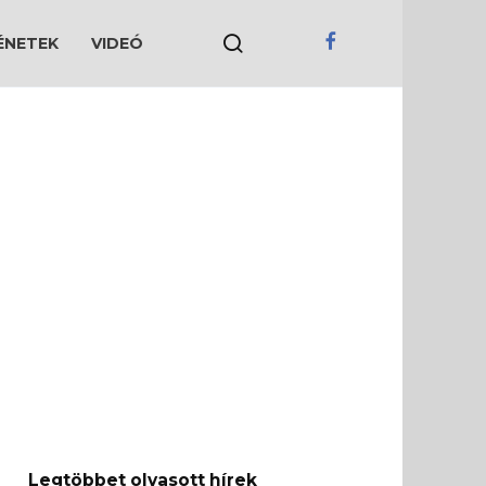
ÉNETEK
VIDEÓ
Legtöbbet olvasott hírek