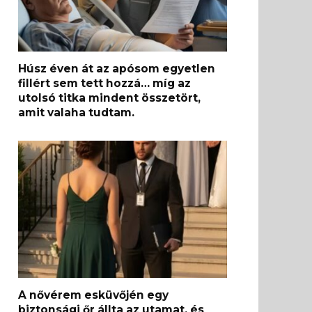
Húsz éven át az apósom egyetlen
fillért sem tett hozzá… míg az
utolsó titka mindent összetört,
amit valaha tudtam.
A nővérem esküvőjén egy
biztonsági őr állta az utamat, és