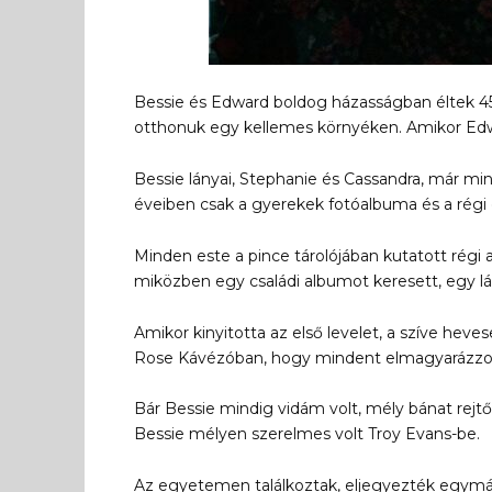
Bessie és Edward boldog házasságban éltek 45 
otthonuk egy kellemes környéken. Amikor Edw
Bessie lányai, Stephanie és Cassandra, már min
éveiben csak a gyerekek fotóalbuma és a régi 
Minden este a pince tárolójában kutatott régi
miközben egy családi albumot keresett, egy lá
Amikor kinyitotta az első levelet, a szíve heves
Rose Kávézóban, hogy mindent elmagyarázzo
Bár Bessie mindig vidám volt, mély bánat rejtő
Bessie mélyen szerelmes volt Troy Evans-be.
Az egyetemen találkoztak, eljegyezték egymás