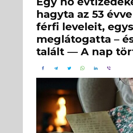
Egy nő évtizedeke
hagyta az 53 évve
férfi leveleit, eg
meglátogatta – é
talált — A nap tö