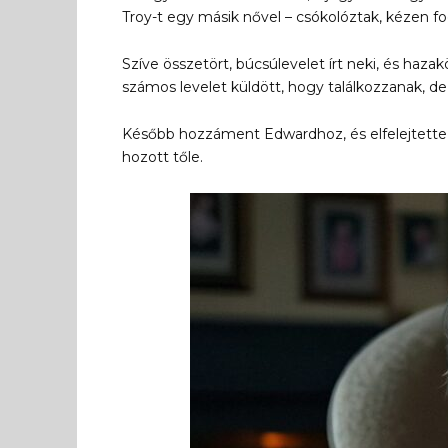
Troy-t egy másik nővel – csókolóztak, kézen fo
Szíve összetört, búcsúlevelet írt neki, és haza
számos levelet küldött, hogy találkozzanak, de
Később hozzáment Edwardhoz, és elfelejtette 
hozott tőle.