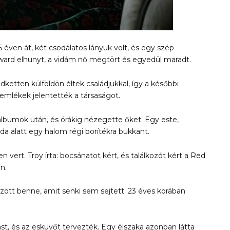
éven át, két csodálatos lányuk volt, és egy szép
ard elhunyt, a vidám nő megtört és egyedül maradt.
dketten külföldön éltek családjukkal, így a későbbi
emlékek jelentették a társaságot.
 albumok után, és órákig nézegette őket. Egy este,
da alatt egy halom régi borítékra bukkant.
en vert. Troy írta: bocsánatot kért, és találkozót kért a Red
n.
zött benne, amit senki sem sejtett. 23 éves korában
t, és az esküvőt tervezték. Egy éjszaka azonban látta