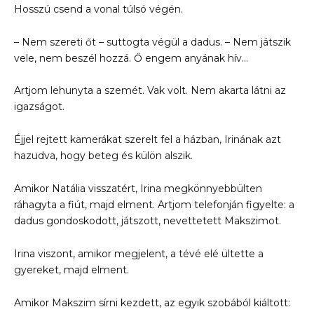
Hosszú csend a vonal túlsó végén.
– Nem szereti őt – suttogta végül a dadus. – Nem játszik
vele, nem beszél hozzá. Ő engem anyának hív…
Artjom lehunyta a szemét. Vak volt. Nem akarta látni az
igazságot.
Éjjel rejtett kamerákat szerelt fel a házban, Irinának azt
hazudva, hogy beteg és külön alszik.
Amikor Natália visszatért, Irina megkönnyebbülten
ráhagyta a fiút, majd elment. Artjom telefonján figyelte: a
dadus gondoskodott, játszott, nevettetett Makszimot.
Irina viszont, amikor megjelent, a tévé elé ültette a
gyereket, majd elment.
Amikor Makszim sírni kezdett, az egyik szobából kiáltott: