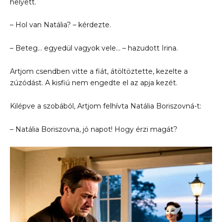
helyett.
– Hol van Natália? – kérdezte.
– Beteg… egyedül vagyok vele… – hazudott Irina.
Artjom csendben vitte a fiát, átöltöztette, kezelte a
zúzódást. A kisfiú nem engedte el az apja kezét.
Kilépve a szobából, Artjom felhívta Natália Boriszovná-t:
– Natália Boriszovna, jó napot! Hogy érzi magát?