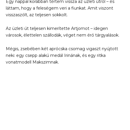
Egy nappal korábban tértem vissza az üzleti útról – és
láttam, hogy a feleségem veri a fiunkat. Amit viszont
visszaszólt, az teljesen sokkolt.
Az üzleti út teljesen kimerítette Artjomot – idegen
városok, élettelen szállodák, véget nem érő tárgyalások.
Mégis, zsebében két aprócska csomag vigaszt nyújtott
neki: egy csepp alakú medál Irinának, és egy ritka
vonatmodell Makszimnak.