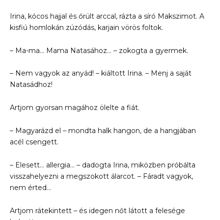
Irina, kócos hajjal és őrült arccal, rázta a síró Makszimot. A
kisfiú homlokán zúzódás, karjain vörös foltok.
– Ma-ma… Mama Natasához… – zokogta a gyermek.
– Nem vagyok az anyád! – kiáltott Irina. – Menj a saját
Natasádhoz!
Artjom gyorsan magához ölelte a fiát.
– Magyarázd el – mondta halk hangon, de a hangjában
acél csengett.
– Elesett… allergia… – dadogta Irina, miközben próbálta
visszahelyezni a megszokott álarcot. – Fáradt vagyok,
nem érted…
Artjom rátekintett – és idegen nőt látott a felesége