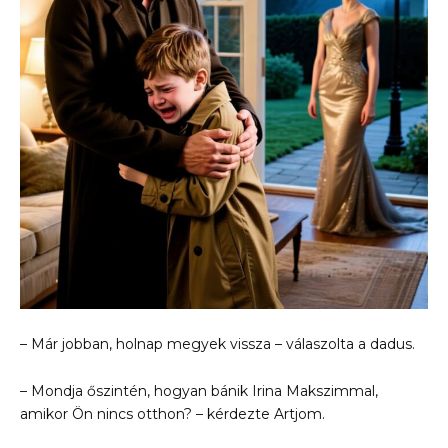
– Már jobban, holnap megyek vissza – válaszolta a dadus.
– Mondja őszintén, hogyan bánik Irina Makszimmal,
amikor Ön nincs otthon? – kérdezte Artjom.