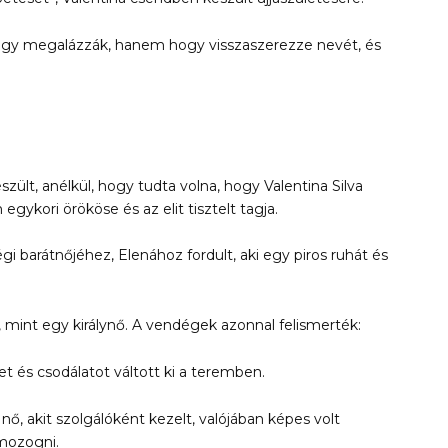
hogy megalázzák, hanem hogy visszaszerezze nevét, és
ült, anélkül, hogy tudta volna, hogy Valentina Silva
 egykori örököse és az elit tisztelt tagja.
i barátnőjéhez, Elenához fordult, aki egy piros ruhát és
mint egy királynő. A vendégek azonnal felismerték:
 és csodálatot váltott ki a teremben.
nő, akit szolgálóként kezelt, valójában képes volt
mozogni.