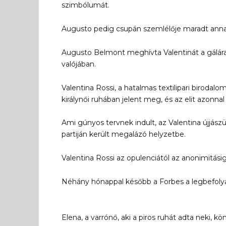
szimbólumát.
Augusto pedig csupán szemlélője maradt annak
Augusto Belmont meghívta Valentinát a gálára,
valójában.
Valentina Rossi, a hatalmas textilipari birodalo
királynői ruhában jelent meg, és az elit azonnal
Ami gúnyos tervnek indult, az Valentina újjászü
partiján került megalázó helyzetbe.
Valentina Rossi az opulenciától az anonimitásig, 
Néhány hónappal később a Forbes a legbefolyá
Elena, a varrónő, aki a piros ruhát adta neki, k