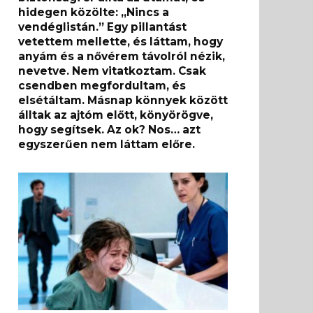
hidegen közölte: „Nincs a
vendéglistán.” Egy pillantást
vetettem mellette, és láttam, hogy
anyám és a nővérem távolról nézik,
nevetve. Nem vitatkoztam. Csak
csendben megfordultam, és
elsétáltam. Másnap könnyek között
álltak az ajtóm előtt, könyörögve,
hogy segítsek. Az ok? Nos… azt
egyszerűen nem láttam előre.