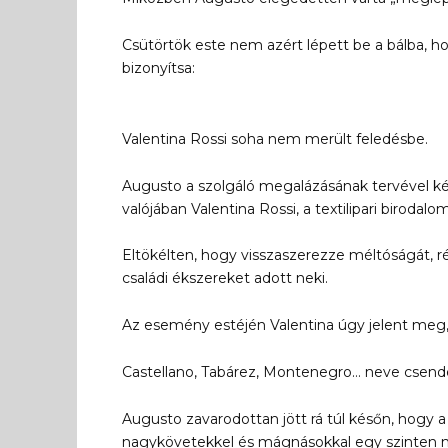
Csütörtök este nem azért lépett be a bálba, 
bizonyítsa:
Valentina Rossi soha nem merült feledésbe.
Augusto a szolgáló megalázásának tervével kész
valójában Valentina Rossi, a textilipari birodalom
Eltökélten, hogy visszaszerezze méltóságát, rég
családi ékszereket adott neki.
Az esemény estéjén Valentina úgy jelent meg, 
Castellano, Tabárez, Montenegro… neve csendet
Augusto zavarodottan jött rá túl későn, hogy a 
nagykövetekkel és mágnásokkal egy szinten 