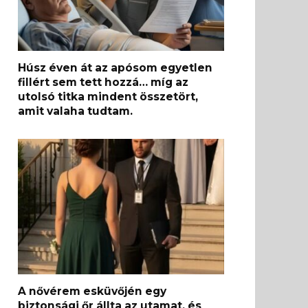
Húsz éven át az apósom egyetlen
fillért sem tett hozzá… míg az
utolsó titka mindent összetört,
amit valaha tudtam.
A nővérem esküvőjén egy
biztonsági őr állta az utamat, és