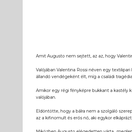
Amit Augusto nem sejtett, az az, hogy Valenti
Valójában Valentina Rossi néven egy textilipari 
állandó vendégeként élt, míg a családi tragédia
Amikor egy régi fényképre bukkant a kastély kö
valójában.
Eldöntötte, hogy a bálra nem a szolgáló szerep
az a kifinomult és erős nő, aki egykor elkáprá
Miközben Augusto elégedetten várta „meglepet