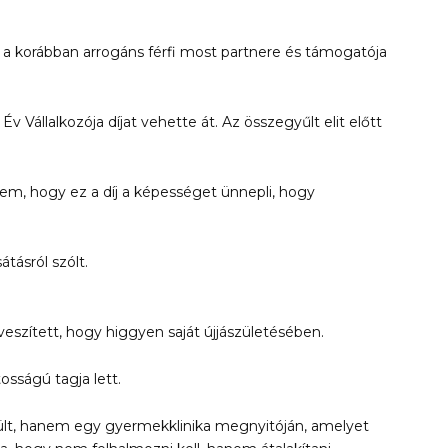
 a korábban arrogáns férfi most partnere és támogatója
v Vállalkozója díjat vehette át. Az összegyűlt elit előtt
em, hogy ez a díj a képességet ünnepli, hogy
tásról szólt.
elveszített, hogy higgyen saját újjászületésében.
sságú tagja lett.
zült, hanem egy gyermekklinika megnyitóján, amelyet