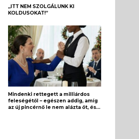
„ITT NEM SZOLGÁLUNK KI
KOLDUSOKAT!”
Mindenki rettegett a milliárdos
feleségétől – egészen addig, amíg
az új pincérnő le nem alázta őt, és…