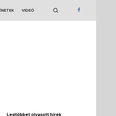
ÉNETEK
VIDEÓ
Legtöbbet olvasott hírek