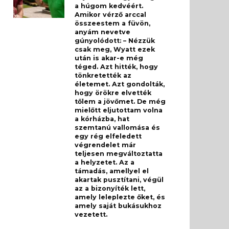
a húgom kedvéért.
Amikor vérző arccal
összeestem a füvön,
anyám nevetve
gúnyolódott: – Nézzük
csak meg, Wyatt ezek
után is akar-e még
téged. Azt hitték, hogy
tönkretették az
életemet. Azt gondolták,
hogy örökre elvették
tőlem a jövőmet. De még
mielőtt eljutottam volna
a kórházba, hat
szemtanú vallomása és
egy rég elfeledett
végrendelet már
teljesen megváltoztatta
a helyzetet. Az a
támadás, amellyel el
akartak pusztítani, végül
az a bizonyíték lett,
amely leleplezte őket, és
amely saját bukásukhoz
vezetett.