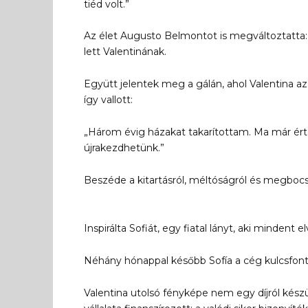
tiéd volt.”
Az élet Augusto Belmontot is megváltoztatta:
lett Valentinának.
Együtt jelentek meg a gálán, ahol Valentina az É
így vallott:
„Három évig házakat takarítottam. Ma már ért
újrakezdhetünk.”
Beszéde a kitartásról, méltóságról és megbocsá
Inspirálta Sofiát, egy fiatal lányt, aki mindent 
Néhány hónappal később Sofía a cég kulcsfonto
Valentina utolsó fényképe nem egy díjról kés