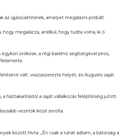
 az újjászületésnek, amelyet megalázni próbált.
 hogy megalázza, anélkül, hogy tudta volna, ki ő
m egykori örököse, a régi barátnő segítségével piros,
 felismerte.
letésévé vált: visszaszerezte helyét, és Augusto saját
a háztakarítástól a saját vállalkozás felépítéséig jutott.
sosabb vezetők közé sorolta.
önnyek között hívta: „Én csak a ruhát adtam, a bátorság a