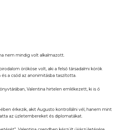
na nem mindig volt alkalmazott.
birodalom örököse volt, aki a felső társadalmi körök
 és a csőd az anonimitásba taszította.
nyvtárában, Valentina hirtelen emlékezett, ki is ő
ében érkezik, akit Augusto kontrollálni vél, hanem mint
ztatta az üzletembereket és diplomatákat.
ését”, Valentina csendben készült újjászületésére.