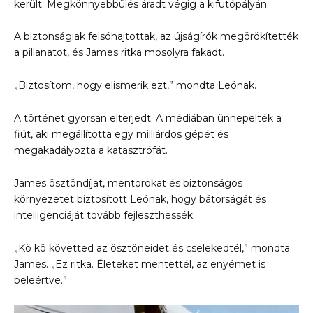
került. Megkönnyebbülés áradt végig a kifutópályán.
A biztonságiak felsóhajtottak, az újságírók megörökítették
a pillanatot, és James ritka mosolyra fakadt.
„Biztosítom, hogy elismerik ezt,” mondta Leónak.
A történet gyorsan elterjedt. A médiában ünnepelték a
fiút, aki megállította egy milliárdos gépét és
megakadályozta a katasztrófát.
James ösztöndíjat, mentorokat és biztonságos
környezetet biztosított Leónak, hogy bátorságát és
intelligenciáját tovább fejleszthessék.
„Kö kö követted az ösztöneidet és cselekedtél,” mondta
James. „Ez ritka. Életeket mentettél, az enyémet is
beleértve.”