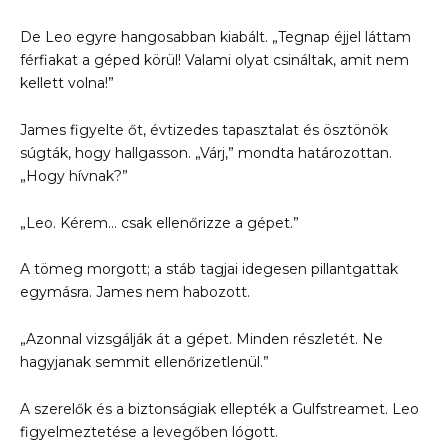
De Leo egyre hangosabban kiabált. „Tegnap éjjel láttam
férfiakat a géped körül! Valami olyat csináltak, amit nem
kellett volna!”
James figyelte őt, évtizedes tapasztalat és ösztönök
súgták, hogy hallgasson. „Várj,” mondta határozottan.
„Hogy hívnak?”
„Leo. Kérem… csak ellenőrizze a gépet.”
A tömeg morgott; a stáb tagjai idegesen pillantgattak
egymásra. James nem habozott.
„Azonnal vizsgálják át a gépet. Minden részletét. Ne
hagyjanak semmit ellenőrizetlenül.”
A szerelők és a biztonságiak ellepték a Gulfstreamet. Leo
figyelmeztetése a levegőben lógott.