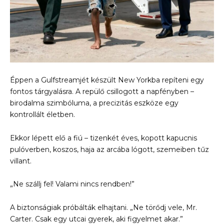
Éppen a Gulfstreamjét készült New Yorkba repíteni egy
fontos tárgyalásra. A repülő csillogott a napfényben –
birodalma szimbóluma, a precizitás eszköze egy
kontrollált életben.
Ekkor lépett elő a fiú – tizenkét éves, kopott kapucnis
pulóverben, koszos, haja az arcába lógott, szemeiben tűz
villant.
„Ne szállj fel! Valami nincs rendben!”
A biztonságiak próbálták elhajtani. „Ne törődj vele, Mr.
Carter. Csak egy utcai gyerek, aki figyelmet akar.”