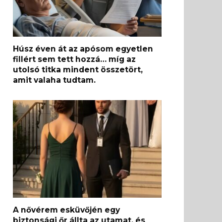
Húsz éven át az apósom egyetlen
fillért sem tett hozzá… míg az
utolsó titka mindent összetört,
amit valaha tudtam.
A nővérem esküvőjén egy
biztonsági őr állta az utamat, és