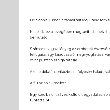
De Sophia Turner, a tapasztalt légi utaskísérő 
Közel tíz év a levegőben megtanította neki, h
bemutató.
Számára az igazi lényeg az emberek észrevétel
felfogása, egy fáradt szülő megnyugtatása, vag
mint pusztán szolgáltatásra.
Aznap délután, miközben a folyosón haladt, val
A fiú az ablak mellett
Egy körülbelül tízéves kisfiú ült egyedül az ab
tűntette őt.