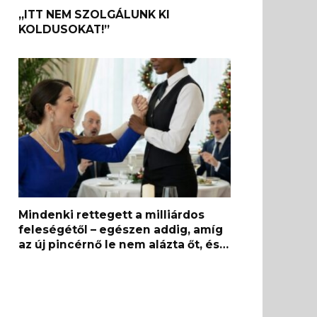
„ITT NEM SZOLGÁLUNK KI
KOLDUSOKAT!”
Mindenki rettegett a milliárdos
feleségétől – egészen addig, amíg
az új pincérnő le nem alázta őt, és…