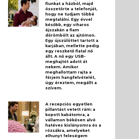
fiunkat a házból, majd
összetörte a telefonját,
hogy ne tudjam többé
megtalálni. Egy évvel
később, egy viharos
éjszakán a fiam
dörömbölt az ajtómon.
Egy újszülöttet tartott a
karjában, mellette pedig
egy reszkető fiatal nő
állt. A nő egy USB-
meghajtót adott át
nekem. Amikor
meghallottam rajta a
férjem hangfelvételét,
úgy éreztem, megállt a
szívem.
A recepciós egyetlen
pillantást vetett rám: a
kopott kabátomra, a
vállamon békésen alvó
hatéves kislányomra és a
rózsákra, amelyeket
elhunyt feleségem