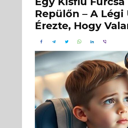
Egy Kisfiú Furcsa
Repülőn – A Légi
Érezte, Hogy Val