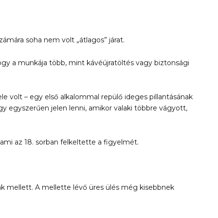
számára soha nem volt „átlagos” járat.
ogy a munkája több, mint kávéújratöltés vagy biztonsági
e volt – egy első alkalommal repülő ideges pillantásának
y egyszerűen jelen lenni, amikor valaki többre vágyott,
ami az 18. sorban felkeltette a figyelmét.
lak mellett. A mellette lévő üres ülés még kisebbnek