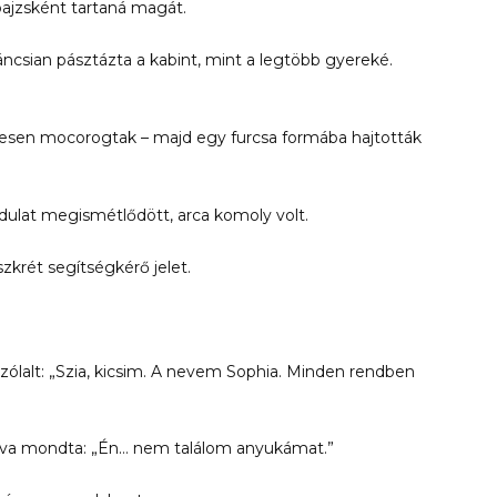
pajzsként tartaná magát.
váncsian pásztázta a kabint, mint a legtöbb gyereké.
gesen mocorogtak – majd egy furcsa formába hajtották
ozdulat megismétlődött, arca komoly volt.
zkrét segítségkérő jelet.
zólalt: „Szia, kicsim. A nevem Sophia. Minden rendben
ogva mondta: „Én… nem találom anyukámat.”