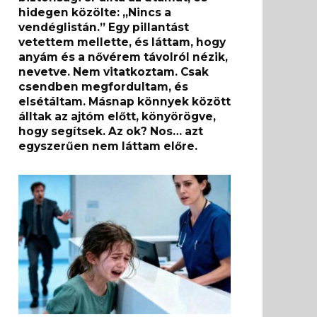
hidegen közölte: „Nincs a
vendéglistán.” Egy pillantást
vetettem mellette, és láttam, hogy
anyám és a nővérem távolról nézik,
nevetve. Nem vitatkoztam. Csak
csendben megfordultam, és
elsétáltam. Másnap könnyek között
álltak az ajtóm előtt, könyörögve,
hogy segítsek. Az ok? Nos… azt
egyszerűen nem láttam előre.