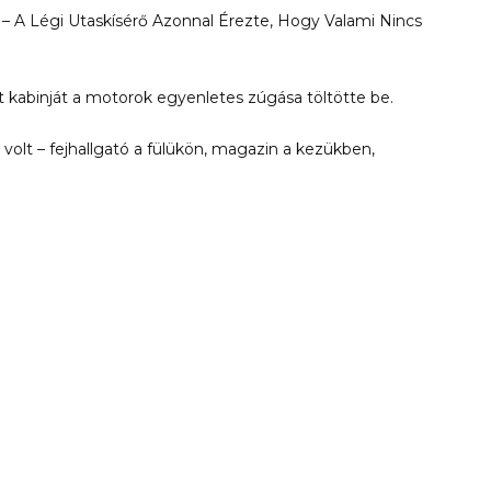
 – A Légi Utaskísérő Azonnal Érezte, Hogy Valami Nincs
t kabinját a motorok egyenletes zúgása töltötte be.
volt – fejhallgató a fülükön, magazin a kezükben,