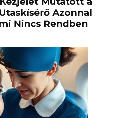
 Kézjelet Mutatott a
 Utaskísérő Azonnal
ami Nincs Rendben