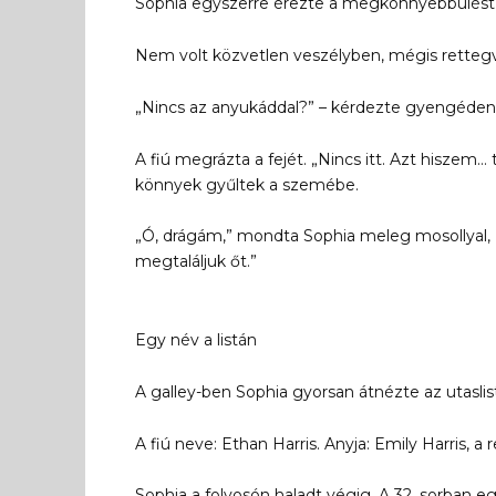
Sophia egyszerre érezte a megkönnyebbülést
Nem volt közvetlen veszélyben, mégis rettegv
„Nincs az anyukáddal?” – kérdezte gyengéden
A fiú megrázta a fejét. „Nincs itt. Azt hiszem…
könnyek gyűltek a szemébe.
„Ó, drágám,” mondta Sophia meleg mosollyal, 
megtaláljuk őt.”
Egy név a listán
A galley-ben Sophia gyorsan átnézte az utaslis
A fiú neve: Ethan Harris. Anyja: Emily Harris, a
Sophia a folyosón haladt végig. A 32. sorban e