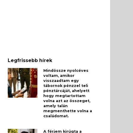
Legfrissebb hírek
Mindössze nyolcéves
voltam, amikor
visszaadtam egy
tábornok pénzzel teli
pénztárcáját, ahelyett
hogy megtartottam
volna azt az összeget,
amely talán
megmenthette volna a
családomat.
A férjem kirúgta a