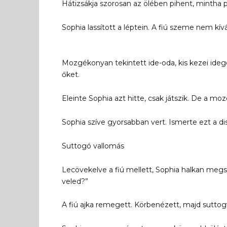
Hátizsákja szorosan az ölében pihent, mintha 
Sophia lassított a léptein. A fiú szeme nem kí
Mozgékonyan tekintett ide-oda, kis kezei ide
őket.
Eleinte Sophia azt hitte, csak játszik. De a m
Sophia szíve gyorsabban vert. Ismerte ezt a dis
Suttogó vallomás
Lecövekelve a fiú mellett, Sophia halkan megs
veled?”
A fiú ajka remegett. Körbenézett, majd sutt