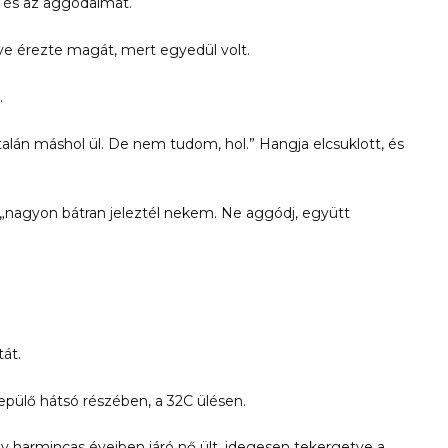
 és az aggodalmat.
e érezte magát, mert egyedül volt.
.
 talán máshol ül. De nem tudom, hol.” Hangja elcsuklott, és
„nagyon bátran jeleztél nekem. Ne aggódj, együtt
tát.
 repülő hátsó részében, a 32C ülésen.
gy harmincas éveiben járó nő ült, idegesen tekergetve a