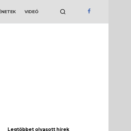
ÉNETEK
VIDEÓ
Legtöbbet olvasott hírek