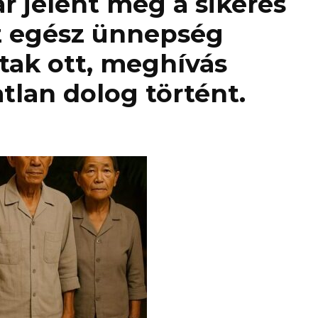
r jelent meg a sikeres
az egész ünnepség
ltak ott, meghívás
tlan dolog történt.