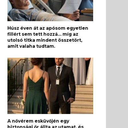
Húsz éven át az apósom egyetlen
fillért sem tett hozzá… míg az
utolsó titka mindent összetört,
amit valaha tudtam.
A nővérem esküvőjén egy
biztonsági őr állta az utamat, és