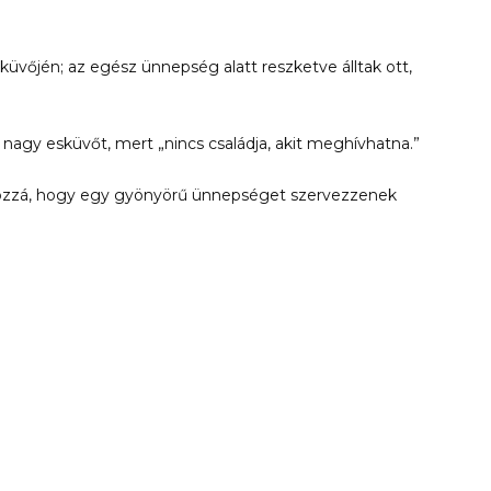
sküvőjén; az egész ünnepség alatt reszketve álltak ott,
agy esküvőt, mert „nincs családja, akit meghívhatna.”
hozzá, hogy egy gyönyörű ünnepséget szervezzenek