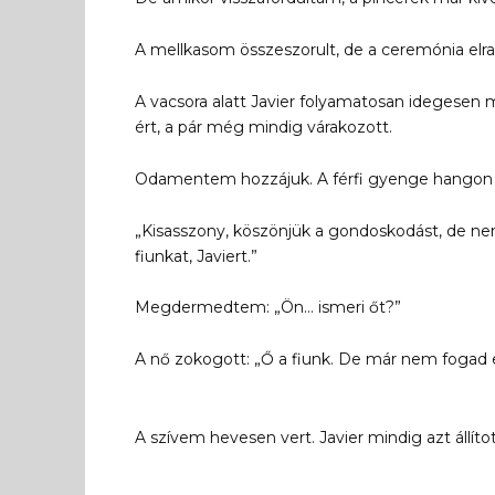
A mellkasom összeszorult, de a ceremónia elr
A vacsora alatt Javier folyamatosan idegesen 
ért, a pár még mindig várakozott.
Odamentem hozzájuk. A férfi gyenge hangon 
„Kisasszony, köszönjük a gondoskodást, de nem
fiunkat, Javiert.”
Megdermedtem: „Ön… ismeri őt?”
A nő zokogott: „Ő a fiunk. De már nem fogad e
A szívem hevesen vert. Javier mindig azt állít