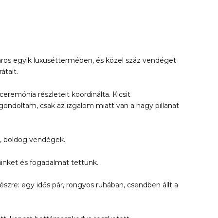
ros egyik luxuséttermében, és közel száz vendéget
átait.
eremónia részleteit koordinálta. Kicsit
ondoltam, csak az izgalom miatt van a nagy pillanat
ok, boldog vendégek.
rűinket és fogadalmat tettünk.
zre: egy idős pár, rongyos ruhában, csendben állt a