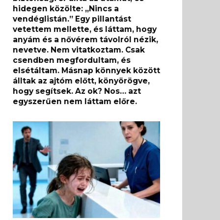
hidegen közölte: „Nincs a
vendéglistán.” Egy pillantást
vetettem mellette, és láttam, hogy
anyám és a nővérem távolról nézik,
nevetve. Nem vitatkoztam. Csak
csendben megfordultam, és
elsétáltam. Másnap könnyek között
álltak az ajtóm előtt, könyörögve,
hogy segítsek. Az ok? Nos… azt
egyszerűen nem láttam előre.