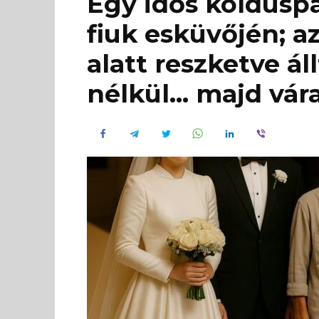
Egy idős kolduspá
fiuk esküvőjén; 
alatt reszketve ál
nélkül… majd vára