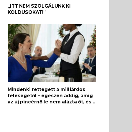
„ITT NEM SZOLGÁLUNK KI
KOLDUSOKAT!”
Mindenki rettegett a milliárdos
feleségétől – egészen addig, amíg
az új pincérnő le nem alázta őt, és…