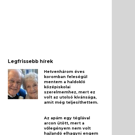
Legfrissebb hírek
Hetvenhárom éves
koromban feleségül
mentem a haldokló
középiskolai
szerelmemhez, mert ez
volt az utolsó kívánsága,
amit még teljesíthettem.
Az apám egy téglával
arcon ütött, mert a
vőlegényem nem volt
hajlandó elhagyni engem