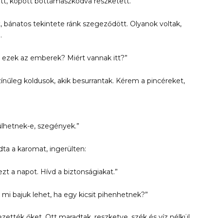
gott, kopott bottámaszkodva reszketett.
, bánatos tekintete ránk szegeződött. Olyanok voltak,
.
k ezek az emberek? Miért vannak itt?”
ínűleg koldusok, akik besurrantak. Kérem a pincéreket,
lhetnek-e, szegények.”
 a karomat, ingerülten:
zt a napot. Hívd a biztonságiakat.”
mi bajuk lehet, ha egy kicsit pihenhetnek?”
zették őket. Ott maradtak, reszketve, szék és víz nélkül.