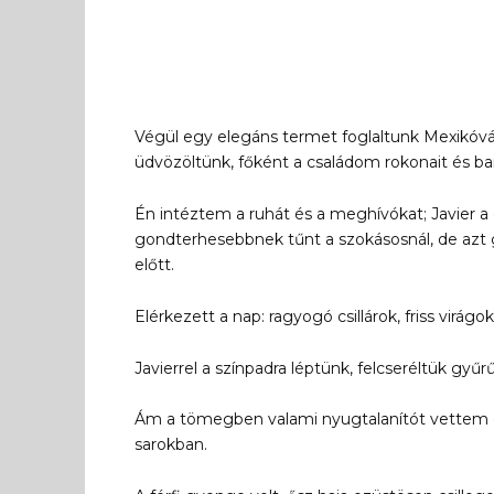
Végül egy elegáns termet foglaltunk Mexikóvá
üdvözöltünk, főként a családom rokonait és bar
Én intéztem a ruhát és a meghívókat; Javier a c
gondterhesebbnek tűnt a szokásosnál, de azt g
előtt.
Elérkezett a nap: ragyogó csillárok, friss virág
Javierrel a színpadra léptünk, felcseréltük gyű
Ám a tömegben valami nyugtalanítót vettem és
sarokban.