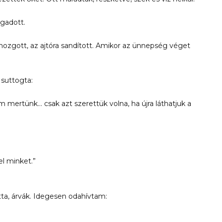
agadott.
mozgott, az ajtóra sandított. Amikor az ünnepség véget
suttogta:
 mertünk… csak azt szerettük volna, ha újra láthatjuk a
l minket.”
otta, árvák. Idegesen odahívtam: