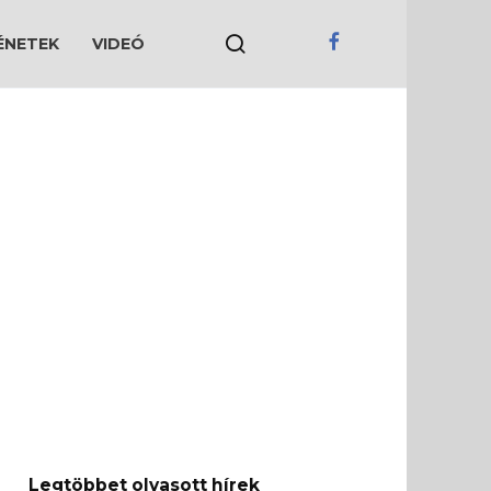
ÉNETEK
VIDEÓ
Legtöbbet olvasott hírek