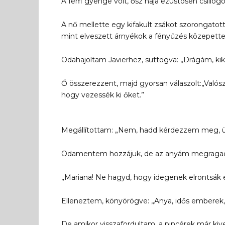
A férfi gyenge volt, ősz haja ezüstösen csillo
A nő mellette egy kifakult zsákot szorongatott
mint elveszett árnyékok a fényűzés közepette
Odahajoltam Javierhez, suttogva: „Drágám, ki
Ő összerezzent, majd gyorsan válaszolt:„Valósz
hogy vezessék ki őket.”
Megállítottam: „Nem, hadd kérdezzem meg, ü
Odamentem hozzájuk, de az anyám megragadta
„Mariana! Ne hagyd, hogy idegenek elrontsák e
Elleneztem, könyörögve: „Anya, idős emberek, 
De amikor visszafordultam, a pincérek már kive