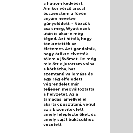
a húgom kedvéért.
Amikor vérző arccal
összeestem a füvön,
anyám nevetve
gúnyolódott: – Nézzük
csak meg, Wyatt ezek
után is akar-e még
téged. Azt hitték, hogy
tönkretették az
életemet. Azt gondolták,
hogy örökre elvették
tőlem a jövőmet. De még
mielőtt eljutottam volna
a kórházba, hat
szemtanú vallomása és
egy rég elfeledett
végrendelet már
teljesen megváltoztatta
a helyzetet. Az a
támadás, amellyel el
akartak pusztítani, végül
az a bizonyíték lett,
amely leleplezte őket, és
amely saját bukásukhoz
vezetett.