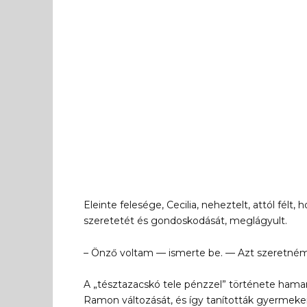
Eleinte felesége, Cecilia, neheztelt, attól félt, 
szeretetét és gondoskodását, meglágyult.
– Önző voltam — ismerte be. — Azt szeretné
A „tésztazacskó tele pénzzel” története hama
Ramon változását, és így tanították gyermekei