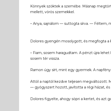
Könnyek szöktek a szemébe. Másnap megtörté
mellett, vörös szemekkel.
– Anya, sajnálom — suttogta sírva. — Féltem
Dolores gyengén mosolygott, és megfogta a 
– Fiam, sosem haragudtam. A pénzt újra lehet k
sosem tér vissza.
Ramon úgy sírt, mint egy gyermek. A napfény 
Attól a naptól kezdve teljesen megváltozott.
— gyógyszert hozott, javította a régi házat, é
Dolores figyelte, ahogy söpri a kertet, és azt g