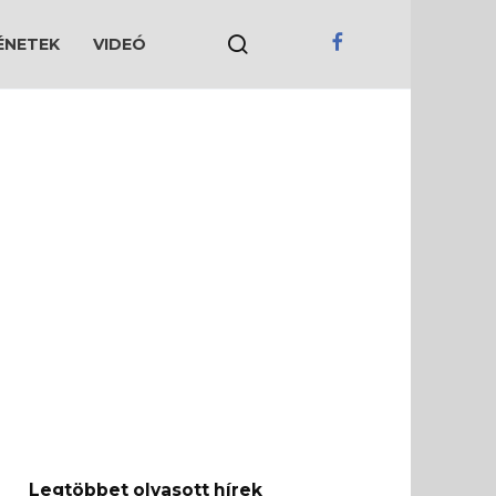
ÉNETEK
VIDEÓ
Legtöbbet olvasott hírek