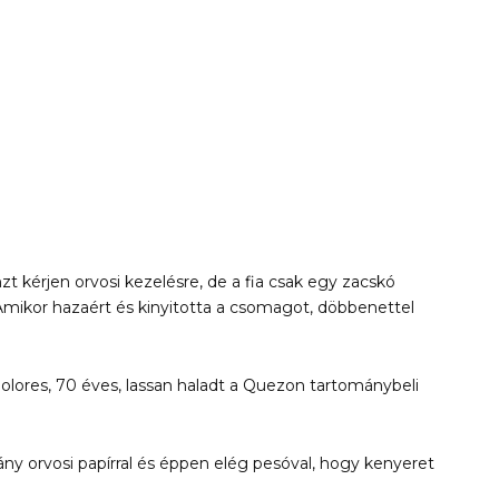
 kérjen orvosi kezelésre, de a fia csak egy zacskó
 Amikor hazaért és kinyitotta a csomagot, döbbenettel
Dolores, 70 éves, lassan haladt a Quezon tartománybeli
ány orvosi papírral és éppen elég pesóval, hogy kenyeret