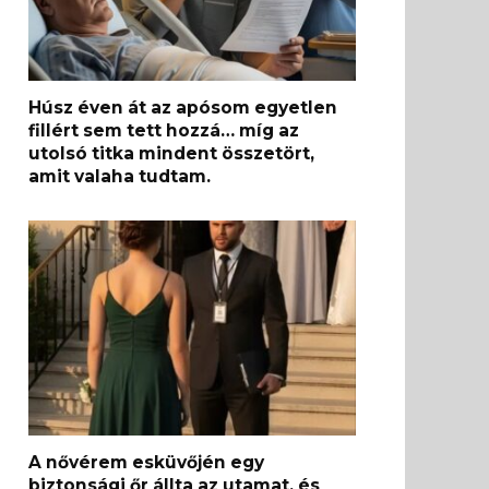
Húsz éven át az apósom egyetlen
fillért sem tett hozzá… míg az
utolsó titka mindent összetört,
amit valaha tudtam.
A nővérem esküvőjén egy
biztonsági őr állta az utamat, és