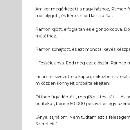
Amikor megérkezett a nagy házhoz, Ramon fel
mosolygott, és kérte, hadd lássa a fiát.
Ramon kijött, elfoglaltan és elgondolkodva. Dol
műtéthez.
Ramon sóhajtott, és azt mondta, kevés készpén
– Tessék, anya. Edd meg ezt először. Pár nap 
Finoman kivezette a kapun, miközben az eső el
miközben könnyeit próbálta elrejteni.
Otthon úgy döntött, megfőzi a tésztát — és a
borítékot, benne 50 000 pesóval és egy üzenet
„Anya, sajnálom. Nem tudtam ezt a feleségem 
Szeretlek.”