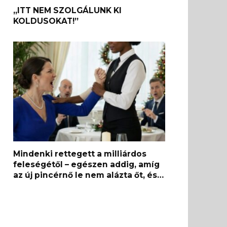
„ITT NEM SZOLGÁLUNK KI
KOLDUSOKAT!”
Mindenki rettegett a milliárdos
feleségétől – egészen addig, amíg
az új pincérnő le nem alázta őt, és…