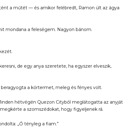
nt a műtét — és amikor felébredt, Ramon ült az ágya
, mit mondana a feleségem. Nagyon bánom.
kezét.
eresni, de egy anya szeretete, ha egyszer elveszik,
beragyogta a kórtermet, meleg és fényes volt.
 Minden hétvégén Quezon Cityből meglátogatta az anyját
s megkérte a szomszédokat, hogy figyeljenek rá.
ondolta: „Ő tényleg a fiam.”