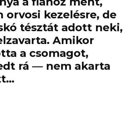
nya a fiához ment,
 orvosi kezelésre, de
skó tésztát adott neki,
elzavarta. Amikor
otta a csomagot,
dt rá — nem akarta
tt…