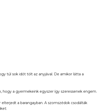
hogy túl sok időt tölt az anyjával. De amikor látta a
m, hogy a gyermekeink egyszer így szeressenek engem.
r elterjedt a barangayban. A szomszédok csodálták
ket: