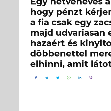
Egy hetvenéves a
hogy pénzt kérjen
a fia csak egy zac
majd udvariasan 
hazaért és kinyit
döbbenettel mere
elhinni, amit láto