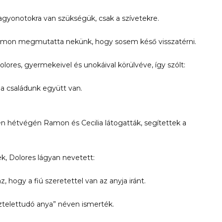
vagyonotokra van szükségük, csak a szívetekre.
 Ramon megmutatta nekünk, hogy sosem késő visszatérni.
olores, gyermekeivel és unokáival körülvéve, így szólt:
a családunk együtt van.
n hétvégén Ramon és Cecilia látogatták, segítettek a
k, Dolores lágyan nevetett:
 hogy a fiú szeretettel van az anyja iránt.
ztelettudó anya” néven ismerték.