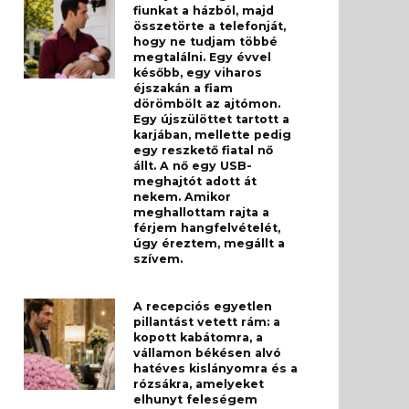
fiunkat a házból, majd
összetörte a telefonját,
hogy ne tudjam többé
megtalálni. Egy évvel
később, egy viharos
éjszakán a fiam
dörömbölt az ajtómon.
Egy újszülöttet tartott a
karjában, mellette pedig
egy reszkető fiatal nő
állt. A nő egy USB-
meghajtót adott át
nekem. Amikor
meghallottam rajta a
férjem hangfelvételét,
úgy éreztem, megállt a
szívem.
A recepciós egyetlen
pillantást vetett rám: a
kopott kabátomra, a
vállamon békésen alvó
hatéves kislányomra és a
rózsákra, amelyeket
elhunyt feleségem