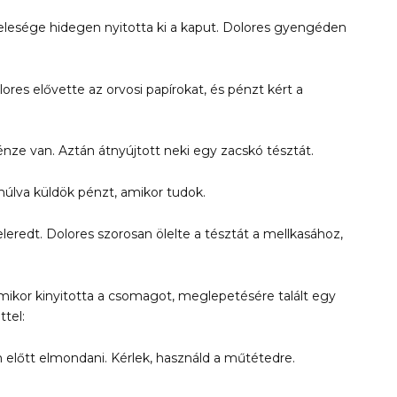
esége hidegen nyitotta ki a kaput. Dolores gyengéden
ores elővette az orvosi papírokat, és pénzt kért a
ze van. Aztán átnyújtott neki egy zacskó tésztát.
múlva küldök pénzt, amikor tudok.
eredt. Dolores szorosan ölelte a tésztát a mellkasához,
mikor kinyitotta a csomagot, meglepetésére talált egy
tel:
előtt elmondani. Kérlek, használd a műtétedre.