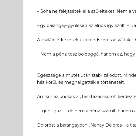
– Soha ne felejtsétek el a szüleiteket. Nem a 
Egy barangay-gyűlésen az elnök így szólt: –
A családi étkezések újra rendszeressé váltak. D
– Nem a pénz tesz boldoggá, hanem az, hogy 
Egészsége a műtét után stabilizálódott. Minde
ház körül, és meghallgatták a történeteit.
Amikor az unokák a „tésztazacskóról” kérdezte
– Igen, igaz — de nem a pénz számít, hanem az,
Dolorest a barangayban „Nanay Dolores – a tis