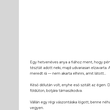
Egy hetvenéves anya a fiához ment, hogy pénzt
tésztát adott neki, majd udvariasan elzavarta.
meredt rá — nem akarta elhinni, amit látott…
Késő délután volt, enyhe eső szitált az égen. 
földúton, botjára támaszkodva.
Vállán egy régi vászontáska lógott, benne néh
vegyen.