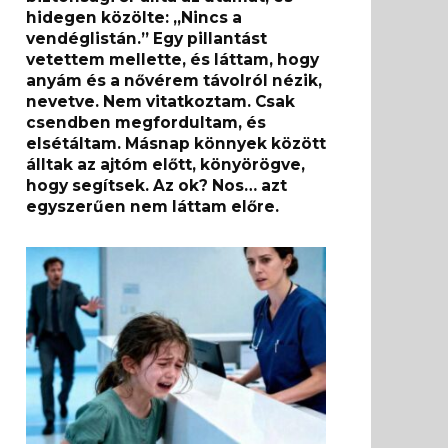
hidegen közölte: „Nincs a
vendéglistán.” Egy pillantást
vetettem mellette, és láttam, hogy
anyám és a nővérem távolról nézik,
nevetve. Nem vitatkoztam. Csak
csendben megfordultam, és
elsétáltam. Másnap könnyek között
álltak az ajtóm előtt, könyörögve,
hogy segítsek. Az ok? Nos… azt
egyszerűen nem láttam előre.