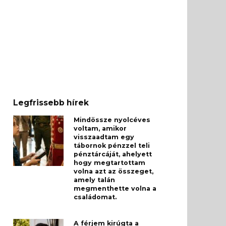
Legfrissebb hírek
Mindössze nyolcéves
voltam, amikor
visszaadtam egy
tábornok pénzzel teli
pénztárcáját, ahelyett
hogy megtartottam
volna azt az összeget,
amely talán
megmenthette volna a
családomat.
A férjem kirúgta a