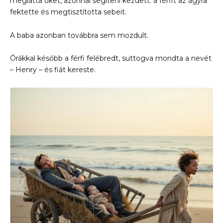
meglátta őket, azonnal segíteni kezdett: a férfit az ágyra
fektette és megtisztította sebeit.
A baba azonban továbbra sem mozdult.
Órákkal később a férfi felébredt, suttogva mondta a nevét
– Henry – és fiát kereste.