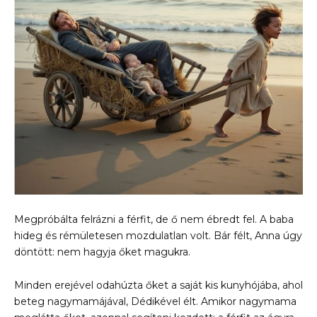
Megpróbálta felrázni a férfit, de ő nem ébredt fel. A baba
hideg és rémületesen mozdulatlan volt. Bár félt, Anna úgy
döntött: nem hagyja őket magukra.
Minden erejével odahúzta őket a saját kis kunyhójába, ahol
beteg nagymamájával, Dédikével élt. Amikor nagymama