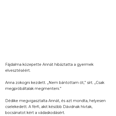
Fájdalma közepette Annát hibáztatta a gyermek
elvesztéséért.
Anna zokogni kezdett. „Nem bántottam őt,” sírt. „Csak
megpróbáltalak megmenteni.”
Dédike megvigasztalta Annát, és azt mondta, helyesen
cselekedett. A férfi, akit később Dávidnak hívtak,
bocsánatot kért a vádaskodásért.