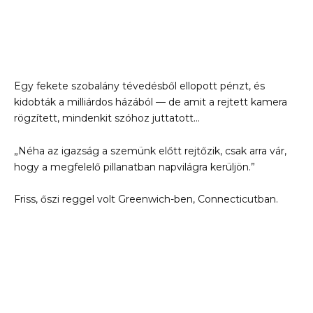
Egy fekete szobalány tévedésből ellopott pénzt, és
kidobták a milliárdos házából — de amit a rejtett kamera
rögzített, mindenkit szóhoz juttatott…
„Néha az igazság a szemünk előtt rejtőzik, csak arra vár,
hogy a megfelelő pillanatban napvilágra kerüljön.”
Friss, őszi reggel volt Greenwich-ben, Connecticutban.