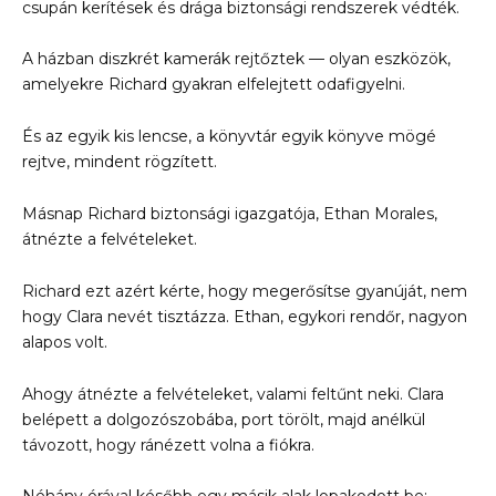
csupán kerítések és drága biztonsági rendszerek védték.
A házban diszkrét kamerák rejtőztek — olyan eszközök,
amelyekre Richard gyakran elfelejtett odafigyelni.
És az egyik kis lencse, a könyvtár egyik könyve mögé
rejtve, mindent rögzített.
Másnap Richard biztonsági igazgatója, Ethan Morales,
átnézte a felvételeket.
Richard ezt azért kérte, hogy megerősítse gyanúját, nem
hogy Clara nevét tisztázza. Ethan, egykori rendőr, nagyon
alapos volt.
Ahogy átnézte a felvételeket, valami feltűnt neki. Clara
belépett a dolgozószobába, port törölt, majd anélkül
távozott, hogy ránézett volna a fiókra.