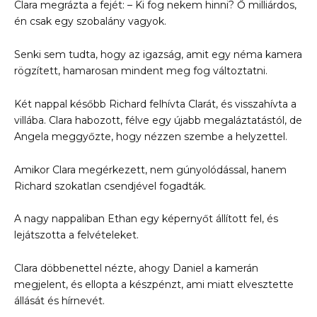
Clara megrázta a fejét: – Ki fog nekem hinni? Ő milliárdos,
én csak egy szobalány vagyok.
Senki sem tudta, hogy az igazság, amit egy néma kamera
rögzített, hamarosan mindent meg fog változtatni.
Két nappal később Richard felhívta Clarát, és visszahívta a
villába. Clara habozott, félve egy újabb megaláztatástól, de
Angela meggyőzte, hogy nézzen szembe a helyzettel.
Amikor Clara megérkezett, nem gúnyolódással, hanem
Richard szokatlan csendjével fogadták.
A nagy nappaliban Ethan egy képernyőt állított fel, és
lejátszotta a felvételeket.
Clara döbbenettel nézte, ahogy Daniel a kamerán
megjelent, és ellopta a készpénzt, ami miatt elvesztette
állását és hírnevét.