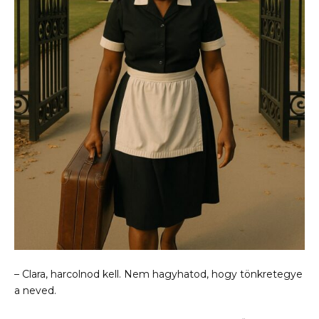
– Clara, harcolnod kell. Nem hagyhatod, hogy tönkretegye
a neved.