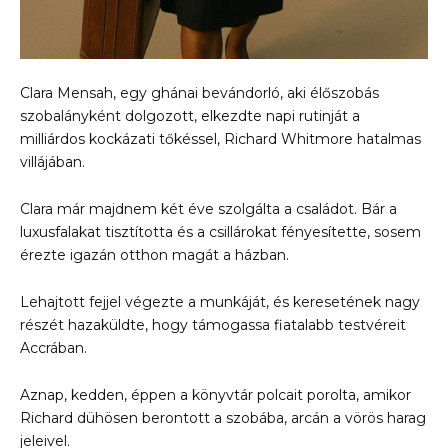
Clara Mensah, egy ghánai bevándorló, aki élőszobás
szobalányként dolgozott, elkezdte napi rutinját a
milliárdos kockázati tőkéssel, Richard Whitmore hatalmas
villájában.
Clara már majdnem két éve szolgálta a családot. Bár a
luxusfalakat tisztította és a csillárokat fényesítette, sosem
érezte igazán otthon magát a házban.
Lehajtott fejjel végezte a munkáját, és keresetének nagy
részét hazaküldte, hogy támogassa fiatalabb testvéreit
Accrában.
Aznap, kedden, éppen a könyvtár polcait porolta, amikor
Richard dühösen berontott a szobába, arcán a vörös harag
jeleivel.