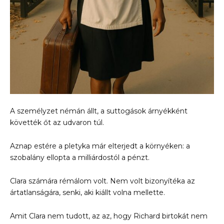
A személyzet némán állt, a suttogások árnyékként
követték őt az udvaron túl.
Aznap estére a pletyka már elterjedt a környéken: a
szobalány ellopta a milliárdostól a pénzt.
Clara számára rémálom volt. Nem volt bizonyítéka az
ártatlanságára, senki, aki kiállt volna mellette.
Amit Clara nem tudott, az az, hogy Richard birtokát nem