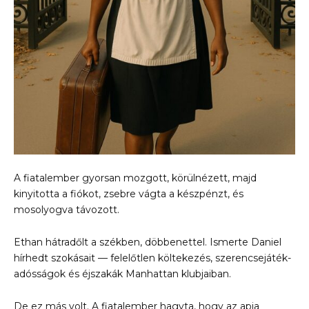
A fiatalember gyorsan mozgott, körülnézett, majd
kinyitotta a fiókot, zsebre vágta a készpénzt, és
mosolyogva távozott.
Ethan hátradőlt a székben, döbbenettel. Ismerte Daniel
hírhedt szokásait — felelőtlen költekezés, szerencsejáték-
adósságok és éjszakák Manhattan klubjaiban.
De ez más volt. A fiatalember hagyta, hogy az apja