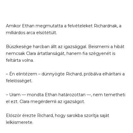
Amikor Ethan megmutatta a felvételeket Richardnak, a
milliárdos arca elsötétült.
Büszkesége harcban állt az igazsággal. Beismerni a hibát
nemcsak Clara ártatlanságát, hanem fia szégyenét is
feltárta volna.
– Én elintézem – dünnyögte Richard, próbálva elhárítani a
felelősséget.
– Uram — mondta Ethan határozottan —, nem temetheti
el ezt. Clara megérdemli az igazságot.
Először érezte Richard, hogy sarokba szorítja saját
lelkiismerete.