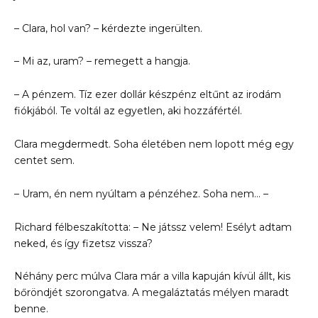
– Clara, hol van? – kérdezte ingerülten.
– Mi az, uram? – remegett a hangja.
– A pénzem. Tíz ezer dollár készpénz eltűnt az irodám
fiókjából. Te voltál az egyetlen, aki hozzáfértél.
Clara megdermedt. Soha életében nem lopott még egy
centet sem.
– Uram, én nem nyúltam a pénzéhez. Soha nem… –
Richard félbeszakította: – Ne játssz velem! Esélyt adtam
neked, és így fizetsz vissza?
Néhány perc múlva Clara már a villa kapuján kívül állt, kis
bőröndjét szorongatva. A megaláztatás mélyen maradt
benne.