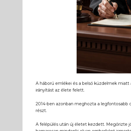
A háború emlékei és a belső küzdelmek miatt a
irányítást az élete felett.
2014-ben azonban meghozta a legfontosabb dönt
részt.
A felépülés után új életet kezdett. Megőrizte
hamarosan mindenki olyan emberként ismerte, 