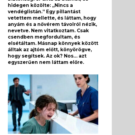
hidegen közölte: „Nincs a
vendéglistán.” Egy pillantást
vetettem mellette, és láttam, hogy
anyám és a nővérem távolról nézik,
nevetve. Nem vitatkoztam. Csak
csendben megfordultam, és
elsétáltam. Másnap könnyek között
álltak az ajtóm előtt, könyörögve,
hogy segítsek. Az ok? Nos… azt
egyszerűen nem láttam előre.