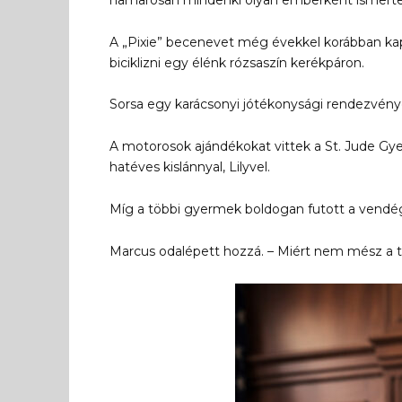
A „Pixie” becenevet még évekkel korábban ka
biciklizni egy élénk rózsaszín kerékpáron.
Sorsa egy karácsonyi jótékonysági rendezvényen
A motorosok ajándékokat vittek a St. Jude Gye
hatéves kislánnyal, Lilyvel.
Míg a többi gyermek boldogan futott a vendég
Marcus odalépett hozzá. – Miért nem mész a t