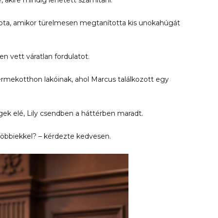
pta, amikor türelmesen megtanította kis unokahúgát
 vett váratlan fordulatot.
rmekotthon lakóinak, ahol Marcus találkozott egy
ek elé, Lily csendben a háttérben maradt.
öbbiekkel? – kérdezte kedvesen.