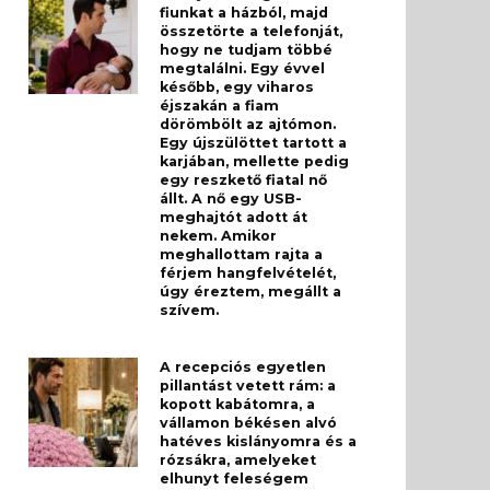
fiunkat a házból, majd
összetörte a telefonját,
hogy ne tudjam többé
megtalálni. Egy évvel
később, egy viharos
éjszakán a fiam
dörömbölt az ajtómon.
Egy újszülöttet tartott a
karjában, mellette pedig
egy reszkető fiatal nő
állt. A nő egy USB-
meghajtót adott át
nekem. Amikor
meghallottam rajta a
férjem hangfelvételét,
úgy éreztem, megállt a
szívem.
A recepciós egyetlen
pillantást vetett rám: a
kopott kabátomra, a
vállamon békésen alvó
hatéves kislányomra és a
rózsákra, amelyeket
elhunyt feleségem