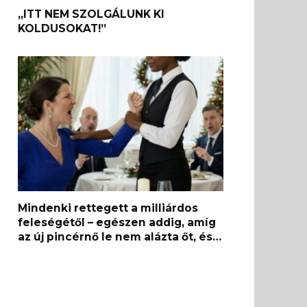
„ITT NEM SZOLGÁLUNK KI
KOLDUSOKAT!”
Mindenki rettegett a milliárdos
feleségétől – egészen addig, amíg
az új pincérnő le nem alázta őt, és…