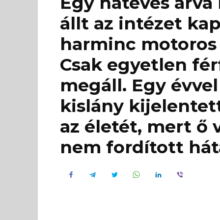
Egy hatéves árva
állt az intézet k
harminc motoros 
Csak egyetlen fér
megáll. Egy évvel
kislány kijelentet
az életét, mert ő 
nem fordított hát