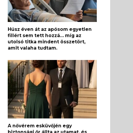
Húsz éven át az apósom egyetlen
fillért sem tett hozzá… míg az
utolsó titka mindent összetört,
amit valaha tudtam.
A nővérem esküvőjén egy
biztonsági őr állta az utamat, és