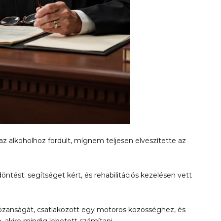
z alkoholhoz fordult, mígnem teljesen elveszítette az
ést: segítséget kért, és rehabilitációs kezelésen vett
 józanságát, csatlakozott egy motoros közösséghez, és
akire mindig lehetett számítani.