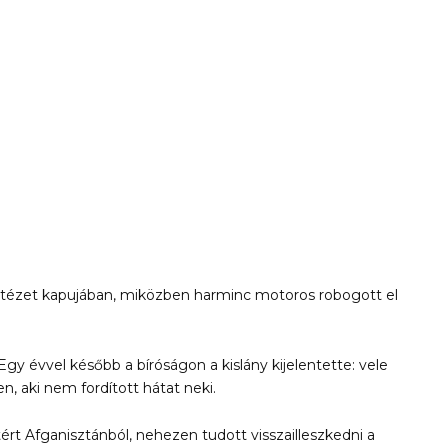
intézet kapujában, miközben harminc motoros robogott el
gy évvel később a bíróságon a kislány kijelentette: vele
en, aki nem fordított hátat neki.
ért Afganisztánból, nehezen tudott visszailleszkedni a