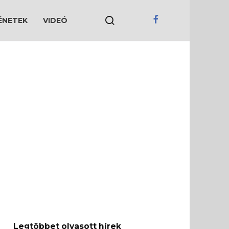
ÉNETEK
VIDEÓ
Legtöbbet olvasott hírek