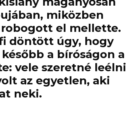
 kislány magányosan
apujában, miközben
robogott el mellette.
fi döntött úgy, hogy
 később a bíróságon a
te: vele szeretné leélni
volt az egyetlen, aki
at neki.