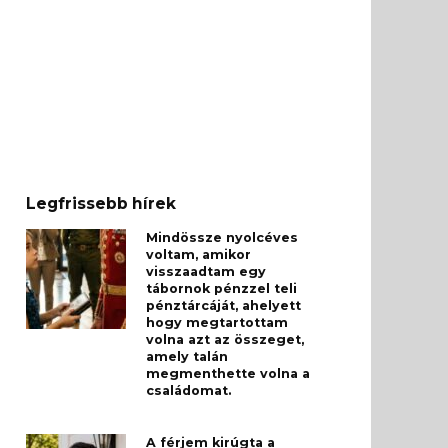
Legfrissebb hírek
Mindössze nyolcéves
voltam, amikor
visszaadtam egy
tábornok pénzzel teli
pénztárcáját, ahelyett
hogy megtartottam
volna azt az összeget,
amely talán
megmenthette volna a
családomat.
A férjem kirúgta a