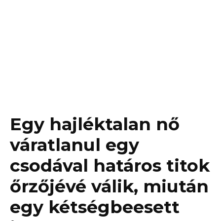
Egy hajléktalan nő
váratlanul egy
csodával határos titok
őrzőjévé válik, miután
egy kétségbeesett