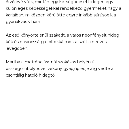
őrzőjévé válik, miután egy kétségbeesett idegen egy
különleges képességekkel rendelkező gyermeket hagy a
karjaiban, miközben körülötte egyre inkább sűrűsödik a
gyanakvás vihara.
Az eső könyörtelenül szakadt, a város neonfényeit hideg
kék és narancssárga foltokká mosta szét a nedves
levegőben.
Martha a metróbejáratnál szokásos helyén ült
összegömbölyödve, vékony gyapjúplédje alig védte a
csontjáig hatoló hidegtől.