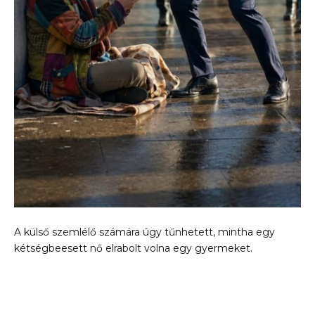
A külső szemlélő számára úgy tűnhetett, mintha egy
kétségbeesett nő elrabolt volna egy gyermeket.