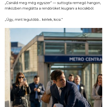
„Csináld meg még egyszer” — suttogta remegő hangon,
miközben meglátta a rendőröket kiugrani a kocsikból.
„Úgy, mint legutóbb… kérlek, kicsi.”