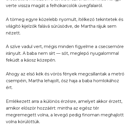
verte vissza magát a felhőkarcolók üvegfalairól.
A tömeg egyre közelebb nyomult, ítélkező tekintetek és
világító kijelzők falává sűrűsödve, de Martha rájuk sem
nézett.
A szíve vadul vert, mégis minden figyelme a csecsemőre
irányult. A baba nem sírt — sőt, meglepő nyugalommal
feküdt a káosz közepén.
Ahogy az első kék és vörös fények megcsillantak a metró
csempéin, Martha lehajolt, ősz haja a baba homlokához
ért.
Emlékezett arra a különös érzésre, amelyet akkor érzett,
amikor először hozzáért: mintha az egész tér
megremegett volna, a levegő pedig finoman meghajlott
volna körülöttük.