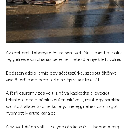
Az emberek többnyire észre sem vették — mintha csak a
reggeli és esti rohanás peremén létező árnyék lett volna.
Egészen addig, amíg egy sötétszürke, szabott öltönyt
viselő férfi meg nem törte az éjszaka ritmusát.
A férfi csuromvizes volt, zihálva kapkodta a levegőt,
tekintete pedig pánikszerűen cikázott, mint egy sarokba
szorított állaté. Szó nélkül egy meleg, nehéz csomagot
nyomott Martha karjaiba.
A szövet drága volt — selyem és kasmír —, benne pedig