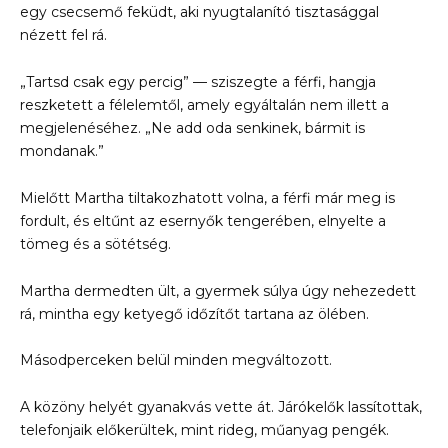
egy csecsemő feküdt, aki nyugtalanító tisztasággal
nézett fel rá.
„Tartsd csak egy percig” — sziszegte a férfi, hangja
reszketett a félelemtől, amely egyáltalán nem illett a
megjelenéséhez. „Ne add oda senkinek, bármit is
mondanak.”
Mielőtt Martha tiltakozhatott volna, a férfi már meg is
fordult, és eltűnt az esernyők tengerében, elnyelte a
tömeg és a sötétség.
Martha dermedten ült, a gyermek súlya úgy nehezedett
rá, mintha egy ketyegő időzítőt tartana az ölében.
Másodperceken belül minden megváltozott.
A közöny helyét gyanakvás vette át. Járókelők lassítottak,
telefonjaik előkerültek, mint rideg, műanyag pengék.