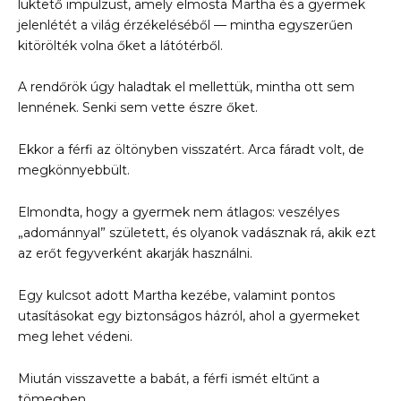
lüktető impulzust, amely elmosta Martha és a gyermek
jelenlétét a világ érzékeléséből — mintha egyszerűen
kitörölték volna őket a látótérből.
A rendőrök úgy haladtak el mellettük, mintha ott sem
lennének. Senki sem vette észre őket.
Ekkor a férfi az öltönyben visszatért. Arca fáradt volt, de
megkönnyebbült.
Elmondta, hogy a gyermek nem átlagos: veszélyes
„adománnyal” született, és olyanok vadásznak rá, akik ezt
az erőt fegyverként akarják használni.
Egy kulcsot adott Martha kezébe, valamint pontos
utasításokat egy biztonságos házról, ahol a gyermeket
meg lehet védeni.
Miután visszavette a babát, a férfi ismét eltűnt a
tömegben.