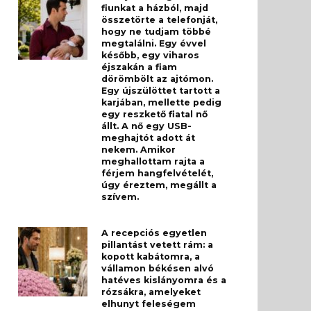
fiunkat a házból, majd
összetörte a telefonját,
hogy ne tudjam többé
megtalálni. Egy évvel
később, egy viharos
éjszakán a fiam
dörömbölt az ajtómon.
Egy újszülöttet tartott a
karjában, mellette pedig
egy reszkető fiatal nő
állt. A nő egy USB-
meghajtót adott át
nekem. Amikor
meghallottam rajta a
férjem hangfelvételét,
úgy éreztem, megállt a
szívem.
A recepciós egyetlen
pillantást vetett rám: a
kopott kabátomra, a
vállamon békésen alvó
hatéves kislányomra és a
rózsákra, amelyeket
elhunyt feleségem