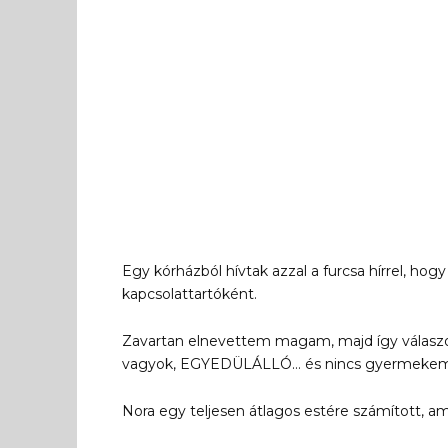
Egy kórházból hívtak azzal a furcsa hírrel, ho
kapcsolattartóként.
Zavartan elnevettem magam, majd így válas
vagyok, EGYEDÜLÁLLÓ… és nincs gyermeke
Nora egy teljesen átlagos estére számított, am