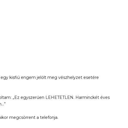
gy egy kisfiú engem jelölt meg vészhelyzet esetére
zoltam: „Ez egyszerűen LEHETETLEN. Harminckét éves
m…”
ikor megcsörrent a telefonja.