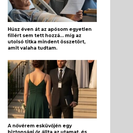
Húsz éven át az apósom egyetlen
fillért sem tett hozzá… míg az
utolsó titka mindent összetört,
amit valaha tudtam.
A nővérem esküvőjén egy
biztonsági őr állta az utamat, és