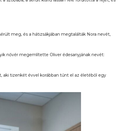
 szobába, a sérült kisfiú lassan felé fordította a fejét, és
 sérült meg, és a hátizsákjában megtalálták Nora nevét,
yik nővér megemlítette Oliver édesanyjának nevét:
, aki tizenkét évvel korábban tűnt el az életéből egy