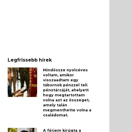
Legfrissebb hírek
Mindössze nyolcéves
voltam, amikor
visszaadtam egy
tábornok pénzzel teli
pénztárcáját, ahelyett
hogy megtartottam
volna azt az összeget,
amely talán
megmenthette volna a
családomat.
A férjem kirúgta a