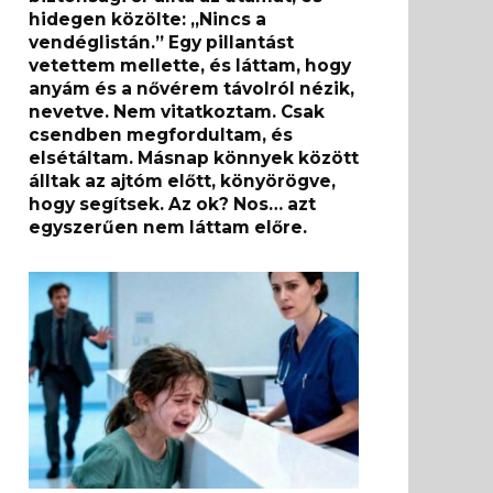
hidegen közölte: „Nincs a
vendéglistán.” Egy pillantást
vetettem mellette, és láttam, hogy
anyám és a nővérem távolról nézik,
nevetve. Nem vitatkoztam. Csak
csendben megfordultam, és
elsétáltam. Másnap könnyek között
álltak az ajtóm előtt, könyörögve,
hogy segítsek. Az ok? Nos… azt
egyszerűen nem láttam előre.