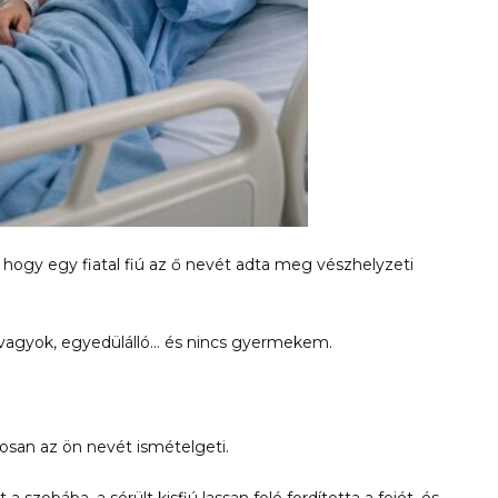
, hogy egy fiatal fiú az ő nevét adta meg vészhelyzeti
 vagyok, egyedülálló… és nincs gyermekem.
osan az ön nevét ismételgeti.