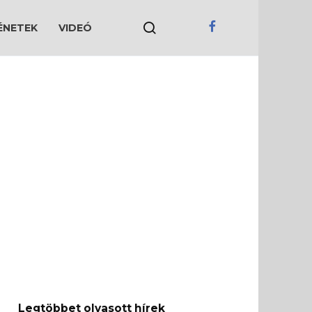
ÉNETEK
VIDEÓ
Legtöbbet olvasott hírek