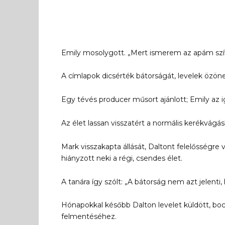
Emily mosolygott. „Mert ismerem az apám szívé
A címlapok dicsérték bátorságát, levelek özön
Egy tévés producer műsort ajánlott; Emily az 
Az élet lassan visszatért a normális kerékvágás
Mark visszakapta állását, Daltont felelősségre v
hiányzott neki a régi, csendes élet.
A tanára így szólt: „A bátorság nem azt jelen
Hónapokkal később Dalton levelet küldött, bocs
felmentéséhez.