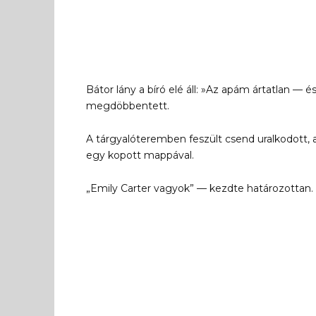
Bátor lány a bíró elé áll: »Az apám ártatlan — 
megdöbbentett.
A tárgyalóteremben feszült csend uralkodott, 
egy kopott mappával.
„Emily Carter vagyok” — kezdte határozottan. 