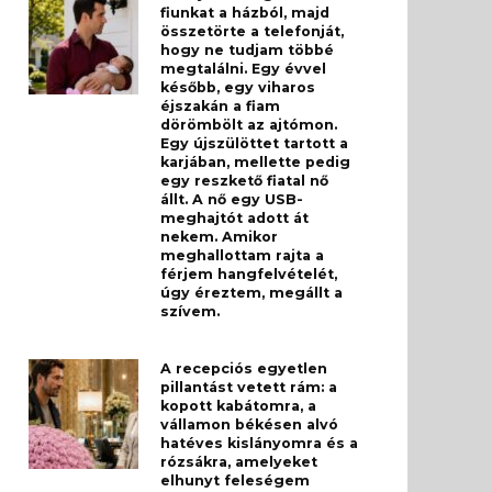
fiunkat a házból, majd
összetörte a telefonját,
hogy ne tudjam többé
megtalálni. Egy évvel
később, egy viharos
éjszakán a fiam
dörömbölt az ajtómon.
Egy újszülöttet tartott a
karjában, mellette pedig
egy reszkető fiatal nő
állt. A nő egy USB-
meghajtót adott át
nekem. Amikor
meghallottam rajta a
férjem hangfelvételét,
úgy éreztem, megállt a
szívem.
A recepciós egyetlen
pillantást vetett rám: a
kopott kabátomra, a
vállamon békésen alvó
hatéves kislányomra és a
rózsákra, amelyeket
elhunyt feleségem