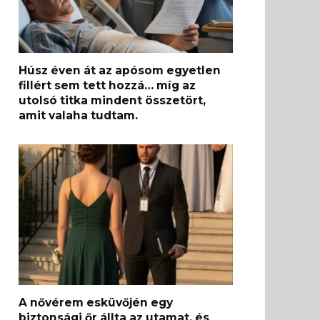
Húsz éven át az apósom egyetlen
fillért sem tett hozzá… míg az
utolsó titka mindent összetört,
amit valaha tudtam.
A nővérem esküvőjén egy
biztonsági őr állta az utamat, és