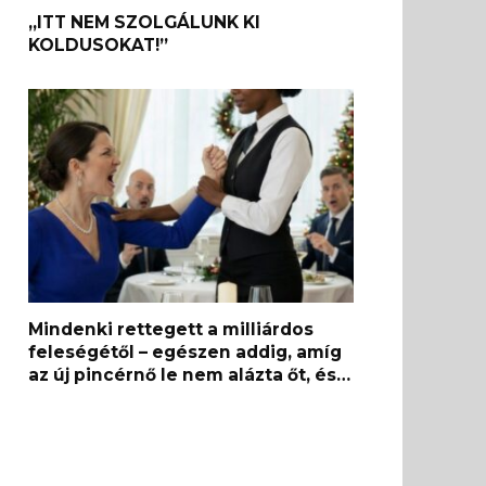
„ITT NEM SZOLGÁLUNK KI
KOLDUSOKAT!”
Mindenki rettegett a milliárdos
feleségétől – egészen addig, amíg
az új pincérnő le nem alázta őt, és…