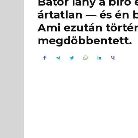
Bátor lány a bíró 
ártatlan — és én 
Ami ezután törté
megdöbbentett.