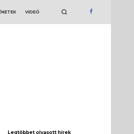
ÉNETEK
VIDEÓ
Legtöbbet olvasott hírek