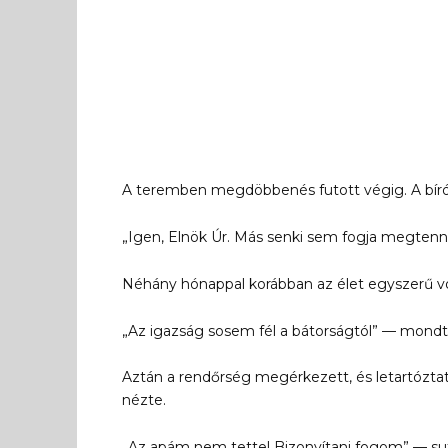
A teremben megdöbbenés futott végig. A bíró 
„Igen, Elnök Úr. Más senki sem fogja megtenni
Néhány hónappal korábban az élet egyszerű volt
„Az igazság sosem fél a bátorságtól” — mondt
Aztán a rendőrség megérkezett, és letartóztat
nézte.
„Az apám nem tette! Bizonyítani fogom” — su