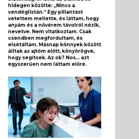
hidegen közölte: „Nincs a
vendéglistán.” Egy pillantást
vetettem mellette, és láttam, hogy
anyám és a nővérem távolról nézik,
nevetve. Nem vitatkoztam. Csak
csendben megfordultam, és
elsétáltam. Másnap könnyek között
álltak az ajtóm előtt, könyörögve,
hogy segítsek. Az ok? Nos… azt
egyszerűen nem láttam előre.