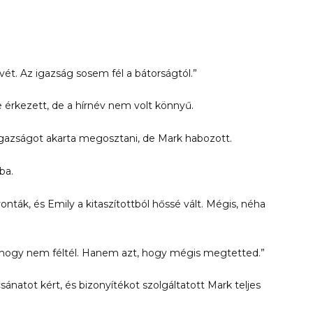
t. Az igazság sosem fél a bátorságtól.”
e érkezett, de a hírnév nem volt könnyű.
igazságot akarta megosztani, de Mark habozott.
ba.
onták, és Emily a kitaszítottból hőssé vált. Mégis, néha
ti, hogy nem féltél. Hanem azt, hogy mégis megtetted.”
ánatot kért, és bizonyítékot szolgáltatott Mark teljes