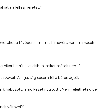
hatja a lelkiismeretét.”
ténetüket a tévében — nem a hírnévért, hanem mások
 amikor hiszünk valakiben, mikor mások nem.”
a szavait: Az igazság sosem fél a bátorságtól.
rk habozott, majd kezet nyújtott. „Nem felejthetek, de
nak változni?”