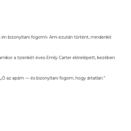
és én bizonyítani fogom!« Ami ezután történt, mindenkit
amikor a tizenkét éves Emily Carter előrelépett, kezében
„Ő az apám — és bizonyítani fogom, hogy ártatlan.”