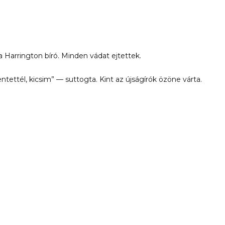
 Harrington bíró. Minden vádat ejtettek.
ettél, kicsim” — suttogta. Kint az újságírók özöne várta.