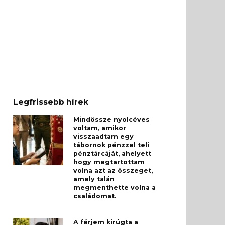
Legfrissebb hírek
Mindössze nyolcéves
voltam, amikor
visszaadtam egy
tábornok pénzzel teli
pénztárcáját, ahelyett
hogy megtartottam
volna azt az összeget,
amely talán
megmenthette volna a
családomat.
A férjem kirúgta a