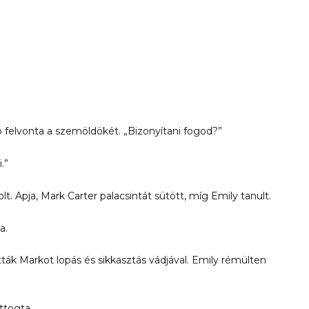
felvonta a szemöldökét. „Bizonyítani fogod?”
.”
. Apja, Mark Carter palacsintát sütött, míg Emily tanult.
a.
ták Markot lopás és sikkasztás vádjával. Emily rémülten
ttogta.