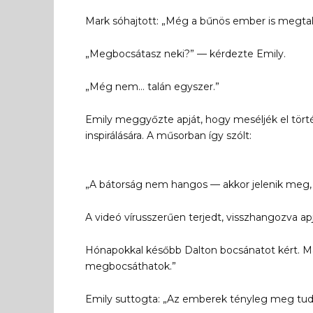
Mark sóhajtott: „Még a bűnös ember is megtalál
„Megbocsátasz neki?” — kérdezte Emily.
„Még nem… talán egyszer.”
Emily meggyőzte apját, hogy meséljék el tör
inspirálására. A műsorban így szólt:
„A bátorság nem hangos — akkor jelenik meg,
A videó vírusszerűen terjedt, visszhangozva apj
Hónapokkal később Dalton bocsánatot kért. Ma
megbocsáthatok.”
Emily suttogta: „Az emberek tényleg meg tud