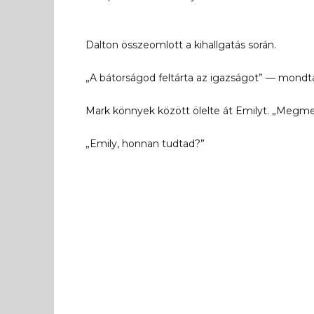
Dalton összeomlott a kihallgatás során.
„A bátorságod feltárta az igazságot” — mondta
Mark könnyek között ölelte át Emilyt. „Megment
„Emily, honnan tudtad?”