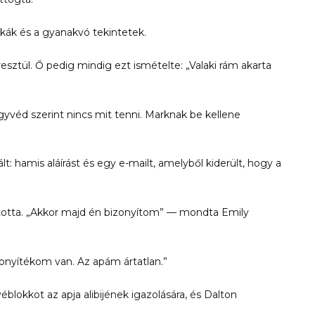
ykák és a gyanakvó tekintetek.
esztül. Ő pedig mindig ezt ismételte: „Valaki rám akarta
gyvéd szerint nincs mit tenni. Marknak be kellene
ált: hamis aláírást és egy e-mailt, amelyből kiderült, hogy a
otta. „Akkor majd én bizonyítom” — mondta Emily
bizonyítékom van. Az apám ártatlan.”
kkot az apja alibijének igazolására, és Dalton