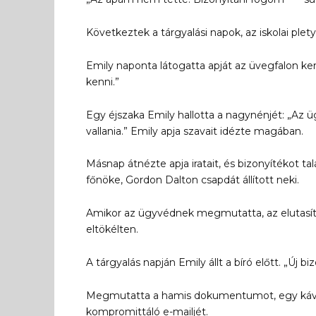
Következtek a tárgyalási napok, az iskolai plet
Emily naponta látogatta apját az üvegfalon ker
kenni.”
Egy éjszaka Emily hallotta a nagynénjét: „Az ü
vallania.” Emily apja szavait idézte magában.
Másnap átnézte apja iratait, és bizonyítékot tal
főnöke, Gordon Dalton csapdát állított neki.
Amikor az ügyvédnek megmutatta, az elutasít
eltökélten.
A tárgyalás napján Emily állt a bíró előtt. „Új 
Megmutatta a hamis dokumentumot, egy kávéblo
kompromittáló e-mailjét.