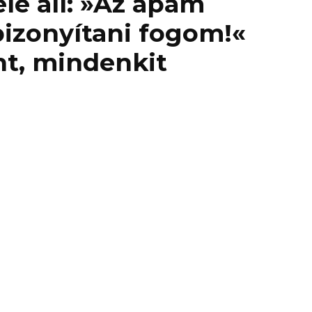
elé áll: »Az apám
bizonyítani fogom!«
nt, mindenkit