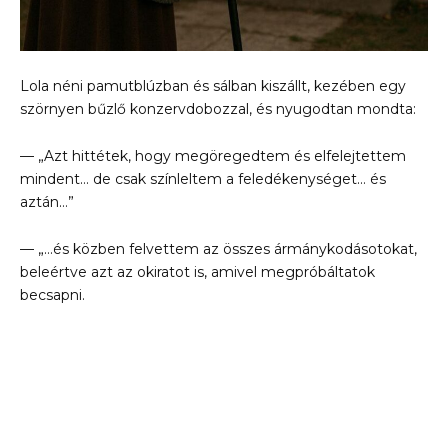
Lola néni pamutblúzban és sálban kiszállt, kezében egy
szörnyen bűzlő konzervdobozzal, és nyugodtan mondta:
— „Azt hittétek, hogy megöregedtem és elfelejtettem
mindent… de csak színleltem a feledékenységet… és
aztán…”
— „…és közben felvettem az összes ármánykodásotokat,
beleértve azt az okiratot is, amivel megpróbáltatok
becsapni.