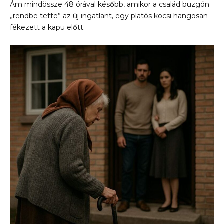
Ám mindössze 48 órával később, amikor a család buzgón
„rendbe tette” az új ingatlant, egy platós kocsi hangosan
fékezett a kapu előtt.