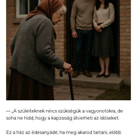
— „A szüleiteknek nincs szükségük a vagyonotokra, de
soha ne hidd, hogy a kapzsiság átverheti az időseket.
Ez a ház az édesanyádé; ha meg akarod tartani, előbb