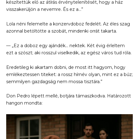
készítettük elő az átírás érvénytelenítését, hogy a ház
visszakerüljön a nevemre. És ez a…”
Lola néni felemelte a konzervdoboz fedelét. Az éles szag
azonnal betöltötte a szobát, mindenki orrát takarta.
— „Ez a doboz egy ajándék… nektek. Két évig érleltem
ezt a szószt; aki rosszul viselkedik, az egész város tud róla.
Eredetileg ki akartam dobni, de most itt hagyom, hogy
emlékeztessen titeket: a rossz hírnév olyan, mint ez a bűz;
semmilyen gazdagság nem mossa tisztára.”
Don Pedro lépett mellé, botjára támaszkodva. Határozott
hangon mondta: