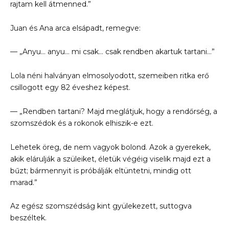
rajtam kell átmenned.”
Juan és Ana arca elsápadt, remegve:
— „Anyu… anyu… mi csak… csak rendben akartuk tartani…”
Lola néni halványan elmosolyodott, szemeiben ritka erő
csillogott egy 82 éveshez képest.
— „Rendben tartani? Majd meglátjuk, hogy a rendőrség, a
szomszédok és a rokonok elhiszik-e ezt.
Lehetek öreg, de nem vagyok bolond. Azok a gyerekek,
akik elárulják a szüleiket, életük végéig viselik majd ezt a
bűzt; bármennyit is próbálják eltüntetni, mindig ott
marad.”
Az egész szomszédság kint gyülekezett, suttogva
beszéltek.