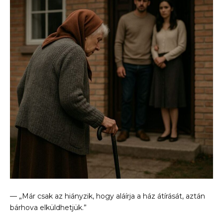
— „Már csak az hiányzik, hogy aláírja a ház átírását, aztán
bárhova elküldhetjük.”