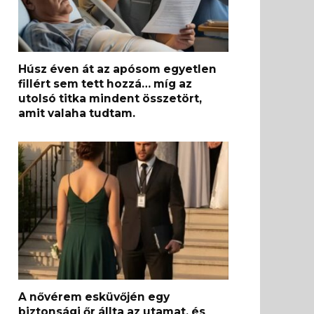
Húsz éven át az apósom egyetlen
fillért sem tett hozzá… míg az
utolsó titka mindent összetört,
amit valaha tudtam.
A nővérem esküvőjén egy
biztonsági őr állta az utamat, és