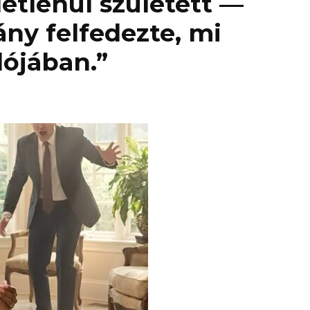
ületlenül született —
ny felfedezte, mi
lójában.”