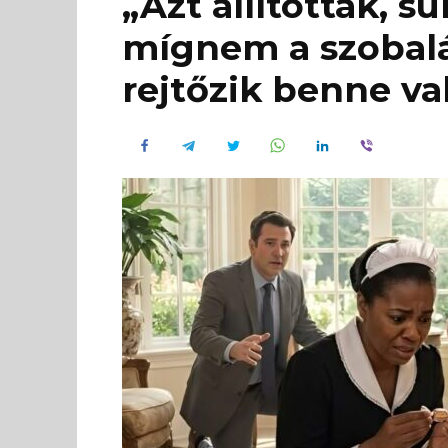
„Azt állították, s
mígnem a szobalá
rejtőzik benne va