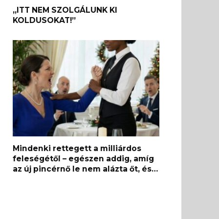
„ITT NEM SZOLGÁLUNK KI
KOLDUSOKAT!”
Mindenki rettegett a milliárdos
feleségétől – egészen addig, amíg
az új pincérnő le nem alázta őt, és…