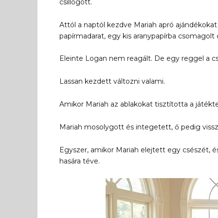
csillogott.
Attól a naptól kezdve Mariah apró ajándékoka
papírmadarat, egy kis aranypapírba csomagolt c
Eleinte Logan nem reagált. De egy reggel a cso
Lassan kezdett változni valami.
Amikor Mariah az ablakokat tisztította a játék
Mariah mosolygott és integetett, ő pedig vissz
Egyszer, amikor Mariah elejtett egy csészét, 
hasára téve.