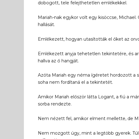
dobogott, tele felejthetetlen emlékekkel.
Mariah-nak egykor volt egy kisöccse, Michael.
hallását.
Emlékezett, hogyan utasították el őket az orvo
Emlékezett anyja tehetetlen tekintetére, és 
hallva az ő hangját.
Azóta Mariah egy néma ígéretet hordozott a s
soha nem fordítaná el a tekintetét.
Amikor Mariah először látta Logant, a fiú a má
sorba rendezte.
Nem nézett fel, amikor elment mellette, de Ma
Nem mozgott úgy, mint a legtöbb gyerek. Túl