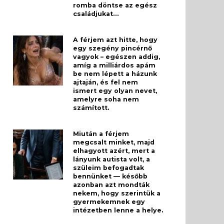
romba döntse az egész
családjukat…
A férjem azt hitte, hogy
egy szegény pincérnő
vagyok – egészen addig,
amíg a milliárdos apám
be nem lépett a házunk
ajtaján, és fel nem
ismert egy olyan nevet,
amelyre soha nem
számított.
Miután a férjem
megcsalt minket, majd
elhagyott azért, mert a
lányunk autista volt, a
szüleim befogadtak
bennünket — később
azonban azt mondták
nekem, hogy szerintük a
gyermekemnek egy
intézetben lenne a helye.