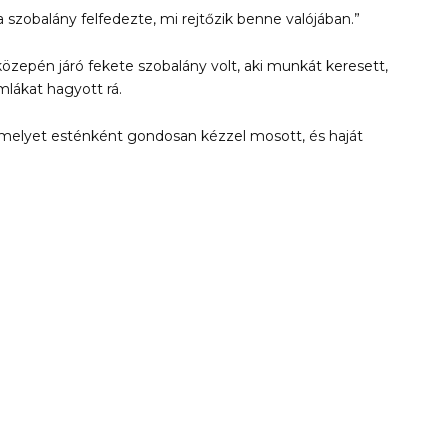
a szobalány felfedezte, mi rejtőzik benne valójában.”
i közepén járó fekete szobalány volt, aki munkát keresett,
lákat hagyott rá.
melyet esténként gondosan kézzel mosott, és haját