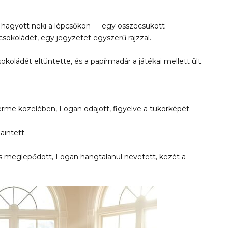
t hagyott neki a lépcsőkön — egy összecsukott
sokoládét, egy jegyzetet egyszerű rajzzal.
koládét eltüntette, és a papírmadár a játékai mellett ült.
terme közelében, Logan odajött, figyelve a tükörképét.
aintett.
és meglepődött, Logan hangtalanul nevetett, kezét a