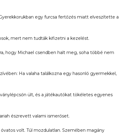
 Gyerekkorukban egy furcsa fertőzés miatt elveszítette a
sok, mert nem tudták kifizetni a kezelést.
arra, hogy Michael csendben halt meg, soha többé nem
zívében: Ha valaha találkozna egy hasonló gyermekkel,
rványlépcsőn ült, és a játékautókat tökéletes egyenes
riah észrevett valami ismerőset.
 óvatos volt. Túl mozdulatlan. Szemében magány