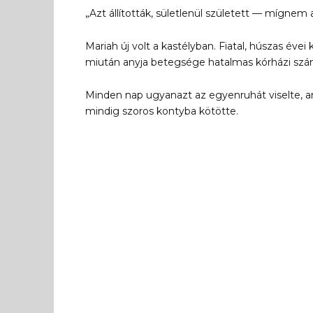
„Azt állították, sületlenül született — mígnem 
Mariah új volt a kastélyban. Fiatal, húszas éve
miután anyja betegsége hatalmas kórházi szám
Minden nap ugyanazt az egyenruhát viselte, a
mindig szoros kontyba kötötte.