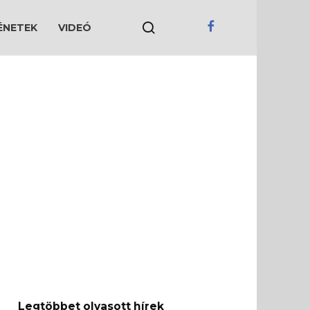
ÉNETEK
VIDEÓ
Legtöbbet olvasott hírek