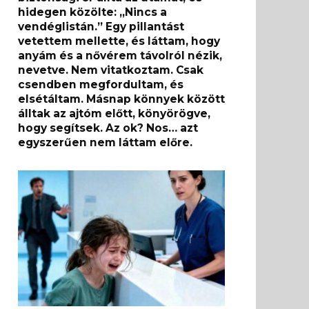
hidegen közölte: „Nincs a
vendéglistán.” Egy pillantást
vetettem mellette, és láttam, hogy
anyám és a nővérem távolról nézik,
nevetve. Nem vitatkoztam. Csak
csendben megfordultam, és
elsétáltam. Másnap könnyek között
álltak az ajtóm előtt, könyörögve,
hogy segítsek. Az ok? Nos… azt
egyszerűen nem láttam előre.