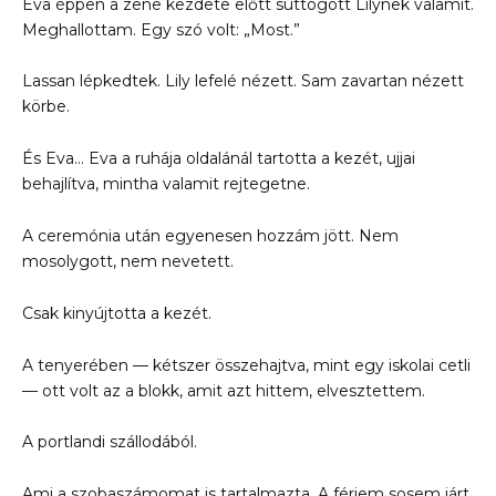
Eva éppen a zene kezdete előtt suttogott Lilynek valamit.
Meghallottam. Egy szó volt: „Most.”
Lassan lépkedtek. Lily lefelé nézett. Sam zavartan nézett
körbe.
És Eva… Eva a ruhája oldalánál tartotta a kezét, ujjai
behajlítva, mintha valamit rejtegetne.
A ceremónia után egyenesen hozzám jött. Nem
mosolygott, nem nevetett.
Csak kinyújtotta a kezét.
A tenyerében — kétszer összehajtva, mint egy iskolai cetli
— ott volt az a blokk, amit azt hittem, elvesztettem.
A portlandi szállodából.
Ami a szobaszámomat is tartalmazta. A férjem sosem járt