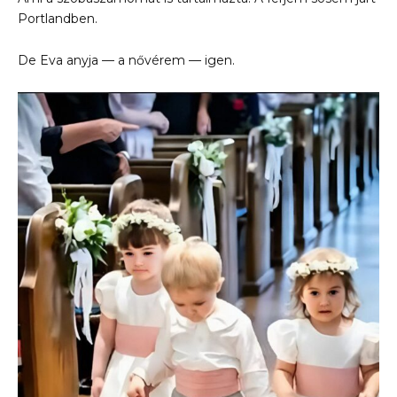
Portlandben.
De Eva anyja — a nővérem — igen.