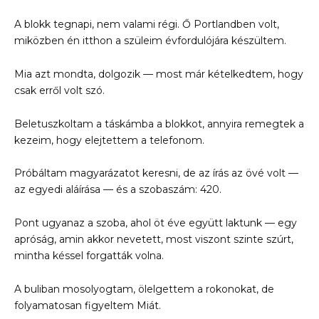
A blokk tegnapi, nem valami régi. Ő Portlandben volt,
miközben én itthon a szüleim évfordulójára készültem.
Mia azt mondta, dolgozik — most már kételkedtem, hogy
csak erről volt szó.
Beletuszkoltam a táskámba a blokkot, annyira remegtek a
kezeim, hogy elejtettem a telefonom.
Próbáltam magyarázatot keresni, de az írás az övé volt —
az egyedi aláírása — és a szobaszám: 420.
Pont ugyanaz a szoba, ahol öt éve együtt laktunk — egy
apróság, amin akkor nevetett, most viszont szinte szúrt,
mintha késsel forgatták volna.
A buliban mosolyogtam, ölelgettem a rokonokat, de
folyamatosan figyeltem Miát.