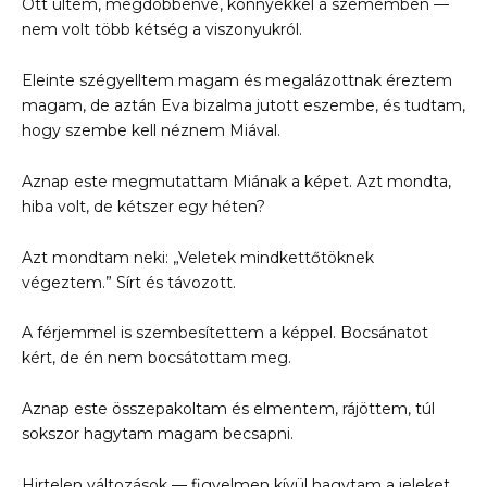
Ott ültem, megdöbbenve, könnyekkel a szememben —
nem volt több kétség a viszonyukról.
Eleinte szégyelltem magam és megalázottnak éreztem
magam, de aztán Eva bizalma jutott eszembe, és tudtam,
hogy szembe kell néznem Miával.
Aznap este megmutattam Miának a képet. Azt mondta,
hiba volt, de kétszer egy héten?
Azt mondtam neki: „Veletek mindkettőtöknek
végeztem.” Sírt és távozott.
A férjemmel is szembesítettem a képpel. Bocsánatot
kért, de én nem bocsátottam meg.
Aznap este összepakoltam és elmentem, rájöttem, túl
sokszor hagytam magam becsapni.
Hirtelen változások — figyelmen kívül hagytam a jeleket.