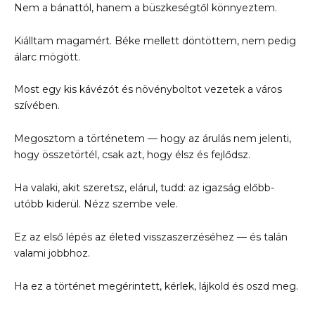
Nem a bánattól, hanem a büszkeségtől könnyeztem.
Kiálltam magamért. Béke mellett döntöttem, nem pedig
álarc mögött.
Most egy kis kávézót és növényboltot vezetek a város
szívében.
Megosztom a történetem — hogy az árulás nem jelenti,
hogy összetörtél, csak azt, hogy élsz és fejlődsz.
Ha valaki, akit szeretsz, elárul, tudd: az igazság előbb-
utóbb kiderül. Nézz szembe vele.
Ez az első lépés az életed visszaszerzéséhez — és talán
valami jobbhoz.
Ha ez a történet megérintett, kérlek, lájkold és oszd meg.