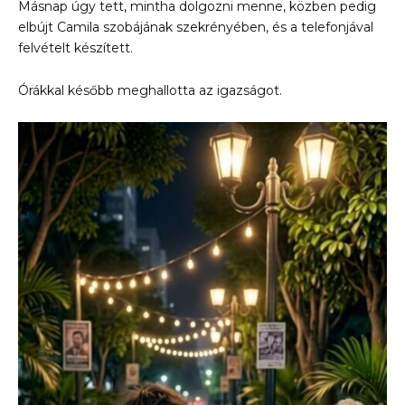
Másnap úgy tett, mintha dolgozni menne, közben pedig
elbújt Camila szobájának szekrényében, és a telefonjával
felvételt készített.
Órákkal később meghallotta az igazságot.