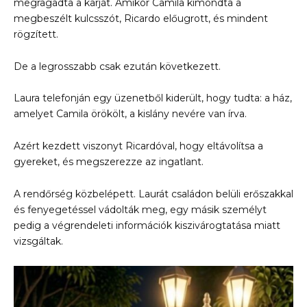
megragadta a karját. Amikor Camila kimondta a
megbeszélt kulcsszót, Ricardo előugrott, és mindent
rögzített.
De a legrosszabb csak ezután következett.
Laura telefonján egy üzenetből kiderült, hogy tudta: a ház,
amelyet Camila örökölt, a kislány nevére van írva.
Azért kezdett viszonyt Ricardóval, hogy eltávolítsa a
gyereket, és megszerezze az ingatlant.
A rendőrség közbelépett. Laurát családon belüli erőszakkal
és fenyegetéssel vádolták meg, egy másik személyt
pedig a végrendeleti információk kiszivárogtatása miatt
vizsgáltak.