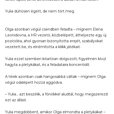
Yulia dühösen égett, de nem tört meg.
Olga azonban végül csendben feladta – mígnem Elena
Leonidovna, a HR vezető, közbelépett, áthelyezte egy új
pozícióba, ahol gyorsan bizonyította erejét, szabályokat
vezetett be, és elnémította a klikk játékait.
Yulia ezzel szemben kitartóan dolgozott, figyelmen kívül
hagyta a pletykákat, és a feladataira koncentrált.
A hírek azonban csak hangosabbá váltak – mígnem Olga
végül odalépett hozzá aggódva.
– Yulia… azt beszélik, a főnökkel aludtál, hogy megszerezd
ezt az állást.
Yulia megdöbbent, amikor Olga elmondta a pletykákat –