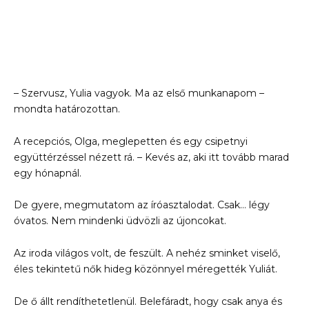
– Szervusz, Yulia vagyok. Ma az első munkanapom –
mondta határozottan.
A recepciós, Olga, meglepetten és egy csipetnyi
együttérzéssel nézett rá. – Kevés az, aki itt tovább marad
egy hónapnál.
De gyere, megmutatom az íróasztalodat. Csak… légy
óvatos. Nem mindenki üdvözli az újoncokat.
Az iroda világos volt, de feszült. A nehéz sminket viselő,
éles tekintetű nők hideg közönnyel méregették Yuliát.
De ő állt rendíthetetlenül. Belefáradt, hogy csak anya és