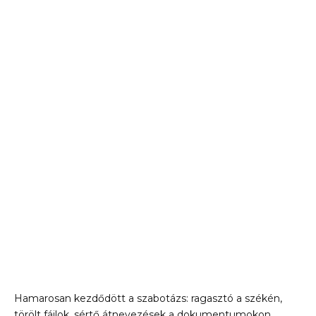
Hamarosan kezdődött a szabotázs: ragasztó a székén,
törölt fájlok, sértő átnevezések a dokumentumokon.