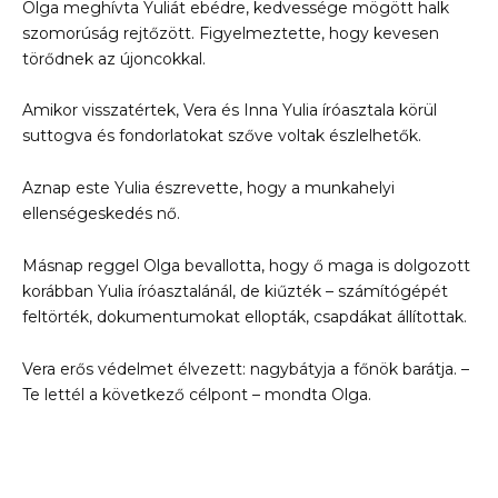
Olga meghívta Yuliát ebédre, kedvessége mögött halk
szomorúság rejtőzött. Figyelmeztette, hogy kevesen
törődnek az újoncokkal.
Amikor visszatértek, Vera és Inna Yulia íróasztala körül
suttogva és fondorlatokat szőve voltak észlelhetők.
Aznap este Yulia észrevette, hogy a munkahelyi
ellenségeskedés nő.
Másnap reggel Olga bevallotta, hogy ő maga is dolgozott
korábban Yulia íróasztalánál, de kiűzték – számítógépét
feltörték, dokumentumokat ellopták, csapdákat állítottak.
Vera erős védelmet élvezett: nagybátyja a főnök barátja. –
Te lettél a következő célpont – mondta Olga.