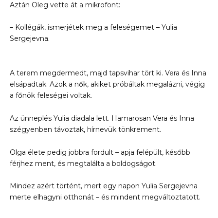
Aztán Oleg vette át a mikrofont:
– Kollégák, ismerjétek meg a feleségemet – Yulia
Sergejevna.
A terem megdermedt, majd tapsvihar tört ki. Vera és Inna
elsápadtak. Azok a nők, akiket próbáltak megalázni, végig
a főnök feleségei voltak.
Az ünneplés Yulia diadala lett. Hamarosan Vera és Inna
szégyenben távoztak, hírnevük tönkrement.
Olga élete pedig jobbra fordult – apja felépült, később
férjhez ment, és megtalálta a boldogságot.
Mindez azért történt, mert egy napon Yulia Sergejevna
merte elhagyni otthonát – és mindent megváltoztatott.