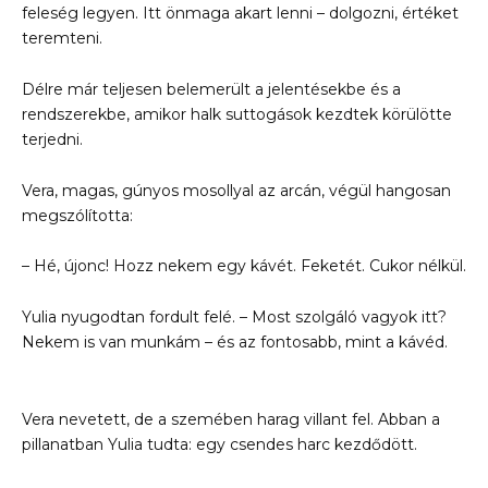
feleség legyen. Itt önmaga akart lenni – dolgozni, értéket
teremteni.
Délre már teljesen belemerült a jelentésekbe és a
rendszerekbe, amikor halk suttogások kezdtek körülötte
terjedni.
Vera, magas, gúnyos mosollyal az arcán, végül hangosan
megszólította:
– Hé, újonc! Hozz nekem egy kávét. Feketét. Cukor nélkül.
Yulia nyugodtan fordult felé. – Most szolgáló vagyok itt?
Nekem is van munkám – és az fontosabb, mint a kávéd.
Vera nevetett, de a szemében harag villant fel. Abban a
pillanatban Yulia tudta: egy csendes harc kezdődött.