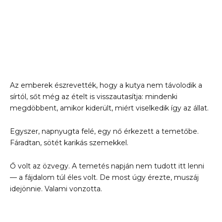
Az emberek észrevették, hogy a kutya nem távolodik a
sírtól, sőt még az ételt is visszautasítja: mindenki
megdöbbent, amikor kiderült, miért viselkedik így az állat.
Egyszer, napnyugta felé, egy nő érkezett a temetőbe.
Fáradtan, sötét karikás szemekkel.
Ő volt az özvegy. A temetés napján nem tudott itt lenni
— a fájdalom túl éles volt. De most úgy érezte, muszáj
idejönnie. Valami vonzotta.