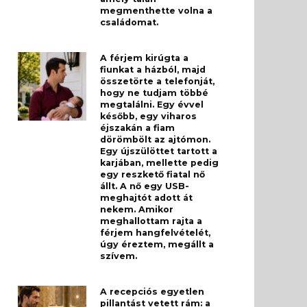
megmenthette volna a
családomat.
A férjem kirúgta a
fiunkat a házból, majd
összetörte a telefonját,
hogy ne tudjam többé
megtalálni. Egy évvel
később, egy viharos
éjszakán a fiam
dörömbölt az ajtómon.
Egy újszülöttet tartott a
karjában, mellette pedig
egy reszkető fiatal nő
állt. A nő egy USB-
meghajtót adott át
nekem. Amikor
meghallottam rajta a
férjem hangfelvételét,
úgy éreztem, megállt a
szívem.
A recepciós egyetlen
pillantást vetett rám: a