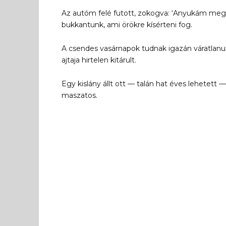
Az autóm felé futott, zokogva: ‘Anyukám megs
bukkantunk, ami örökre kísérteni fog.
A csendes vasárnapok tudnak igazán váratlanul
ajtaja hirtelen kitárult.
Egy kislány állt ott — talán hat éves lehetett 
maszatos.