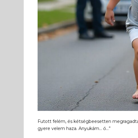
Futott felém, és kétségbeesetten megragadta 
gyere velem haza. Anyukám… ő…”