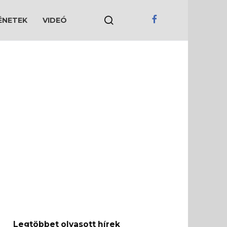
ÉNETEK
VIDEÓ
Legtöbbet olvasott hírek