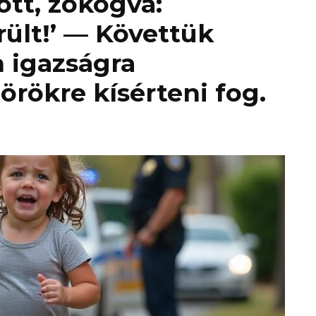
ott, zokogva:
lt!’ — Követtük
n igazságra
rökre kísérteni fog.