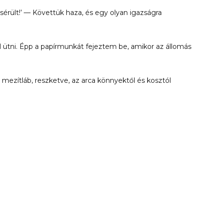
érült!’ — Követtük haza, és egy olyan igazságra
 ütni. Épp a papírmunkát fejeztem be, amikor az állomás
— mezítláb, reszketve, az arca könnyektől és kosztól