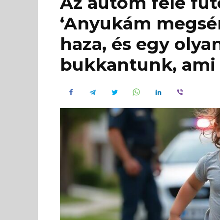
Az autóm felé fut
‘Anyukám megsérü
haza, és egy olya
bukkantunk, ami ö