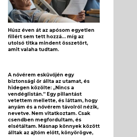
Húsz éven át az apósom egyetlen
fillért sem tett hozzá… míg az
utolsó titka mindent összetört,
amit valaha tudtam.
A nővérem esküvőjén egy
biztonsági őr állta az utamat, és
hidegen közölte: „Nincs a
vendéglistán.” Egy pillantást
vetettem mellette, és láttam, hogy
anyám és a nővérem távolról nézik,
nevetve. Nem vitatkoztam. Csak
csendben megfordultam, és
elsétáltam. Másnap könnyek között
álltak az ajtóm előtt, könyörögve,