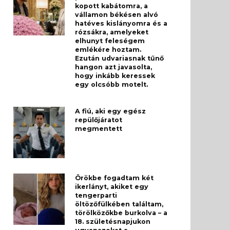
kopott kabátomra, a
vállamon békésen alvó
hatéves kislányomra és a
rózsákra, amelyeket
elhunyt feleségem
emlékére hoztam.
Ezután udvariasnak tűnő
hangon azt javasolta,
hogy inkább keressek
egy olcsóbb motelt.
A fiú, aki egy egész
repülőjáratot
megmentett
Örökbe fogadtam két
ikerlányt, akiket egy
tengerparti
öltözőfülkében találtam,
törölközőkbe burkolva – a
18. születésnapjukon