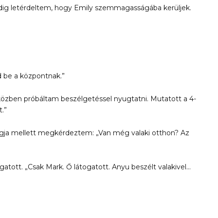
 pedig letérdeltem, hogy Emily szemmagasságába kerüljek.
sd be a központnak.”
közben próbáltam beszélgetéssel nyugtatni. Mutatott a 4-
t.”
angja mellett megkérdeztem: „Van még valaki otthon? Az
atott. „Csak Mark. Ő látogatott. Anyu beszélt valakivel…