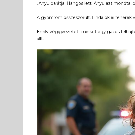
„Anyu barátja. Hangos lett. Anyu azt mondta, bú
A gyomrom összeszorult. Linda öklei fehérek v
Emily végigvezetett minket egy gazos felhajtó
állt.