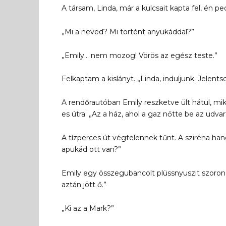
A társam, Linda, már a kulcsait kapta fel, én
„Mi a neved? Mi történt anyukáddal?”
„Emily… nem mozog! Vörös az egész teste.”
Felkaptam a kislányt. „Linda, induljunk. Jelent
A rendőrautóban Emily reszketve ült hátul, mi
es útra: „Az a ház, ahol a gaz nőtte be az udvar
A tízperces út végtelennek tűnt. A sziréna h
apukád ott van?”
Emily egy összegubancolt plüssnyuszit szorong
aztán jött ő.”
„Ki az a Mark?”